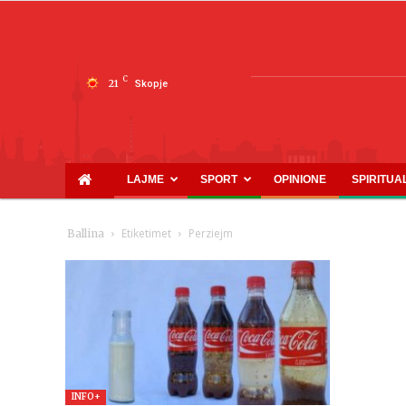
C
21
Skopje
LAJME
SPORT
OPINIONE
SPIRITUA
Etiketimet
Perziejm
Ballina
INFO+