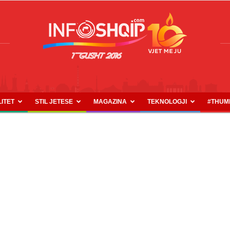
LITET
STIL JETESE
MAGAZINA
TEKNOLOGJI
#THUM
INFOSHQIP.COM