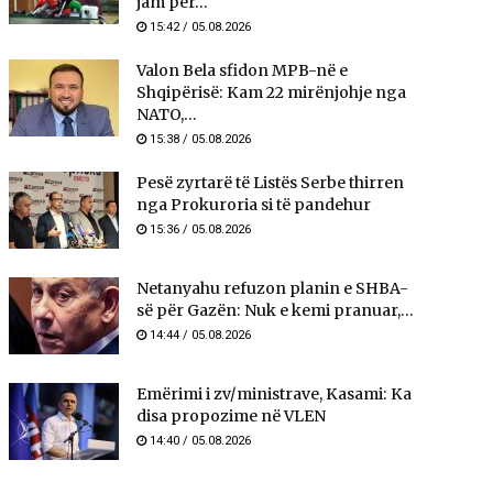
jam për...
15:42 / 05.08.2026
Valon Bela sfidon MPB-në e
Shqipërisë: Kam 22 mirënjohje nga
NATO,...
15:38 / 05.08.2026
Pesë zyrtarë të Listës Serbe thirren
nga Prokuroria si të pandehur
15:36 / 05.08.2026
Netanyahu refuzon planin e SHBA-
së për Gazën: Nuk e kemi pranuar,...
14:44 / 05.08.2026
Emërimi i zv/ministrave, Kasami: Ka
disa propozime në VLEN
14:40 / 05.08.2026