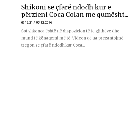
Shikoni se çfarë ndodh kur e
përzieni Coca Colan me qumësht...
12:21 / 03.12.2016
Sot shkenca është në dispozicion të të gjithëve dhe
mund të kënaqemi më të. Videon që ua prezantojmë
tregon se çfarë ndodh kur Coca...