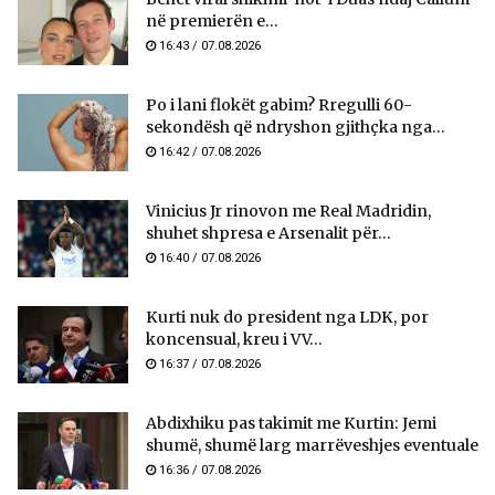
në premierën e...
16:43 / 07.08.2026
Po i lani flokët gabim? Rregulli 60-
sekondësh që ndryshon gjithçka nga...
16:42 / 07.08.2026
Vinicius Jr rinovon me Real Madridin,
shuhet shpresa e Arsenalit për...
16:40 / 07.08.2026
Kurti nuk do president nga LDK, por
koncensual, kreu i VV...
16:37 / 07.08.2026
Abdixhiku pas takimit me Kurtin: Jemi
shumë, shumë larg marrëveshjes eventuale
16:36 / 07.08.2026