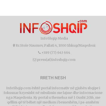
InfoShqip Media
Rr.Stole Naumov, Pallati 4, 1000 Shkup/Maqedoni
+389 (77) 643 664
press(at)infoshqip.com
RRETH NESH
InfoShqip.com është portal informativ në gjuhën shqipe i
fokusuar kryesisht në mbulimin me lajme dhe informacione
nga Maqedonia. Ky portal u themelua më 1 Gusht 2016, me
qëllim që të bëhet një medium i besueshëm, i pa-anshëm