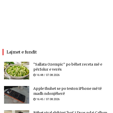
Lajmet e fundit
“Sallata Ozempic” po bëhet receta më e
përfolur e verës
16:48 / 07.08.2026
Apple thuhet se po teston iPhone më të
madh ndonjëherë
16:45 / 07.08.2026
Bëhet viral shikimi ‘hot’ i Duas ndaj Callum