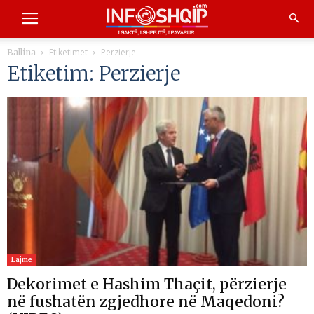
Etiketimet
Perzierje
Ballina
Etiketim: Perzierje
Lajme
Dekorimet e Hashim Thaçit, përzierje
në fushatën zgjedhore në Maqedoni?