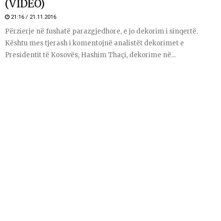
(VIDEO)
21:16 / 21.11.2016
Përzierje në fushatë parazgjedhore, e jo dekorim i sinqertë.
Kështu mes tjerash i komentojnë analistët dekorimet e
Presidentit të Kosovës, Hashim Thaçi, dekorime në...