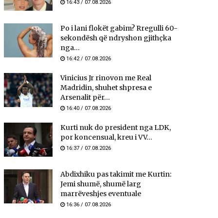
16:43 / 07.08.2026
Po i lani flokët gabim? Rregulli 60-
sekondësh që ndryshon gjithçka
nga...
16:42 / 07.08.2026
Vinicius Jr rinovon me Real
Madridin, shuhet shpresa e
Arsenalit për...
16:40 / 07.08.2026
Kurti nuk do president nga LDK,
por koncensual, kreu i VV...
16:37 / 07.08.2026
Abdixhiku pas takimit me Kurtin:
Jemi shumë, shumë larg
marrëveshjes eventuale
16:36 / 07.08.2026