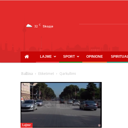
C
32
Skopje
LAJME
SPORT
OPINIONE
SPIRITUA
Etiketimet
Qarkullimi
Ballina
Lajme