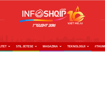
LITET
STIL JETESE
MAGAZINA
TEKNOLOGJI
#THUM
INFOSHQIP.COM