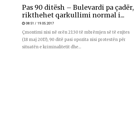
Pas 90 ditësh – Bulevardi pa çadër,
rikthehet qarkullimi normal i...
08:51 / 19.05.2017
Çmontimi nisi në orën 21:30 të mbrëmjen së të enjtes
(18 maj 2017), 90 ditë pasi opozita nisi protestën për
situatën e kriminalitetit dhe...