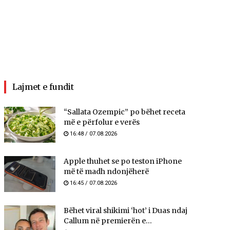
Lajmet e fundit
“Sallata Ozempic” po bëhet receta
më e përfolur e verës
16:48 / 07.08.2026
Apple thuhet se po teston iPhone
më të madh ndonjëherë
16:45 / 07.08.2026
Bëhet viral shikimi ‘hot’ i Duas ndaj
Callum në premierën e...