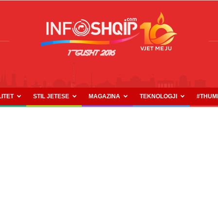
LITET
STIL JETESE
MAGAZINA
TEKNOLOGJI
#THUM
INFOSHQIP.COM