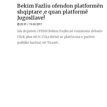
Bekim Fazliu ofendon platformën
shqiptare ,e quan platformë
Jugosllave!
22:31 / 15.02.2017
Ish deputeti i PDSH Bekim Fazliu në emisionin debativ
Click plus në tv 21 ka thënë se platforma e partive
politike hartuar në Tiranë...