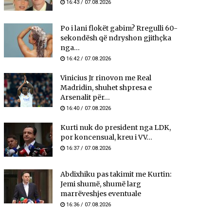
16:43 / 07.08.2026
Po i lani flokët gabim? Rregulli 60-
sekondësh që ndryshon gjithçka
nga...
16:42 / 07.08.2026
Vinicius Jr rinovon me Real
Madridin, shuhet shpresa e
Arsenalit për...
16:40 / 07.08.2026
Kurti nuk do president nga LDK,
por koncensual, kreu i VV...
16:37 / 07.08.2026
Abdixhiku pas takimit me Kurtin:
Jemi shumë, shumë larg
marrëveshjes eventuale
16:36 / 07.08.2026