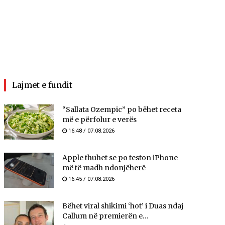
Lajmet e fundit
“Sallata Ozempic” po bëhet receta
më e përfolur e verës
16:48 / 07.08.2026
Apple thuhet se po teston iPhone
më të madh ndonjëherë
16:45 / 07.08.2026
Bëhet viral shikimi ‘hot’ i Duas ndaj
Callum në premierën e...