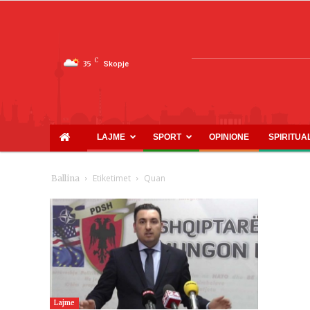
C
35
Skopje
LAJME
SPORT
OPINIONE
SPIRITUA
Etiketimet
Quan
Ballina
Lajme