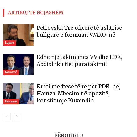
ARTIKUJ TË NGJASHËM
Petrovski: Tre oficerë të ushtrisë
bullgare e formuan VMRO-në
Lajme
Edhe një takim mes VV dhe LDK,
Abdixhiku flet para takimit
Kosovë
Kurti me ftesë të re për PDK-në,
Hamza: Mbesim në opozitë,
konstituoje Kuvendin
Kosovë
PËRGJIGJU