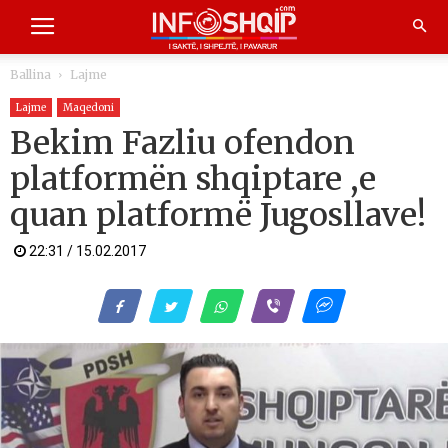
Ballina
Lajme
Lajme
Maqedoni
Bekim Fazliu ofendon
platformën shqiptare ,e
quan platformë Jugosllave!
22:31 / 15.02.2017