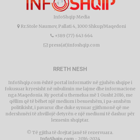
InfoShqip Media
Rr.Stole Naumov, Pallati 4, 1000 Shkup/Maqedoni
+389 (77) 643 664
press(at)infoshqip.com
RRETH NESH
InfoShqip.com është portal informativ në gjuhën shqipe i
fokusuar kryesisht në mbulimin me lajme dhe informacione
nga Maqedonia. Ky portal u themelua më 1 Gusht 2016, me
qëllim që të bëhet një medium i besueshëm, i pa-anshëm
politikisht, i pavarur dhe duke synuar gjithmonë që me
ndershmëri të zhvillojë detyrën e një mediumi të dashur për
lexuesin shqiptar.
© Të gjitha të drejtat janë të rezervuara.
InfoShqip.com
- 2016-2024