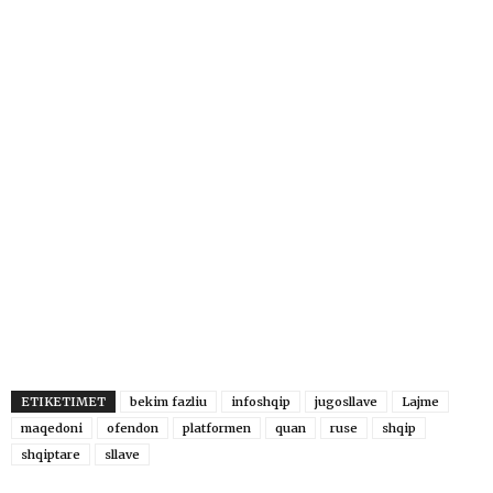
ETIKETIMET
bekim fazliu
infoshqip
jugosllave
Lajme
maqedoni
ofendon
platformen
quan
ruse
shqip
shqiptare
sllave