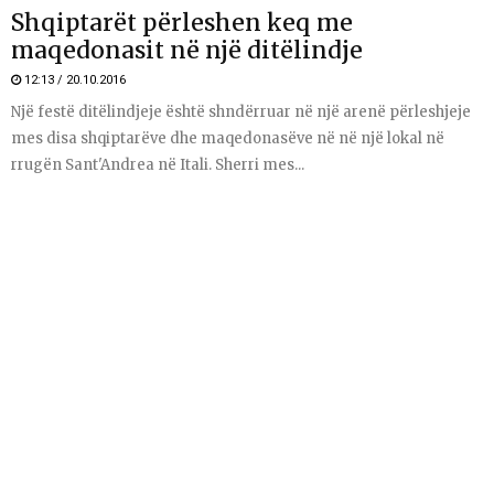
Shqiptarët përleshen keq me
maqedonasit në një ditëlindje
12:13 / 20.10.2016
Një festë ditëlindjeje është shndërruar në një arenë përleshjeje
mes disa shqiptarëve dhe maqedonasëve në në një lokal në
rrugën Sant'Andrea në Itali. Sherri mes...