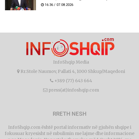
16:36 / 07.08.2026
InfoShqip Media
Rr.Stole Naumov, Pallati 4, 1000 Shkup/Maqedoni
+389 (77) 643 664
press(at)infoshqip.com
RRETH NESH
InfoShqip.com është portal informativ në gjuhën shqipe i
fokusuar kryesisht në mbulimin me lajme dhe informacione