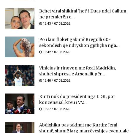
Bëhet viral shikimi ‘hot’ i Duas ndaj Callum
në premierën e...
16:43 / 07.08.2026
Po i lani flokët gabim? Rregulli 60-
sekondësh që ndryshon gjithçka nga...
16:42 / 07.08.2026
Vinicius Jr rinovon me Real Madridin,
shuhet shpresa e Arsenalit për...
16:40 / 07.08.2026
Kurti nuk do president nga LDK, por
koncensual, kreu i VV...
16:37 / 07.08.2026
Abdixhiku pas takimit me Kurtin: Jemi
shumë, shumë larg marrëveshjes eventuale