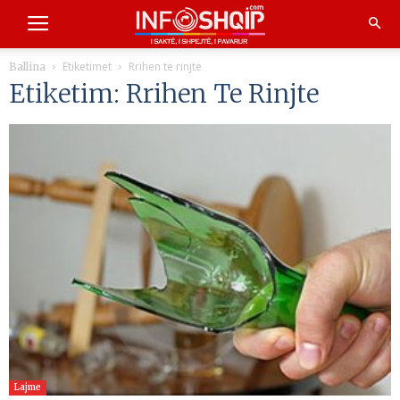
Etiketimet
Rrihen te rinjte
Ballina
Etiketim: Rrihen Te Rinjte
Lajme