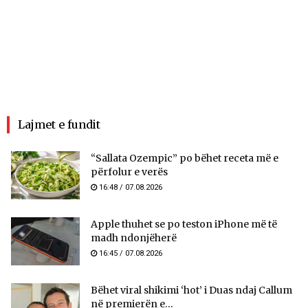
Lajmet e fundit
“Sallata Ozempic” po bëhet receta më e
përfolur e verës
16:48 / 07.08.2026
Apple thuhet se po teston iPhone më të
madh ndonjëherë
16:45 / 07.08.2026
Bëhet viral shikimi ‘hot’ i Duas ndaj Callum
në premierën e...