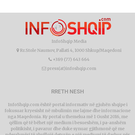
InfoShqip Media
Rr.Stole Naumov, Pallati 4, 1000 Shkup/Maqedoni
+389 (77) 643 664
press(at)infoshqip.com
RRETH NESH
InfoShqip.com është portal informativ në gjuhën shqipe i
fokusuar kryesisht në mbulimin me lajme dhe informacione
nga Maqedonia. Ky portal u themelua më 1 Gusht 2016, me
qëllim që të bëhet një medium i besueshëm, i pa-anshëm
politikisht, i pavarur dhe duke synuar gjithmonë që me
ndershmëri të zhvillojë detyrën e një mediumi të dashur për