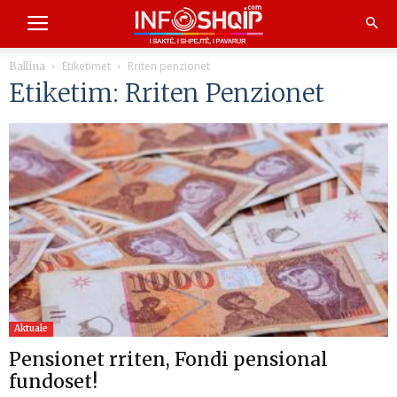
Etiketimet
Rriten penzionet
Ballina
Etiketim: Rriten Penzionet
Aktuale
Pensionet rriten, Fondi pensional
fundoset!