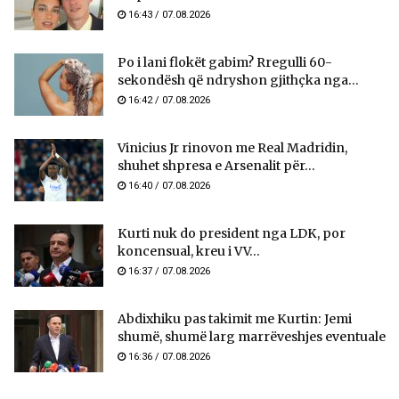
16:43 / 07.08.2026
Po i lani flokët gabim? Rregulli 60-
sekondësh që ndryshon gjithçka nga...
16:42 / 07.08.2026
Vinicius Jr rinovon me Real Madridin,
shuhet shpresa e Arsenalit për...
16:40 / 07.08.2026
Kurti nuk do president nga LDK, por
koncensual, kreu i VV...
16:37 / 07.08.2026
Abdixhiku pas takimit me Kurtin: Jemi
shumë, shumë larg marrëveshjes eventuale
16:36 / 07.08.2026