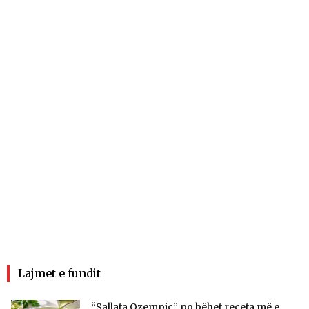
Lajmet e fundit
“Sallata Ozempic” po bëhet receta më e