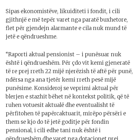
Sipas ekonomistëve, likuiditeti i fondit, i cili
gjithnjë e më tepër varet nga paratë buxhetore,
flet për gjendejn alarmante e cila nuk mund të
jetë e qëndrueshme.
“Raporti aktual pensionist – i punësuar nuk
është i qëndrueshëm. Për çdo vit kemi gjeneratë
të re prej rreth 22 mijë njerëzish të aftë për punë,
ndërsa nga ana tjetër kemi rreth pesë mijë
punësime. Konsideroj se veprimi aktual për
blerjen e stazhit bëhet në kontekst politik, që të
ruhen votuesit aktualë dhe eventualisht të
përfitohen të papërcaktuarit, mirëpo përsëri e
them se kjo do të jetë goditje për fondin
pensional, i cili edhe tani nuk është i
qëndrueshëm dhe varet nga dotacionet prej