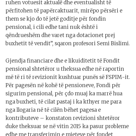
ruhen votuesit aktualë dhe eventualisht të
përfitohen të papërcaktuarit, mirëpo përsëri e
them se kjo do të jetë goditje për fondin
pensional, i cili edhe tani nuk është i
qëndrueshëm dhe varet nga dotacionet prej
buxhetit të vendit”, sqaron profesori Semi Bislimi.
Gjendja financiare dhe e likuiditetit të Fondit
pensional shtetëror u theksua edhe në raportin
më të ri të revizionit kushtuar punës së FSPIM-it.
Për pagesën në kohë të pensioneve, Fondi për
sigurim pensional, për çdo muaj ka marrë hua
nga buxheti, të cilat pastaj i ka kthyer me para
nga llogaria në të cilën bëhet pagesa e
kontributeve – konstaton revizioni shtetëror
duke theksuar se në vitin 2015 ka pasur probleme
edhe me transferimin e mjeteve për fondet