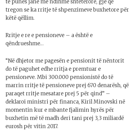
të punës janë me ndihmë shtetërore, gjë që
tregon se ka rritje të shpenzimeve buxhetore për
këtë qëllim.
Rritje e re e pensioneve – a është e
qëndrueshme…
“Në dhjetor me pagesën e pensionit të nëntorit
do të paguhet edhe rritja e premtuar e
pensioneve. Mbi 300.000 pensionistë do të
marrin rritje të pensioneve prej 670 denarësh, që
paraqet rritje mesatare prej 5 për qind” –
deklaroi ministri për financa, Kiril Minovski në
momentin kur e mbante fjalimin hyrës për
buxhetin më të madh deri tani prej 3,3 miliardë
eurosh për vitin 2017.