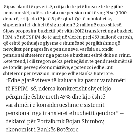
Sipas planit të qeverisë, rritja do të jetë lineare te të gjithë
pensionistët, ndërsa te ata me pension më të vogël se 9.000
denarë, rritja do të jetë 8 për qind. Që të mbulohet ky
shpenzim i ri, duhet të sigurohen 3,2 milionë euro shtesë.
Sipas propozim-buxhetit për vitin 2017, transferet nga buxheti
i RM-së në FSPIM do të arrijnë vlerën prej 453 milionë eurosh,
që është pothuajse gjysma e shumës së përgjithshme që
nevojitet për pagesën e pensioneve. Varësia e Fondit
pensional shtetëror nga paratë e buxhetit është duke u rritur.
Këtë trend, i cili tregon se ka përkeqësim të qëndrueshmërisë
së fondit, përveç ekonomistëve, e potencoi edhe Enti
shtetëror për revizion, mirëpo edhe Banka Botërore.
“Edhe gjatë viteve të kaluara ka pasur varshmëri
të FSPIM-së, ndërsa konkretisht sivjet kjo
përqindje është rreth 45% dhe kjo është
varshmëri e konsiderueshme e sistemit
pensional nga transferet e buxhetit qendror” –
deklaroi për Portalb.mk Bojan Shimbov,
ekonomist i Bankës Botërore.