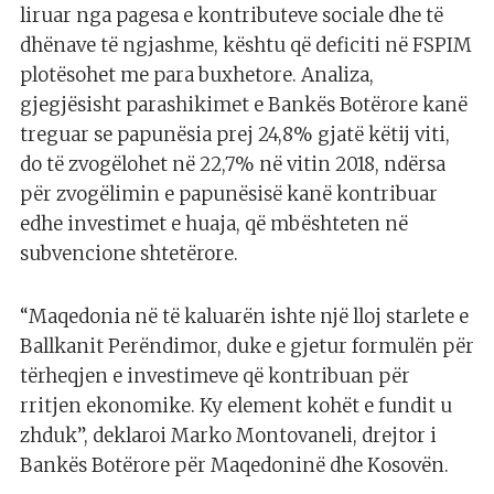
liruar nga pagesa e kontributeve sociale dhe të
dhënave të ngjashme, kështu që deficiti në FSPIM
plotësohet me para buxhetore. Аnaliza,
gjegjësisht parashikimet e Bankës Botërore kanë
treguar se papunësia prej 24,8% gjatë këtij viti,
do të zvogëlohet në 22,7% në vitin 2018, ndërsa
për zvogëlimin e papunësisë kanë kontribuar
edhe investimet e huaja, që mbështeten në
subvencione shtetërore.
“Maqedonia në të kaluarën ishte një lloj starlete e
Ballkanit Perëndimor, duke e gjetur formulën për
tërheqjen e investimeve që kontribuan për
rritjen ekonomike. Ky element kohët e fundit u
zhduk”, deklaroi Marko Montovaneli, drejtor i
Bankës Botërore për Maqedoninë dhe Kosovën.