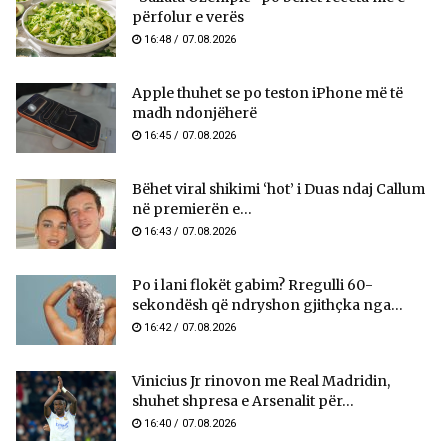
përfolur e verës
16:48 / 07.08.2026
Apple thuhet se po teston iPhone më të
madh ndonjëherë
16:45 / 07.08.2026
Bëhet viral shikimi ‘hot’ i Duas ndaj Callum
në premierën e...
16:43 / 07.08.2026
Po i lani flokët gabim? Rregulli 60-
sekondësh që ndryshon gjithçka nga...
16:42 / 07.08.2026
Vinicius Jr rinovon me Real Madridin,
shuhet shpresa e Arsenalit për...
16:40 / 07.08.2026