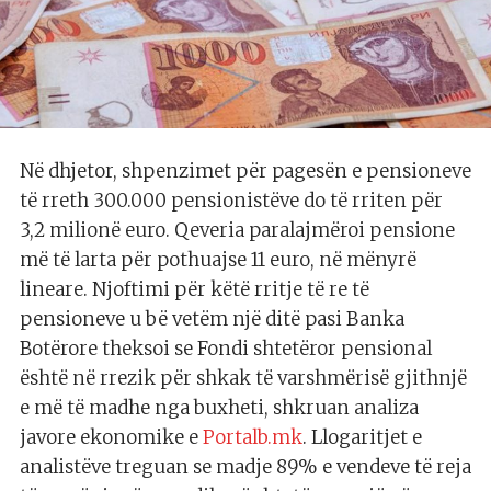
Në dhjetor, shpenzimet për pagesën e pensioneve
të rreth 300.000 pensionistëve do të rriten për
3,2 milionë euro. Qeveria paralajmëroi pensione
më të larta për pothuajse 11 euro, në mënyrë
lineare. Njoftimi për këtë rritje të re të
pensioneve u bë vetëm një ditë pasi Banka
Botërore theksoi se Fondi shtetëror pensional
është në rrezik për shkak të varshmërisë gjithnjë
e më të madhe nga buxheti, shkruan analiza
javore ekonomike e
Portalb.mk
. Llogaritjet e
analistëve treguan se madje 89% e vendeve të reja