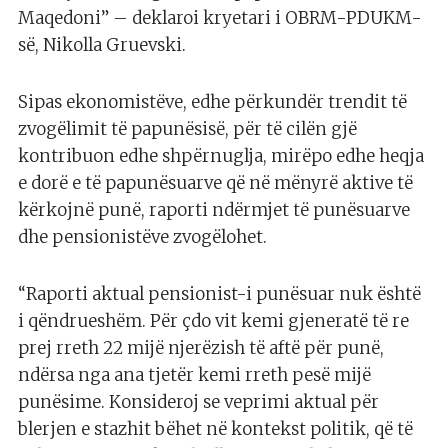
Maqedoni” – deklaroi kryetari i OBRM-PDUKM-
së, Nikolla Gruevski.
Sipas ekonomistëve, edhe përkundër trendit të
zvogëlimit të papunësisë, për të cilën gjë
kontribuon edhe shpërnuglja, mirëpo edhe heqja
e dorë e të papunësuarve që në mënyrë aktive të
kërkojnë punë, raporti ndërmjet të punësuarve
dhe pensionistëve zvogëlohet.
“Raporti aktual pensionist-i punësuar nuk është
i qëndrueshëm. Për çdo vit kemi gjeneratë të re
prej rreth 22 mijë njerëzish të aftë për punë,
ndërsa nga ana tjetër kemi rreth pesë mijë
punësime. Konsideroj se veprimi aktual për
blerjen e stazhit bëhet në kontekst politik, që të