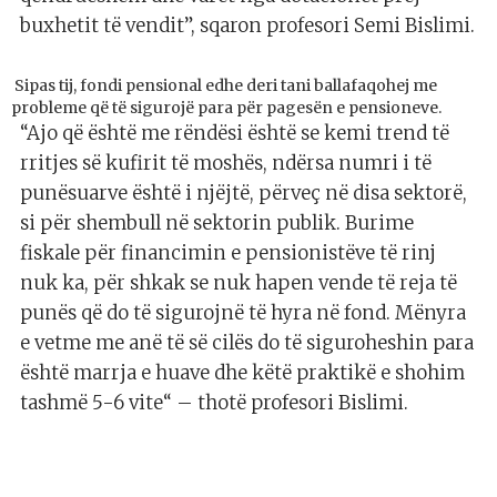
buxhetit të vendit”, sqaron profesori Semi Bislimi.
Sipas tij, fondi pensional edhe deri tani ballafaqohej me
probleme që të sigurojë para për pagesën e pensioneve.
“Ajo që është me rëndësi është se kemi trend të
rritjes së kufirit të moshës, ndërsa numri i të
punësuarve është i njëjtë, përveç në disa sektorë,
si për shembull në sektorin publik. Burime
fiskale për financimin e pensionistëve të rinj
nuk ka, për shkak se nuk hapen vende të reja të
punës që do të sigurojnë të hyra në fond. Mënyra
e vetme me anë të së cilës do të siguroheshin para
është marrja e huave dhe këtë praktikë e shohim
tashmë 5-6 vite“ – thotë profesori Bislimi.