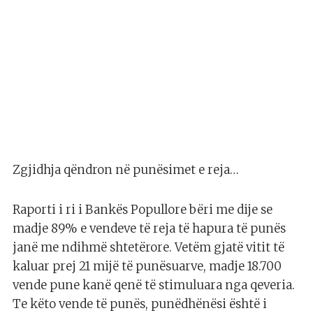
Zgjidhja qëndron në punësimet e reja…
Raporti i ri i Bankës Popullore bëri me dije se
madje 89% e vendeve të reja të hapura të punës
janë me ndihmë shtetërore. Vetëm gjatë vitit të
kaluar prej 21 mijë të punësuarve, madje 18.700
vende pune kanë qenë të stimuluara nga qeveria.
Te këto vende të punës, punëdhënësi është i