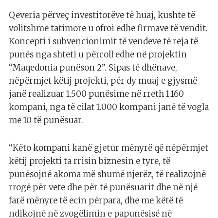
Qeveria përveç investitorëve të huaj, kushte të
volitshme tatimore u ofroi edhe firmave të vendit.
Koncepti i subvencionimit të vendeve të reja të
punës nga shteti u përcoll edhe në projektin
“Maqedonia punëson 2”. Sipas të dhënave,
nëpërmjet këtij projekti, për dy muaj e gjysmë
janë realizuar 1.500 punësime në rreth 1.160
kompani, nga të cilat 1.000 kompani janë të vogla
me 10 të punësuar.
“Këto kompani kanë gjetur mënyrë që nëpërmjet
këtij projekti ta rrisin biznesin e tyre, të
punësojnë akoma më shumë njerëz, të realizojnë
rrogë për vete dhe për të punësuarit dhe në një
farë mënyre të ecin përpara, dhe me këtë të
ndikojnë në zvogëlimin e papunësisë në