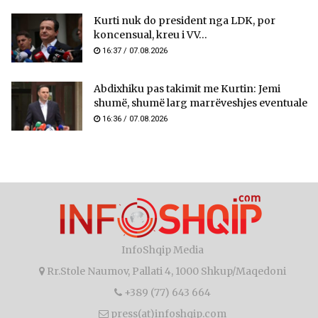
Kurti nuk do president nga LDK, por
koncensual, kreu i VV...
16:37 / 07.08.2026
Abdixhiku pas takimit me Kurtin: Jemi
shumë, shumë larg marrëveshjes eventuale
16:36 / 07.08.2026
InfoShqip Media
Rr.Stole Naumov, Pallati 4, 1000 Shkup/Maqedoni
+389 (77) 643 664
press(at)infoshqip.com