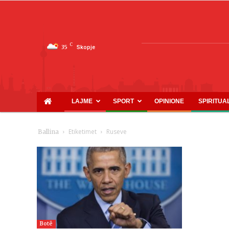
C
35
Skopje
LAJME
SPORT
OPINIONE
SPIRITUA
Etiketimet
Ruseve
Ballina
Botë