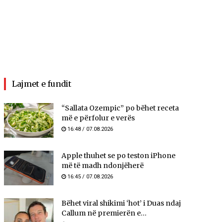
Lajmet e fundit
“Sallata Ozempic” po bëhet receta
më e përfolur e verës
16:48 / 07.08.2026
Apple thuhet se po teston iPhone
më të madh ndonjëherë
16:45 / 07.08.2026
Bëhet viral shikimi ‘hot’ i Duas ndaj
Callum në premierën e...