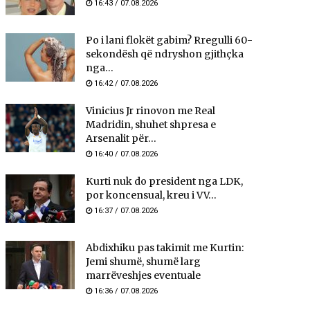
16:43 / 07.08.2026
Po i lani flokët gabim? Rregulli 60-
sekondësh që ndryshon gjithçka
nga...
16:42 / 07.08.2026
Vinicius Jr rinovon me Real
Madridin, shuhet shpresa e
Arsenalit për...
16:40 / 07.08.2026
Kurti nuk do president nga LDK,
por koncensual, kreu i VV...
16:37 / 07.08.2026
Abdixhiku pas takimit me Kurtin:
Jemi shumë, shumë larg
marrëveshjes eventuale
16:36 / 07.08.2026