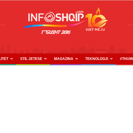
LITET
STIL JETESE
MAGAZINA
TEKNOLOGJI
#THUM
INFOSHQIP.COM