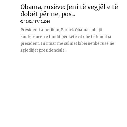
Obama, rusëve: Jeni të vegjël e të
dobët për ne, pos...
19:52 / 17.12.2016
Presidenti amerikan, Barack Obama, mbajti
konferencën e fundit për këtë vit dhe të fundit si
president. I irrituar me sulmet kibernetike ruse në
zgjedhjet presidenciale...