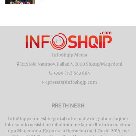
InfoShqip Media
Rr.Stole Naumov, Pallati 4, 1000 Shkup/Maqedoni
+389 (77) 643 664
press(at)infoshqip.com
RRETH NESH
InfoShqip.com është portal informativ në gjuhën shqipe i
fokusuar kryesisht në mbulimin me lajme dhe informacione
nga Maqedonia. Ky portal u themelua më 1 Gusht 2016, me