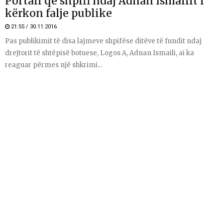
Portali që shpifi ndaj Adnan Ismailit i
kërkon falje publike
21:55 / 30.11.2016
Pas publikimit të disa lajmeve shpifëse ditëve të fundit ndaj
drejtorit të shtëpisë botuese, Logos A, Adnan Ismaili, ai ka
reaguar përmes një shkrimi...