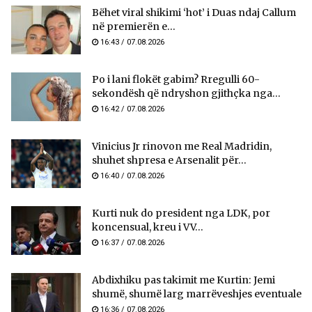
Bëhet viral shikimi ‘hot’ i Duas ndaj Callum
në premierën e...
16:43 / 07.08.2026
Po i lani flokët gabim? Rregulli 60-
sekondësh që ndryshon gjithçka nga...
16:42 / 07.08.2026
Vinicius Jr rinovon me Real Madridin,
shuhet shpresa e Arsenalit për...
16:40 / 07.08.2026
Kurti nuk do president nga LDK, por
koncensual, kreu i VV...
16:37 / 07.08.2026
Abdixhiku pas takimit me Kurtin: Jemi
shumë, shumë larg marrëveshjes eventuale
16:36 / 07.08.2026