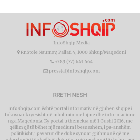
InfoShqip Media
Rr.Stole Naumov, Pallati 4, 1000 Shkup/Maqedoni
+389 (77) 643 664
press(at)infoshqip.com
RRETH NESH
InfoShqip.com është portal informativ në gjuhën shqipe i
fokusuar kryesisht në mbulimin me lajme dhe informacione
nga Maqedonia. Ky portal u themelua më 1 Gusht 2016, me
qëllim që të bëhet një medium i besueshëm, i pa-anshëm
politikisht, i pavarur dhe duke synuar gjithmonë që me
ndershmëri të zhvillojë detyrën e një mediumi të dashur për