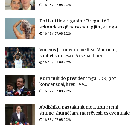
16:43 / 07.08.2026
Po i lani flokët gabim? Rregulli 60-
sekondësh që ndryshon gjithçka nga...
16:42 / 07.08.2026
Vinicius Jr rinovon me Real Madridin,
shuhet shpresa e Arsenalit për...
16:40 / 07.08.2026
Kurti nuk do president nga LDK, por
koncensual, kreu i VV...
16:37 / 07.08.2026
Abdixhiku pas takimit me Kurtin: Jemi
shumë, shumë larg marrëveshjes eventuale
16:36 / 07.08.2026