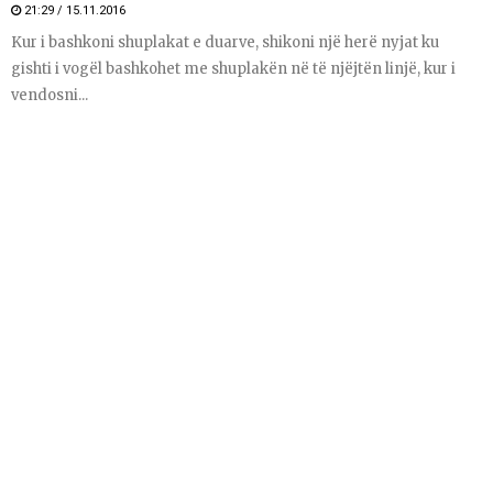
21:29 / 15.11.2016
Kur i bashkoni shuplakat e duarve, shikoni një herë nyjat ku
gishti i vogël bashkohet me shuplakën në të njëjtën linjë, kur i
vendosni...