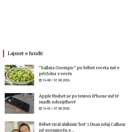
Lajmet e fundit
“Sallata Ozempic” po bëhet receta më e
përfolur e verës
16:48 / 07.08.2026
Apple thuhet se po teston iPhone më të
madh ndonjëherë
16:45 / 07.08.2026
Bëhet viral shikimi ‘hot’ i Duas ndaj Callum
në premierën e...