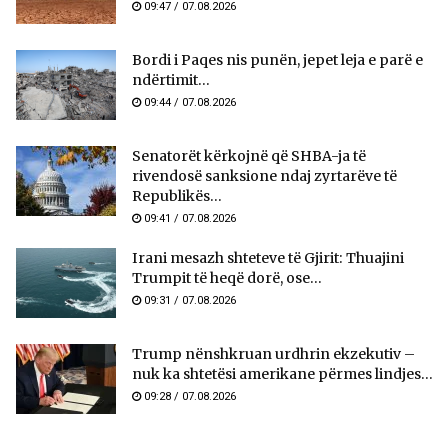
09:47 / 07.08.2026
Bordi i Paqes nis punën, jepet leja e parë e
ndërtimit...
09:44 / 07.08.2026
Senatorët kërkojnë që SHBA-ja të
rivendosë sanksione ndaj zyrtarëve të
Republikës...
09:41 / 07.08.2026
Irani mesazh shteteve të Gjirit: Thuajini
Trumpit të heqë dorë, ose...
09:31 / 07.08.2026
Trump nënshkruan urdhrin ekzekutiv –
nuk ka shtetësi amerikane përmes lindjes...
09:28 / 07.08.2026