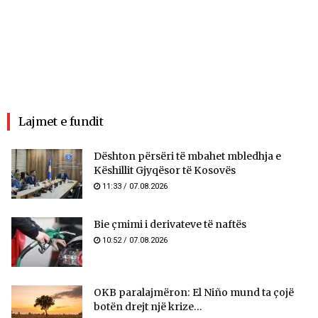
Lajmet e fundit
​Dështon përsëri të mbahet mbledhja e
Këshillit Gjyqësor të Kosovës
11:33 / 07.08.2026
Bie çmimi i derivateve të naftës
10:52 / 07.08.2026
OKB paralajmëron: El Niño mund ta çojë
botën drejt një krize...