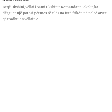
Beqë Ukshini, vëllai i Sami Ukshinit-Komandant Sokolit, ka
dërguar një porosi përmes të cilës ua futë frikën në palcë atyre
që tradhtuan vëllain e...