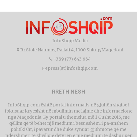
InfoShqip Media
Rr.Stole Naumov, Pallati 4, 1000 Shkup/Maqedoni
+389 (77) 643 664
press(at)infoshqip.com
RRETH NESH
InfoShqip.com është portal informativ në gjuhën shqipe i
fokusuar kryesisht në mbulimin me lajme dhe informacione
nga Maqedonia. Ky portal u themelua më 1 Gusht 2016, me
qëllim që të bëhet një medium i besueshëm, i pa-anshëm
politikisht, i pavarur dhe duke synuar gjithmonë që me
ndershmëri të zhvillojë detyrën e një mediumi të dashur për