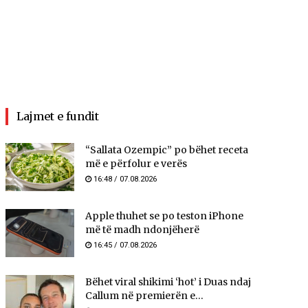
Lajmet e fundit
“Sallata Ozempic” po bëhet receta
më e përfolur e verës
16:48 / 07.08.2026
Apple thuhet se po teston iPhone
më të madh ndonjëherë
16:45 / 07.08.2026
Bëhet viral shikimi ‘hot’ i Duas ndaj
Callum në premierën e...