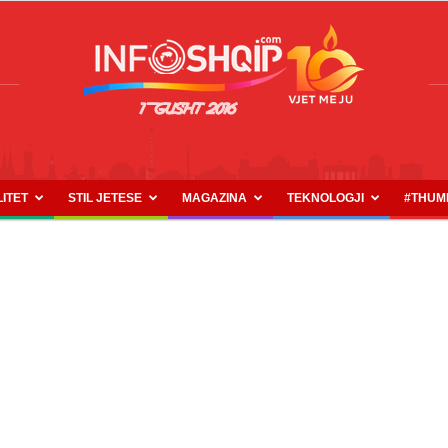
LITET
STIL JETESE
MAGAZINA
TEKNOLOGJI
#THUM
INFOSHQIP.COM