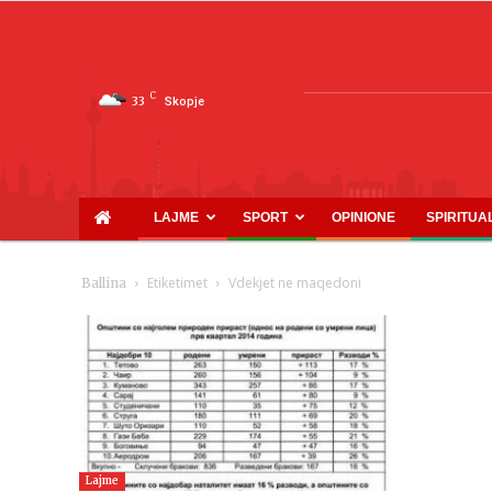
C
33
Skopje
LAJME
SPORT
OPINIONE
SPIRITUA
Etiketimet
Vdekjet ne maqedoni
Ballina
Lajme