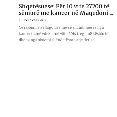
Shqetësuese: Për 10 vite 27.700 të
sëmurë me kancer në Maqedoni,...
19:26 / 28.10.2016
Në rajonin e Pellagonisë më së shumti njerëz nga
kanceri kanë vdekur në vitin 2014 tregojnë kështu të
dhëna nga sistemi shëndetësorë atje derisa...