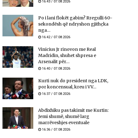
16:43 / 07.08.2026
Po i lani flokët gabim? Rregulli 60-
sekondësh që ndryshon gjithçka
nga...
16:42 / 07.08.2026
Vinicius Jr rinovon me Real
Madridin, shuhet shpresa e
Arsenalit për...
16:40 / 07.08.2026
Kurti nuk do president nga LDK,
por koncensual, kreu i VV...
16:37 / 07.08.2026
Abdixhiku pas takimit me Kurtin:
Jemi shumë, shumë larg
marrëveshjes eventuale
16:36 / 07.08.2026