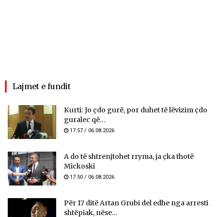
Lajmet e fundit
Kurti: Jo çdo gurë, por duhet të lëvizim çdo
guralec që...
17:57 / 06.08.2026
A do të shtrenjtohet rryma, ja çka thotë
Mickoski
17:50 / 06.08.2026
Për 17 ditë Artan Grubi del edhe nga arresti
shtëpiak, nëse...