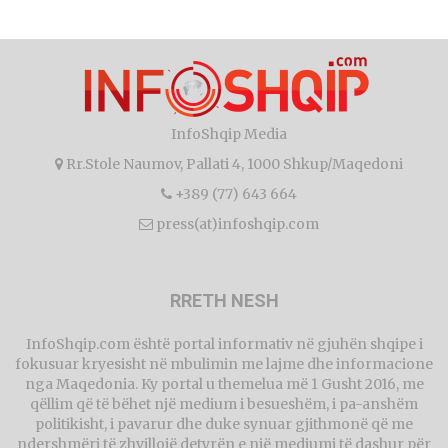
InfoShqip Media
Rr.Stole Naumov, Pallati 4, 1000 Shkup/Maqedoni
+389 (77) 643 664
press(at)infoshqip.com
RRETH NESH
InfoShqip.com është portal informativ në gjuhën shqipe i
fokusuar kryesisht në mbulimin me lajme dhe informacione
nga Maqedonia. Ky portal u themelua më 1 Gusht 2016, me
qëllim që të bëhet një medium i besueshëm, i pa-anshëm
politikisht, i pavarur dhe duke synuar gjithmonë që me
ndershmëri të zhvillojë detyrën e një mediumi të dashur për