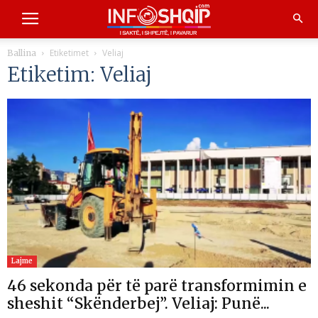
Etiketimet
Veliaj
Ballina
Etiketim: Veliaj
Lajme
46 sekonda për të parë transformimin e
sheshit “Skënderbej”. Veliaj: Punë...