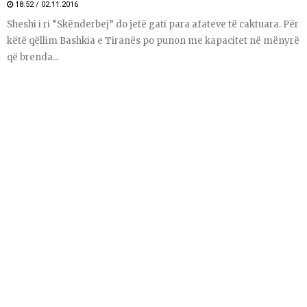
18:52 / 02.11.2016
Sheshi i ri “Skënderbej” do jetë gati para afateve të caktuara. Për
këtë qëllim Bashkia e Tiranës po punon me kapacitet në mënyrë
që brenda...