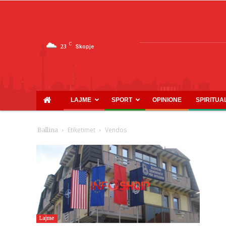
C
23
Skopje
LAJME
SPORT
OPINIONE
SPIRITUA
Etiketimet
Vendos
Ballina
Lajme