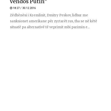
vendos Putin”
18:27 / 30.12.2016
Zëdhënësi i Kremlinit, Dmitry Peskov, lidhur me
sanksionet amerikane për zyrtarët rus, tha se në këtë
situatë pa alternativë të veprimit mbi parimin e...