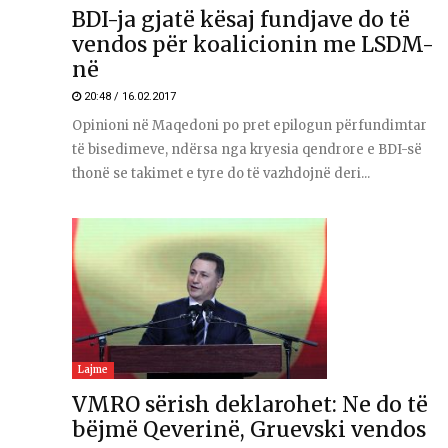
BDI-ja gjatë kësaj fundjave do të
vendos për koalicionin me LSDM-
në
20:48 / 16.02.2017
Opinioni në Maqedoni po pret epilogun përfundimtar
të bisedimeve, ndërsa nga kryesia qendrore e BDI-së
thonë se takimet e tyre do të vazhdojnë deri...
Lajme
VMRO sërish deklarohet: Ne do të
bëjmë Qeverinë, Gruevski vendos