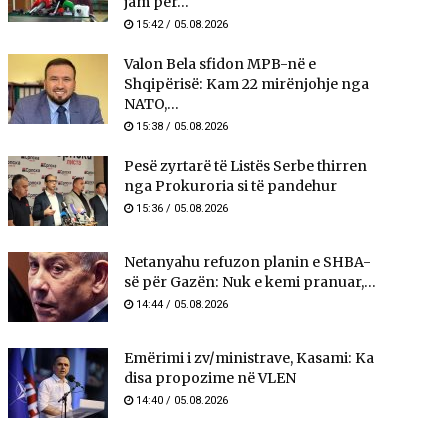
jam për...
15:42 / 05.08.2026
Valon Bela sfidon MPB-në e
Shqipërisë: Kam 22 mirënjohje nga
NATO,...
15:38 / 05.08.2026
Pesë zyrtarë të Listës Serbe thirren
nga Prokuroria si të pandehur
15:36 / 05.08.2026
Netanyahu refuzon planin e SHBA-
së për Gazën: Nuk e kemi pranuar,...
14:44 / 05.08.2026
Emërimi i zv/ministrave, Kasami: Ka
disa propozime në VLEN
14:40 / 05.08.2026