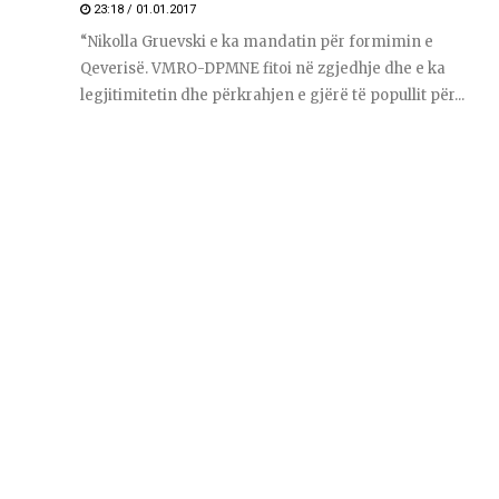
23:18 / 01.01.2017
“Nikolla Gruevski e ka mandatin për formimin e
Qeverisë. VMRO-DPMNE fitoi në zgjedhje dhe e ka
legjitimitetin dhe përkrahjen e gjërë të popullit për...