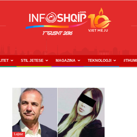
LITET
STIL JETESE
MAGAZINA
TEKNOLOGJI
#THUM
INFOSHQIP.COM
Lajme