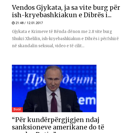
Vendos Gjykata, ja sa vite burg për
ish-kryebashkiakun e Dibrës i...
21:48 / 12.01.2017
Gjykata e Krimeve të Rënda dënon me 2.8 vite burg
Shukri Xhelilin, ish-kryebashkiakun e Dibrës i përfshirë
në skandalin seksual, video e të cilit...
Botë
“Për kundërpërgjigjen ndaj
sanksioneve amerikane do të