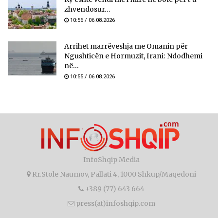
zhvendosur...
10:56 / 06.08.2026
Arrihet marrëveshja me Omanin për
Ngushticën e Hormuzit, Irani: Ndodhemi
në...
10:55 / 06.08.2026
InfoShqip Media
Rr.Stole Naumov, Pallati 4, 1000 Shkup/Maqedoni
+389 (77) 643 664
press(at)infoshqip.com