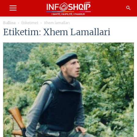
Etiketimet
Xhem lamallari
Ballina
Etiketim: Xhem Lamallari