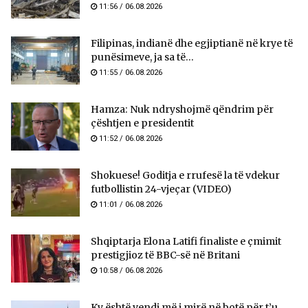
11:56 / 06.08.2026
Filipinas, indianë dhe egjiptianë në krye të
punësimeve, ja sa të...
11:55 / 06.08.2026
Hamza: Nuk ndryshojmë qëndrim për
çështjen e presidentit
11:52 / 06.08.2026
Shokuese! Goditja e rrufesë la të vdekur
futbollistin 24-vjeçar (VIDEO)
11:01 / 06.08.2026
Shqiptarja Elona Latifi finaliste e çmimit
prestigjioz të BBC-së në Britani
10:58 / 06.08.2026
Ky është vendi më i mirë në botë për t’u