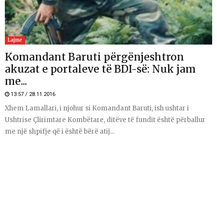
Lajme
Komandant Baruti përgënjeshtron
akuzat e portaleve të BDI-së: Nuk jam
me...
13:57 / 28.11.2016
Xhem Lamallari, i njohur si Komandant Baruti, ish ushtar i
Ushtrise Çlirimtare Kombëtare, ditëve të fundit është përballur
me një shpifje që i është bërë atij...