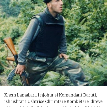
Xhem Lamallari, i njohur si Komandant Baruti,
ish ushtar i Ushtrise Çlirimtare Kombëtare, ditëve