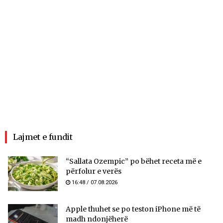
Lajmet e fundit
“Sallata Ozempic” po bëhet receta më e
përfolur e verës
16:48 / 07.08.2026
Apple thuhet se po teston iPhone më të
madh ndonjëherë