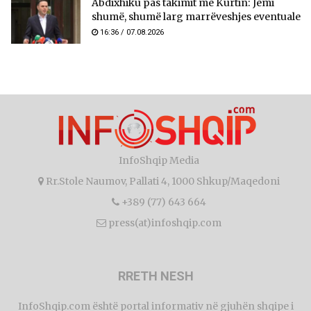
Abdixhiku pas takimit me Kurtin: Jemi
shumë, shumë larg marrëveshjes eventuale
16:36 / 07.08.2026
InfoShqip Media
Rr.Stole Naumov, Pallati 4, 1000 Shkup/Maqedoni
+389 (77) 643 664
press(at)infoshqip.com
RRETH NESH
InfoShqip.com është portal informativ në gjuhën shqipe i