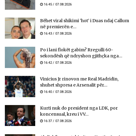
16:45 / 07.08.2026
Bëhet viral shikimi ‘hot’ i Duas ndaj Callum
në premierën e...
16:43 / 07.08.2026
Po i lani flokët gabim? Rregulli 60-
sekondësh që ndryshon gjithçka nga...
16:42 / 07.08.2026
Vinicius Jr rinovon me Real Madridin,
shuhet shpresa e Arsenalit për...
16:40 / 07.08.2026
Kurti nuk do president nga LDK, por
koncensual, kreu i VV...
16:37 / 07.08.2026