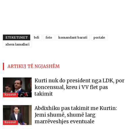
ETIKETIMET
bdi
foto
komandant baruti
portale
xhem lamallari
ARTIKUJ TË NGJASHËM
Kurti nuk do president nga LDK, por
koncensual, kreu i VV flet pas
takimit
Kosovë
Abdixhiku pas takimit me Kurtin:
Jemi shumë, shumë larg
marrëveshjes eventuale
Kosovë