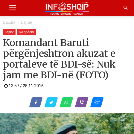
Ballina
Lajme
Lajme
Maqedoni
Komandant Baruti
përgënjeshtron akuzat e
portaleve të BDI-së: Nuk
jam me BDI-në (FOTO)
13:57 / 28.11.2016