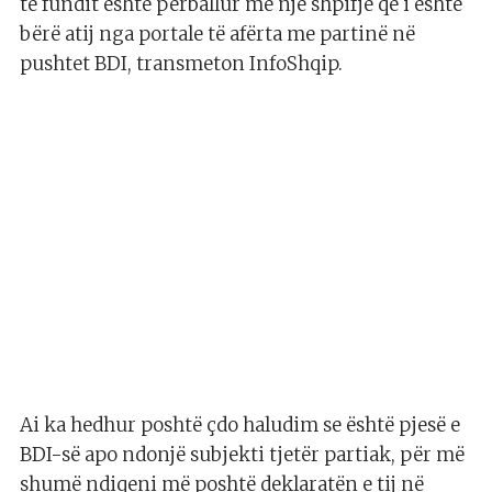
të fundit është përballur me një shpifje që i është
bërë atij nga portale të afërta me partinë në
pushtet BDI, transmeton InfoShqip.
Ai ka hedhur poshtë çdo haludim se është pjesë e
BDI-së apo ndonjë subjekti tjetër partiak, për më
shumë ndiqeni më poshtë deklaratën e tij në