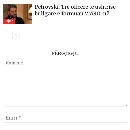
Petrovski: Tre oficerë të ushtrisë
bullgare e formuan VMRO-në
Lajme
PËRGJIGJU