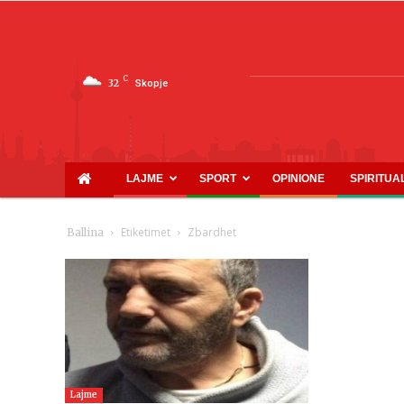
C
32
Skopje
LAJME
SPORT
OPINIONE
SPIRITUA
Etiketimet
Zbardhet
Ballina
Lajme