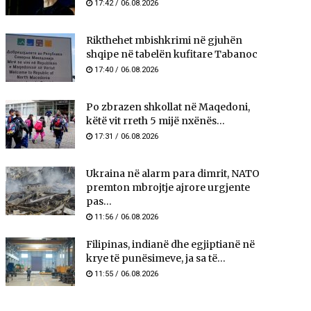
17:42 / 06.08.2026
Rikthehet mbishkrimi në gjuhën
shqipe në tabelën kufitare Tabanoc
17:40 / 06.08.2026
Po zbrazen shkollat në Maqedoni,
këtë vit rreth 5 mijë nxënës...
17:31 / 06.08.2026
Ukraina në alarm para dimrit, NATO
premton mbrojtje ajrore urgjente
pas...
11:56 / 06.08.2026
Filipinas, indianë dhe egjiptianë në
krye të punësimeve, ja sa të...
11:55 / 06.08.2026