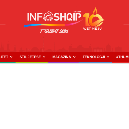
LITET
STIL JETESE
MAGAZINA
TEKNOLOGJI
#THUM
INFOSHQIP.COM