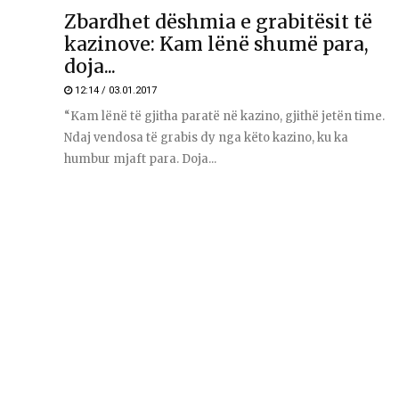
Zbardhet dëshmia e grabitësit të
kazinove: Kam lënë shumë para,
doja...
12:14 / 03.01.2017
“Kam lënë të gjitha paratë në kazino, gjithë jetën time.
Ndaj vendosa të grabis dy nga këto kazino, ku ka
humbur mjaft para. Doja...