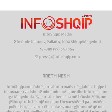
InfoShqip Media
Rr.Stole Naumov, Pallati 4, 1000 Shkup/Maqedoni
+389 (77) 643 664
press(at)infoshqip.com
RRETH NESH
InfoShqip.com është portal informativ në gjuhën shqipe i
fokusuar kryesisht në mbulimin me lajme dhe informacione
nga Maqedonia. Ky portal u themelua më 1 Gusht 2016, me
qëllim që të bëhet një medium i besueshëm, i pa-anshëm
politikisht, i pavarur dhe duke synuar gjithmonë që me
ndershmëri të zhvillojë detyrën e një mediumi të dashur për