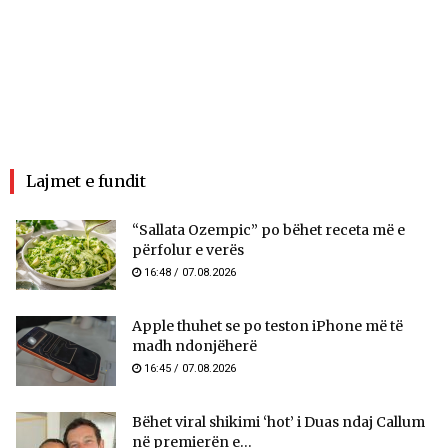
Lajmet e fundit
“Sallata Ozempic” po bëhet receta më e
përfolur e verës
16:48 / 07.08.2026
Apple thuhet se po teston iPhone më të
madh ndonjëherë
16:45 / 07.08.2026
Bëhet viral shikimi ‘hot’ i Duas ndaj Callum
në premierën e...