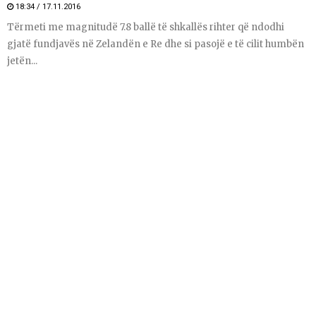
18:34 / 17.11.2016
Tërmeti me magnitudë 7.8 ballë të shkallës rihter që ndodhi
gjatë fundjavës në Zelandën e Re dhe si pasojë e të cilit humbën
jetën...