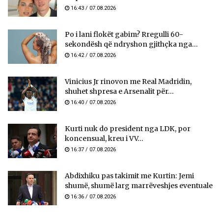
16:43 / 07.08.2026
Po i lani flokët gabim? Rregulli 60-
sekondësh që ndryshon gjithçka nga...
16:42 / 07.08.2026
Vinicius Jr rinovon me Real Madridin,
shuhet shpresa e Arsenalit për...
16:40 / 07.08.2026
Kurti nuk do president nga LDK, por
koncensual, kreu i VV...
16:37 / 07.08.2026
Abdixhiku pas takimit me Kurtin: Jemi
shumë, shumë larg marrëveshjes eventuale
16:36 / 07.08.2026