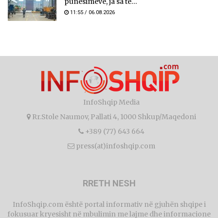
punësimeve, ja sa të...
11:55 / 06.08.2026
InfoShqip Media
Rr.Stole Naumov, Pallati 4, 1000 Shkup/Maqedoni
+389 (77) 643 664
press(at)infoshqip.com
RRETH NESH
InfoShqip.com është portal informativ në gjuhën shqipe i
fokusuar kryesisht në mbulimin me lajme dhe informacione