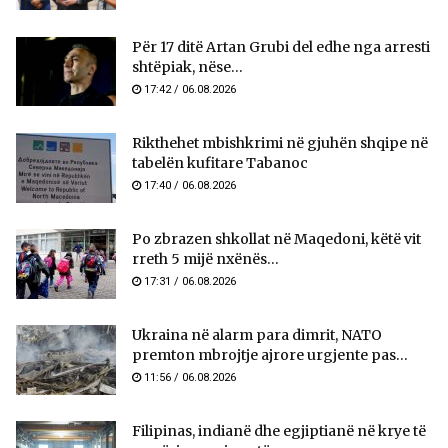
Për 17 ditë Artan Grubi del edhe nga arresti
shtëpiak, nëse...
17:42 / 06.08.2026
Rikthehet mbishkrimi në gjuhën shqipe në
tabelën kufitare Tabanoc
17:40 / 06.08.2026
Po zbrazen shkollat në Maqedoni, këtë vit
rreth 5 mijë nxënës...
17:31 / 06.08.2026
Ukraina në alarm para dimrit, NATO
premton mbrojtje ajrore urgjente pas...
11:56 / 06.08.2026
Filipinas, indianë dhe egjiptianë në krye të