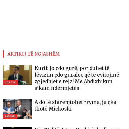
ARTIKUJ TË NGJASHËM
Kurti: Jo çdo gurë, por duhet të
lëvizim çdo guralec që të evitojmë
zgjedhjet e reja! Me Abdixhikun
Kosovë
s’kam ndërmjetës
A do të shtrenjtohet rryma, ja çka
thotë Mickoski
Aktuale