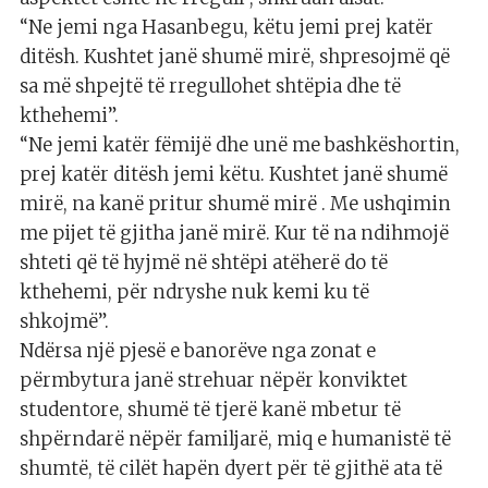
“Ne jemi nga Hasanbegu, këtu jemi prej katër
ditësh. Kushtet janë shumë mirë, shpresojmë që
sa më shpejtë të rregullohet shtëpia dhe të
kthehemi”.
“Ne jemi katër fëmijë dhe unë me bashkëshortin,
prej katër ditësh jemi këtu. Kushtet janë shumë
mirë, na kanë pritur shumë mirë . Me ushqimin
me pijet të gjitha janë mirë. Kur të na ndihmojë
shteti që të hyjmë në shtëpi atëherë do të
kthehemi, për ndryshe nuk kemi ku të
shkojmë”.
Ndërsa një pjesë e banorëve nga zonat e
përmbytura janë strehuar nëpër konviktet
studentore, shumë të tjerë kanë mbetur të
shpërndarë nëpër familjarë, miq e humanistë të
shumtë, të cilët hapën dyert për të gjithë ata të