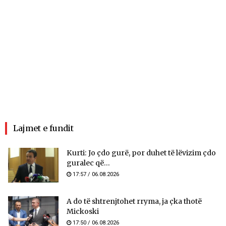
Lajmet e fundit
Kurti: Jo çdo gurë, por duhet të lëvizim çdo
guralec që...
17:57 / 06.08.2026
A do të shtrenjtohet rryma, ja çka thotë
Mickoski
17:50 / 06.08.2026