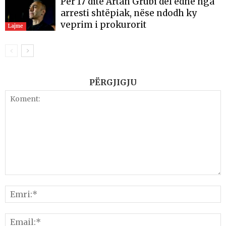
Për 17 ditë Artan Grubi del edhe nga
arresti shtëpiak, nëse ndodh ky
veprim i prokurorit
Lajme
PËRGJIGJU