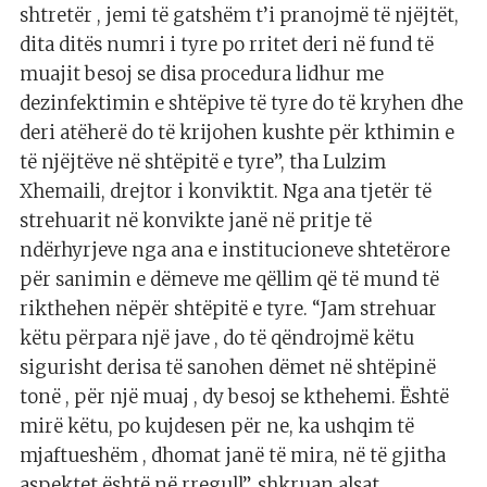
shtretër , jemi të gatshëm t’i pranojmë të njëjtët,
dita ditës numri i tyre po rritet deri në fund të
muajit besoj se disa procedura lidhur me
dezinfektimin e shtëpive të tyre do të kryhen dhe
deri atëherë do të krijohen kushte për kthimin e
të njëjtëve në shtëpitë e tyre”, tha Lulzim
Xhemaili, drejtor i konviktit. Nga ana tjetër të
strehuarit në konvikte janë në pritje të
ndërhyrjeve nga ana e institucioneve shtetërore
për sanimin e dëmeve me qëllim që të mund të
rikthehen nëpër shtëpitë e tyre. “Jam strehuar
këtu përpara një jave , do të qëndrojmë këtu
sigurisht derisa të sanohen dëmet në shtëpinë
tonë , për një muaj , dy besoj se kthehemi. Është
mirë këtu, po kujdesen për ne, ka ushqim të
mjaftueshëm , dhomat janë të mira, në të gjitha
aspektet është në rregull”, shkruan alsat.