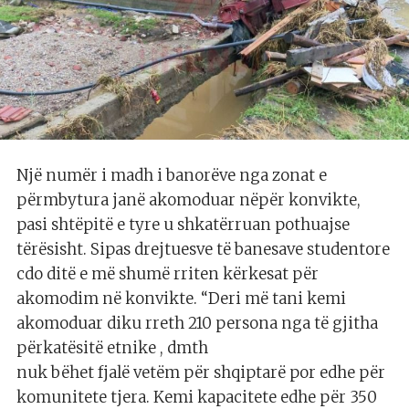
Një numër i madh i banorëve nga zonat e
përmbytura janë akomoduar nëpër konvikte,
pasi shtëpitë e tyre u shkatërruan pothuajse
tërësisht. Sipas drejtuesve të banesave studentore
cdo ditë e më shumë rriten kërkesat për
akomodim në konvikte. “Deri më tani kemi
akomoduar diku rreth 210 persona nga të gjitha
përkatësitë etnike , dmth
nuk bëhet fjalë vetëm për shqiptarë por edhe për
komunitete tjera. Kemi kapacitete edhe për 350