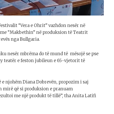
estivalit “Vera e Ohrit” vazhdon nesër në
, me “Makbethin” në produksion të Teatrit
evës nga Bullgaria.
liku nesër mbrëma do të mund të mësojë se pse
 teatër e feston jubileun e 65-vjetorit të
ë e njohëm Diana Dobrevën, propozim i saj
n mirë që si produksion e pranuam
ltoi me një produkt të tillë”, tha Anita Latifi