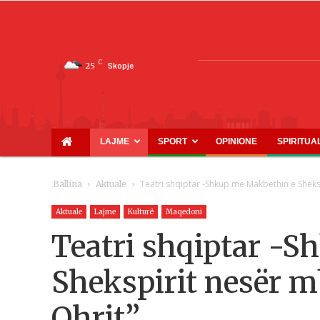
C
25
Skopje
LAJME
SPORT
OPINIONE
SPIRITUA
Teatri shqiptar -Shkup me Makbethin e Sheks
Ballina
Aktuale
Aktuale
Lajme
Kulturë
Maqedoni
Teatri shqiptar -
Shekspirit nesër m
Ohrit”