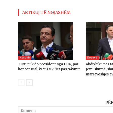
ARTIKUJ TË NGJASHËM
Kosovë
Kosovë
Kurti nuk do president nga LDK, por
Abdixhiku pas t
koncensual, kreu i VV flet pas takimit
Jemi shumë, sh
marrëveshjes e
PË