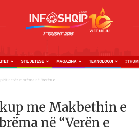
LITET
STIL JETESE
MAGAZINA
TEKNOLOGJI
#THUM
INFOSHQIP.COM
pirit nesër mbrëma në “Verën e...
Shkup me Makbethin e
brëma në “Verën e