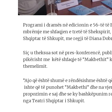
Programi i dramës në edicionin e 56-të të F
mbrëmje me shfaqjen e tretë të Shekspirit
Shqiptar të Shkupit, me regji të Diana Dobr
Siç u theksua sot në pres-konferencë, pub
pikërisht me këtë shfaqje të “Makbethit” ky
themelimit.
“Ajo që është shumë e rëndësishme është q
ishte që të punohet “Makbethi” dhe na vje
propozimin e saj dhe se ky bashkëpunim rezu
nga Teatri Shqiptar i Shkupit.