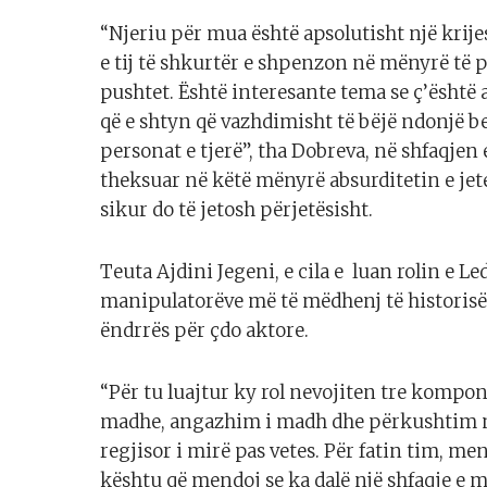
“Njeriu për mua është apsolutisht një krij
e tij të shkurtër e shpenzon në mënyrë të 
pushtet. Është interesante tema se ç’është a
që e shtyn që vazhdimisht të bëjë ndonjë 
personat e tjerë”, tha Dobreva, në shfaqjen e
theksuar në këtë mënyrë absurditetin e jete
sikur do të jetosh përjetësisht.
Teuta Ajdini Jegeni, e cila e luan rolin e Led
manipulatorëve më të mëdhenj të historisë
ëndrrës për çdo aktore.
“Për tu luajtur ky rol nevojiten tre kompon
madhe, angazhim i madh dhe përkushtim nd
regjisor i mirë pas vetes. Për fatin tim, me
kështu që mendoj se ka dalë një shfaqje e mi