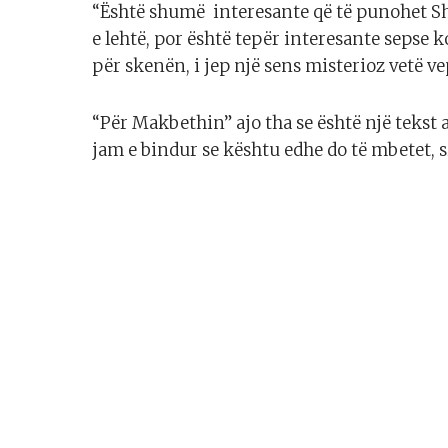
“Është shumë interesante që të punohet Sh
e lehtë, por është tepër interesante sepse
për skenën, i jep një sens misterioz vetë vep
“Për Makbethin” ajo tha se është një tekst akt
jam e bindur se kështu edhe do të mbetet, si