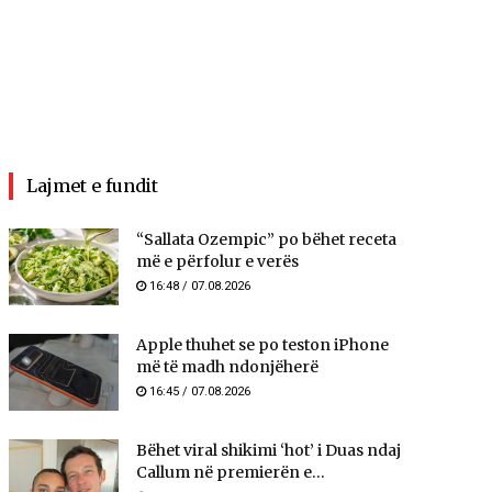
Lajmet e fundit
“Sallata Ozempic” po bëhet receta
më e përfolur e verës
16:48 / 07.08.2026
Apple thuhet se po teston iPhone
më të madh ndonjëherë
16:45 / 07.08.2026
Bëhet viral shikimi ‘hot’ i Duas ndaj
Callum në premierën e...