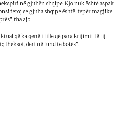
ekspiri në gjuhën shqipe. Kjo nuk është aspak
 konsideroj se gjuha shqipe është tepër magjike
rës”, tha ajo.
ual që ka qenë i tillë që para krijimit të tij,
ç theksoi, deri në fund të botës”.