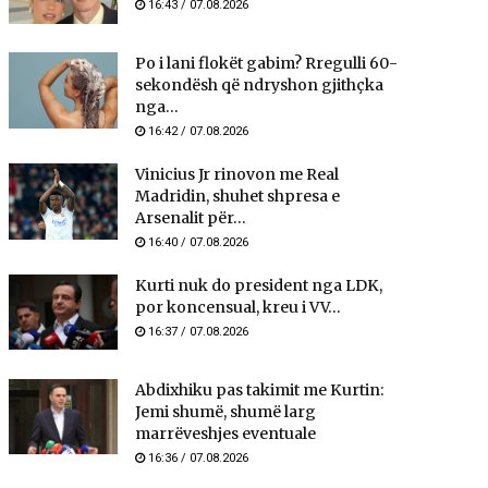
16:43 / 07.08.2026
Po i lani flokët gabim? Rregulli 60-
sekondësh që ndryshon gjithçka
nga...
16:42 / 07.08.2026
Vinicius Jr rinovon me Real
Madridin, shuhet shpresa e
Arsenalit për...
16:40 / 07.08.2026
Kurti nuk do president nga LDK,
por koncensual, kreu i VV...
16:37 / 07.08.2026
Abdixhiku pas takimit me Kurtin:
Jemi shumë, shumë larg
marrëveshjes eventuale
16:36 / 07.08.2026