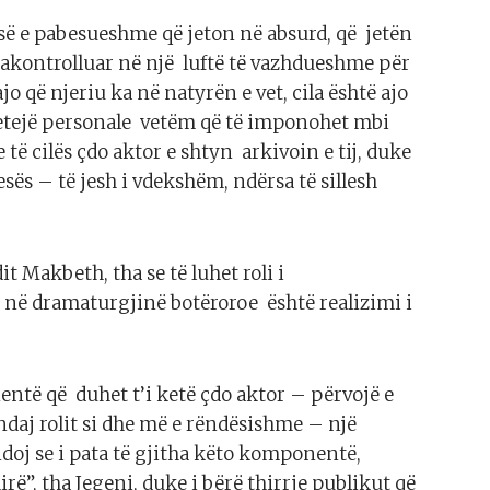
esë e pabesueshme që jeton në absurd, që jetën
pakontrolluar në një luftë të vazhdueshme për
jo që njeriu ka në natyrën e vet, cila është ajo
betejë personale vetëm që të imponohet mbi
 të cilës çdo aktor e shtyn arkivoin e tij, duke
sës – të jesh i vdekshëm, ndërsa të sillesh
it Makbeth, tha se të luhet roli i
 në dramaturgjinë botëroroe është realizimi i
entë që duhet t’i ketë çdo aktor – përvojë e
aj rolit si dhe më e rëndësishme – një
ndoj se i pata të gjitha këto komponentë,
rë”, tha Jegeni, duke i bërë thirrje publikut që