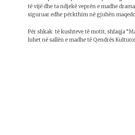
të vijë dhe ta ndjekë veprën e madhe dramat
siguruar edhe përkthim në gjuhën maqedo
Për shkak të kushteve të motit, shfaqja “M
luhet në sallën e madhe të Qendrës Kulturor