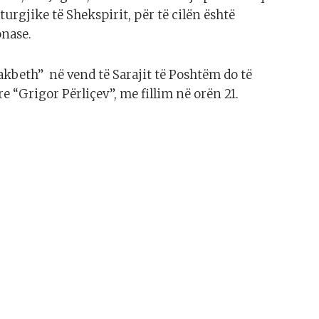
urgjike të Shekspirit, për të cilën është
nase.
akbeth” në vend të Sarajit të Poshtëm do të
e “Grigor Përliçev”, me fillim në orën 21.