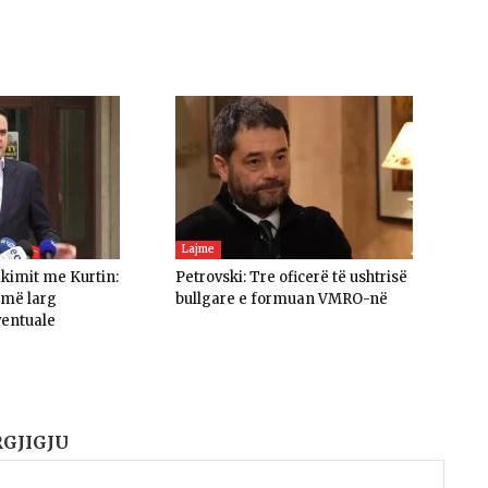
Lajme
akimit me Kurtin:
Petrovski: Tre oficerë të ushtrisë
umë larg
bullgare e formuan VMRO-në
ventuale
RGJIGJU