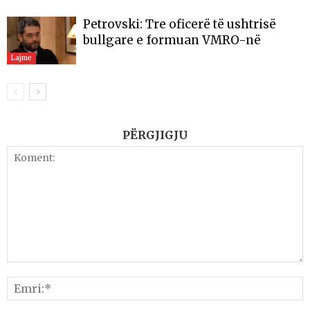
Petrovski: Tre oficerë të ushtrisë
bullgare e formuan VMRO-në
Lajme
PËRGJIGJU