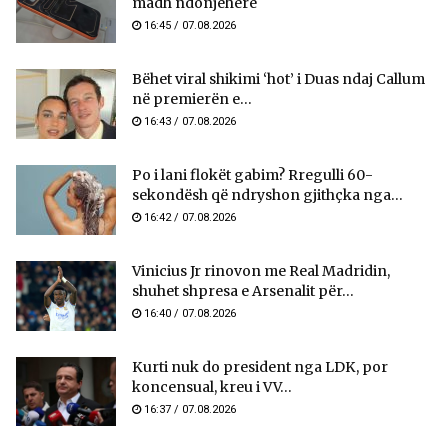
madh ndonjëherë
16:45 / 07.08.2026
Bëhet viral shikimi ‘hot’ i Duas ndaj Callum
në premierën e...
16:43 / 07.08.2026
Po i lani flokët gabim? Rregulli 60-
sekondësh që ndryshon gjithçka nga...
16:42 / 07.08.2026
Vinicius Jr rinovon me Real Madridin,
shuhet shpresa e Arsenalit për...
16:40 / 07.08.2026
Kurti nuk do president nga LDK, por
koncensual, kreu i VV...
16:37 / 07.08.2026