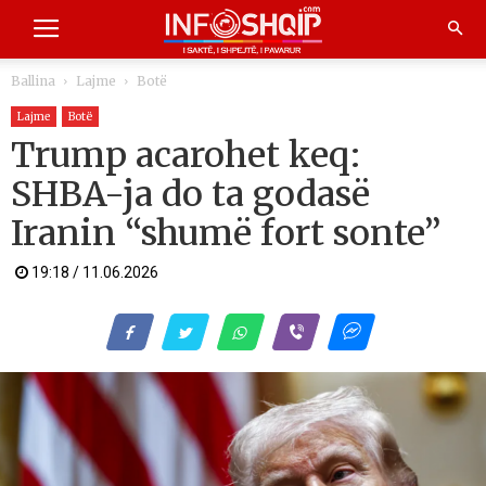
Ballina
Lajme
Botë
Lajme
Botë
Trump acarohet keq:
SHBA-ja do ta godasë
Iranin “shumë fort sonte”
19:18 / 11.06.2026