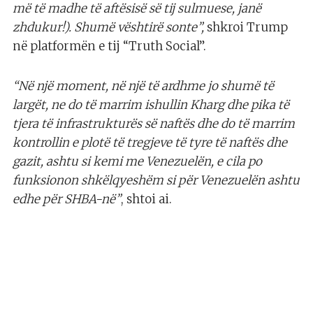
më të madhe të aftësisë së tij sulmuese, janë
zhdukur!). Shumë vështirë sonte”,
shkroi Trump
në platformën e tij “Truth Social”.
“Në një moment, në një të ardhme jo shumë të
largët, ne do të marrim ishullin Kharg dhe pika të
tjera të infrastrukturës së naftës dhe do të marrim
kontrollin e plotë të tregjeve të tyre të naftës dhe
gazit, ashtu si kemi me Venezuelën, e cila po
funksionon shkëlqyeshëm si për Venezuelën ashtu
edhe për SHBA-në”
, shtoi ai.