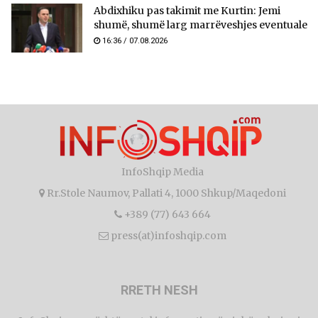
Abdixhiku pas takimit me Kurtin: Jemi
shumë, shumë larg marrëveshjes eventuale
16:36 / 07.08.2026
InfoShqip Media
Rr.Stole Naumov, Pallati 4, 1000 Shkup/Maqedoni
+389 (77) 643 664
press(at)infoshqip.com
RRETH NESH