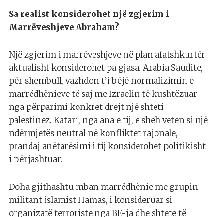
Sa realist konsiderohet një zgjerim i
Marrëveshjeve Abraham?
Një zgjerim i marrëveshjeve në plan afatshkurtër
aktualisht konsiderohet pa gjasa. Arabia Saudite,
për shembull, vazhdon t’i bëjë normalizimin e
marrëdhënieve të saj me Izraelin të kushtëzuar
nga përparimi konkret drejt një shteti
palestinez. Katari, nga ana e tij, e sheh veten si një
ndërmjetës neutral në konfliktet rajonale,
prandaj anëtarësimi i tij konsiderohet politikisht
i përjashtuar.
Doha gjithashtu mban marrëdhënie me grupin
militant islamist Hamas, i konsideruar si
organizatë terroriste nga BE-ja dhe shtete të