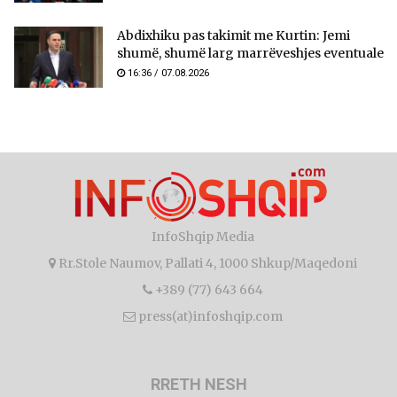
Abdixhiku pas takimit me Kurtin: Jemi
shumë, shumë larg marrëveshjes eventuale
16:36 / 07.08.2026
InfoShqip Media
Rr.Stole Naumov, Pallati 4, 1000 Shkup/Maqedoni
+389 (77) 643 664
press(at)infoshqip.com
RRETH NESH