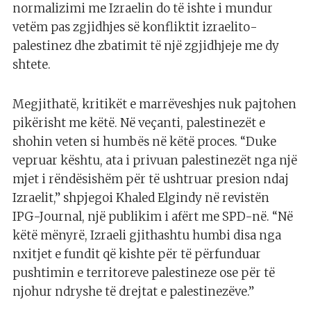
normalizimi me Izraelin do të ishte i mundur
vetëm pas zgjidhjes së konfliktit izraelito-
palestinez dhe zbatimit të një zgjidhjeje me dy
shtete.
Megjithatë, kritikët e marrëveshjes nuk pajtohen
pikërisht me këtë. Në veçanti, palestinezët e
shohin veten si humbës në këtë proces. “Duke
vepruar kështu, ata i privuan palestinezët nga një
mjet i rëndësishëm për të ushtruar presion ndaj
Izraelit,” shpjegoi Khaled Elgindy në revistën
IPG-Journal, një publikim i afërt me SPD-në. “Në
këtë mënyrë, Izraeli gjithashtu humbi disa nga
nxitjet e fundit që kishte për të përfunduar
pushtimin e territoreve palestineze ose për të
njohur ndryshe të drejtat e palestinezëve.”