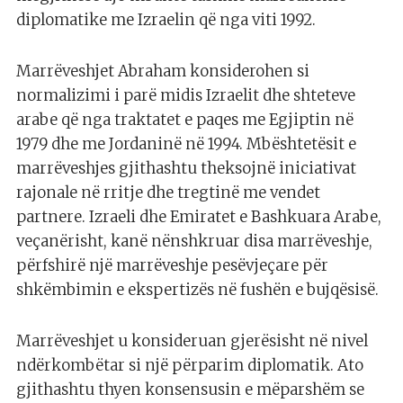
diplomatike me Izraelin që nga viti 1992.
Marrëveshjet Abraham konsiderohen si
normalizimi i parë midis Izraelit dhe shteteve
arabe që nga traktatet e paqes me Egjiptin në
1979 dhe me Jordaninë në 1994. Mbështetësit e
marrëveshjes gjithashtu theksojnë iniciativat
rajonale në rritje dhe tregtinë me vendet
partnere. Izraeli dhe Emiratet e Bashkuara Arabe,
veçanërisht, kanë nënshkruar disa marrëveshje,
përfshirë një marrëveshje pesëvjeçare për
shkëmbimin e ekspertizës në fushën e bujqësisë.
Marrëveshjet u konsideruan gjerësisht në nivel
ndërkombëtar si një përparim diplomatik. Ato
gjithashtu thyen konsensusin e mëparshëm se