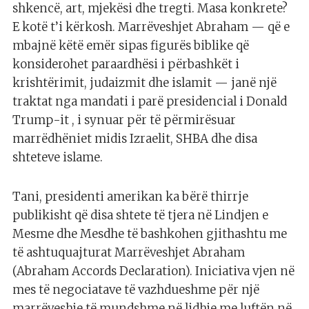
shkencë, art, mjekësi dhe tregti. Masa konkrete?
E kotë t’i kërkosh. Marrëveshjet Abraham — që e
mbajnë këtë emër sipas figurës biblike që
konsiderohet paraardhësi i përbashkët i
krishtërimit, judaizmit dhe islamit — janë një
traktat nga mandati i parë presidencial i Donald
Trump-it , i synuar për të përmirësuar
marrëdhëniet midis Izraelit, SHBA dhe disa
shteteve islame.
Tani, presidenti amerikan ka bërë thirrje
publikisht që disa shtete të tjera në Lindjen e
Mesme dhe Mesdhe të bashkohen gjithashtu me
të ashtuquajturat Marrëveshjet Abraham
(Abraham Accords Declaration). Iniciativa vjen në
mes të negociatave të vazhdueshme për një
marrëveshje të mundshme në lidhje me luftën në