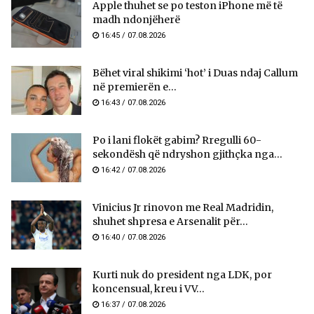
Apple thuhet se po teston iPhone më të
madh ndonjëherë
16:45 / 07.08.2026
Bëhet viral shikimi ‘hot’ i Duas ndaj Callum
në premierën e...
16:43 / 07.08.2026
Po i lani flokët gabim? Rregulli 60-
sekondësh që ndryshon gjithçka nga...
16:42 / 07.08.2026
Vinicius Jr rinovon me Real Madridin,
shuhet shpresa e Arsenalit për...
16:40 / 07.08.2026
Kurti nuk do president nga LDK, por
koncensual, kreu i VV...
16:37 / 07.08.2026