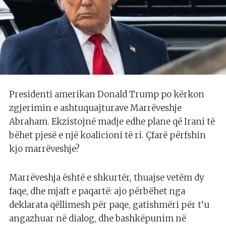
Presidenti amerikan Donald Trump po kërkon
zgjerimin e ashtuquajturave Marrëveshje
Abraham. Ekzistojnë madje edhe plane që Irani të
bëhet pjesë e një koalicioni të ri. Çfarë përfshin
kjo marrëveshje?
Marrëveshja është e shkurtër, thuajse vetëm dy
faqe, dhe mjaft e paqartë: ajo përbëhet nga
deklarata qëllimesh për paqe, gatishmëri për t’u
angazhuar në dialog, dhe bashkëpunim në