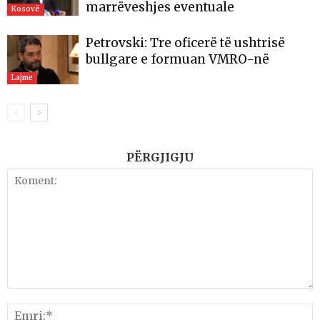
marrëveshjes eventuale
Kosovë
Petrovski: Tre oficerë të ushtrisë
bullgare e formuan VMRO-në
Lajme
PËRGJIGJU