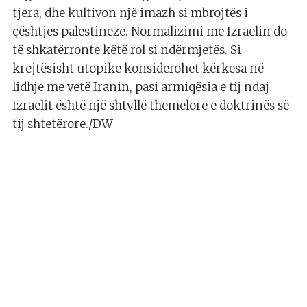
tjera, dhe kultivon një imazh si mbrojtës i
çështjes palestineze. Normalizimi me Izraelin do
të shkatërronte këtë rol si ndërmjetës. Si
krejtësisht utopike konsiderohet kërkesa në
lidhje me vetë Iranin, pasi armiqësia e tij ndaj
Izraelit është një shtyllë themelore e doktrinës së
tij shtetërore./DW