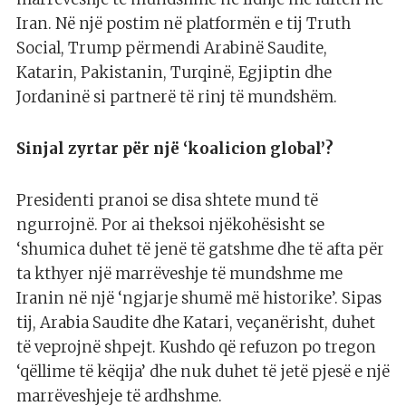
Iran. Në një postim në platformën e tij Truth
Social, Trump përmendi Arabinë Saudite,
Katarin, Pakistanin, Turqinë, Egjiptin dhe
Jordaninë si partnerë të rinj të mundshëm.
Sinjal zyrtar për një ‘koalicion global’?
Presidenti pranoi se disa shtete mund të
ngurrojnë. Por ai theksoi njëkohësisht se
‘shumica duhet të jenë të gatshme dhe të afta për
ta kthyer një marrëveshje të mundshme me
Iranin në një ‘ngjarje shumë më historike’. Sipas
tij, Arabia Saudite dhe Katari, veçanërisht, duhet
të veprojnë shpejt. Kushdo që refuzon po tregon
‘qëllime të këqija’ dhe nuk duhet të jetë pjesë e një
marrëveshjeje të ardhshme.