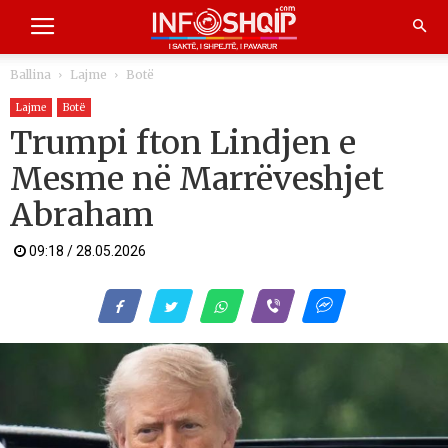
Ballina
Lajme
Botë
Lajme
Botë
Trumpi fton Lindjen e
Mesme në Marrëveshjet
Abraham
09:18 / 28.05.2026