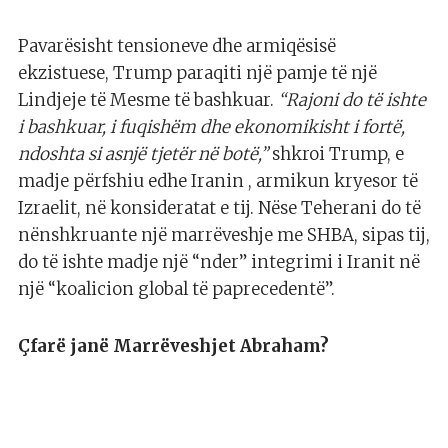
Pavarësisht tensioneve dhe armiqësisë
ekzistuese, Trump paraqiti një pamje të një
Lindjeje të Mesme të bashkuar.
“Rajoni do të ishte
i bashkuar, i fuqishëm dhe ekonomikisht i fortë,
ndoshta si asnjë tjetër në botë,”
shkroi Trump, e
madje përfshiu edhe Iranin , armikun kryesor të
Izraelit, në konsideratat e tij. Nëse Teherani do të
nënshkruante një marrëveshje me SHBA, sipas tij,
do të ishte madje një “nder” integrimi i Iranit në
një “koalicion global të paprecedentë”.
Çfarë janë Marrëveshjet Abraham?