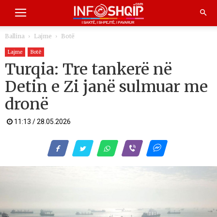
Ballina
Lajme
Botë
Lajme
Botë
Turqia: Tre tankerë në
Detin e Zi janë sulmuar me
dronë
11:13 / 28.05.2026