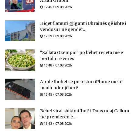
Artan Grubin
17:45 / 09.08.2026
Hiqet flamuri gjigant i Ukrainës që ishte i
vendosur në qendër...
17:39 / 09.08.2026
“Sallata Ozempic” po bëhet receta më e
përfolur e verës
16:48 / 07.08.2026
Apple thuhet se po teston iPhone më të
madh ndonjëherë
16:45 / 07.08.2026
Bëhet viral shikimi ‘hot’ i Duas ndaj Callum
në premierën e...
16:43 / 07.08.2026