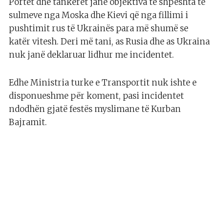
Portet dhe tankerët janë objektiva të shpeshta të
sulmeve nga Moska dhe Kievi që nga fillimi i
pushtimit rus të Ukrainës para më shumë se
katër vitesh. Deri më tani, as Rusia dhe as Ukraina
nuk janë deklaruar lidhur me incidentet.
Edhe Ministria turke e Transportit nuk ishte e
disponueshme për koment, pasi incidentet
ndodhën gjatë festës myslimane të Kurban
Bajramit.