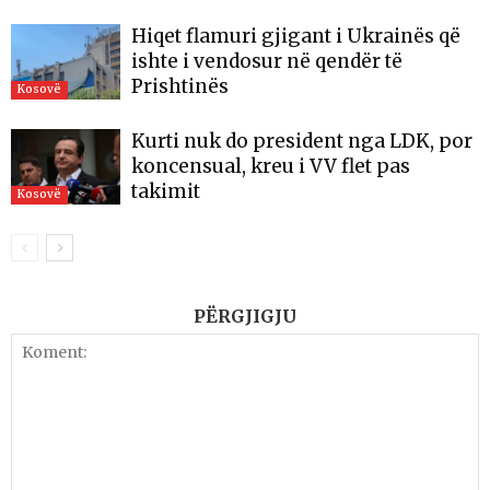
Hiqet flamuri gjigant i Ukrainës që
ishte i vendosur në qendër të
Prishtinës
Kosovë
Kurti nuk do president nga LDK, por
koncensual, kreu i VV flet pas
takimit
Kosovë
PËRGJIGJU