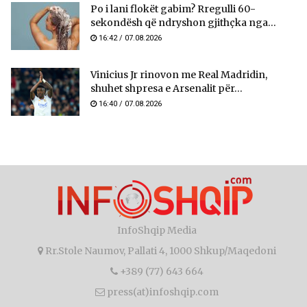
Po i lani flokët gabim? Rregulli 60-
sekondësh që ndryshon gjithçka nga...
16:42 / 07.08.2026
Vinicius Jr rinovon me Real Madridin,
shuhet shpresa e Arsenalit për...
16:40 / 07.08.2026
InfoShqip Media
Rr.Stole Naumov, Pallati 4, 1000 Shkup/Maqedoni
+389 (77) 643 664
press(at)infoshqip.com