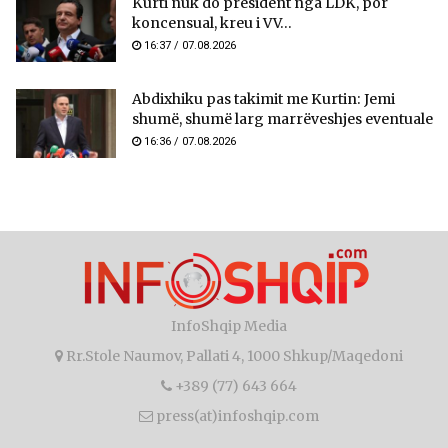
Kurti nuk do president nga LDK, por
koncensual, kreu i VV...
16:37 / 07.08.2026
Abdixhiku pas takimit me Kurtin: Jemi
shumë, shumë larg marrëveshjes eventuale
16:36 / 07.08.2026
InfoShqip Media
Rr.Stole Naumov, Pallati 4, 1000 Shkup/Maqedoni
+389 (77) 643 664
press(at)infoshqip.com