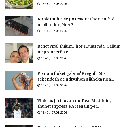
16:48 / 07.08.2026
Apple thuhet se po teston iPhone më të
madh ndonjëherë
16:45 / 07.08.2026
Bëhet viral shikimi ‘hot’ i Duas ndaj Callum
në premierën e...
16:43 / 07.08.2026
Po i lani flokët gabim? Rregulli 60-
sekondësh që ndryshon gjithçka nga...
16:42 / 07.08.2026
Vinicius Jr rinovon me Real Madridin,
shuhet shpresa e Arsenalit për...
16:40 / 07.08.2026