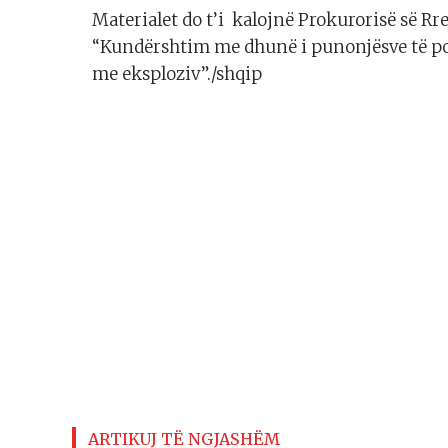
Materialet do t’i kalojnë Prokurorisë së Rr
“Kundërshtim me dhunë i punonjësve të pol
me eksploziv”./shqip
ARTIKUJ TË NGJASHËM