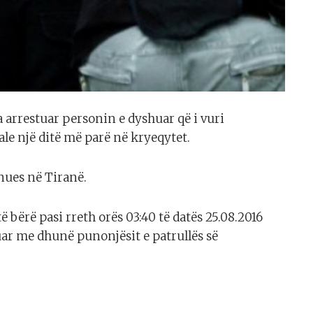
 arrestuar personin e dyshuar që i vuri
le një ditë më parë në kryeqytet.
nues në Tiranë.
të bërë pasi rreth orës 03:40 të datës 25.08.2016
r me dhunë punonjësit e patrullës së