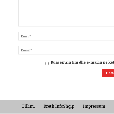
Ruaj emrin tim dhe e-mailin në kë
Fillimi
Rreth InfoShqip
Impressum