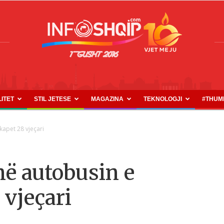
LITET
STIL JETESE
MAGAZINA
TEKNOLOGJI
#THUM
INFOSHQIP.COM
kapet 28 vjeçari
në autobusin e
 vjeçari