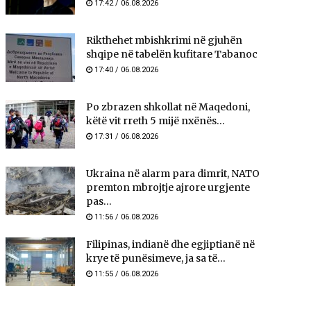
17:42 / 06.08.2026
Rikthehet mbishkrimi në gjuhën
shqipe në tabelën kufitare Tabanoc
17:40 / 06.08.2026
Po zbrazen shkollat në Maqedoni,
këtë vit rreth 5 mijë nxënës...
17:31 / 06.08.2026
Ukraina në alarm para dimrit, NATO
premton mbrojtje ajrore urgjente
pas...
11:56 / 06.08.2026
Filipinas, indianë dhe egjiptianë në
krye të punësimeve, ja sa të...
11:55 / 06.08.2026