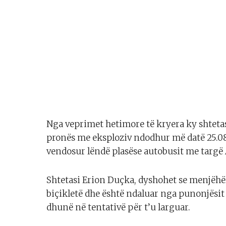
Nga veprimet hetimore të kryera ky shtetas 
pronës me eksploziv ndodhur më datë 25.08
vendosur lëndë plasëse autobusit me targë 
Shtetasi Erion Duçka, dyshohet se menjëhër
biçikletë dhe është ndaluar nga punonjësit 
dhunë në tentativë për t’u larguar.