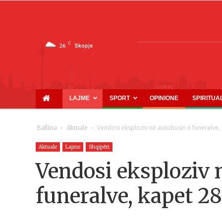
C
26
Skopje
LAJME
SPORT
OPINIONE
SPIRITUA
Vendosi eksploziv në autobusin e funeralve, 
Ballina
Aktuale
Aktuale
Lajme
Shqipëri
Vendosi eksploziv 
funeralve, kapet 28