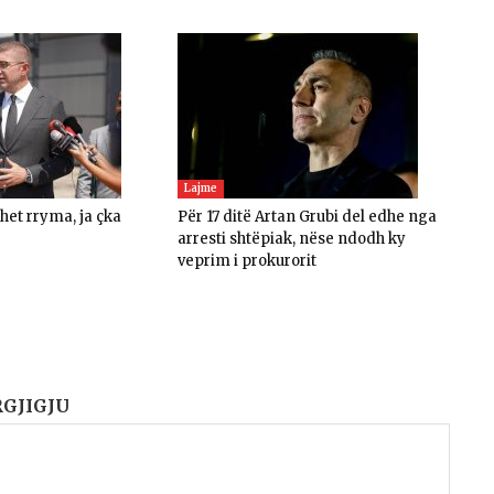
Lajme
ohet rryma, ja çka
Për 17 ditë Artan Grubi del edhe nga
arresti shtëpiak, nëse ndodh ky
veprim i prokurorit
RGJIGJU