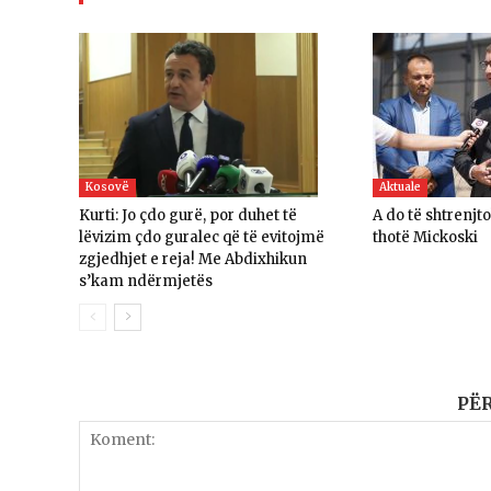
Kosovë
Aktuale
Kurti: Jo çdo gurë, por duhet të
A do të shtrenjt
lëvizim çdo guralec që të evitojmë
thotë Mickoski
zgjedhjet e reja! Me Abdixhikun
s’kam ndërmjetës
PË