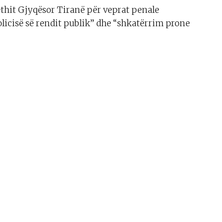
ethit Gjyqësor Tiranë për veprat penale
icisë së rendit publik” dhe “shkatërrim prone