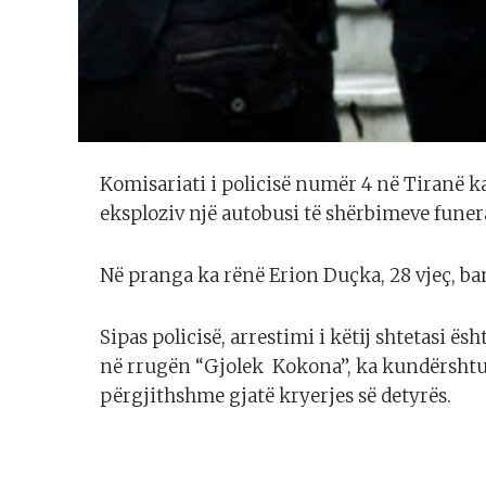
Komisariati i policisë numër 4 në Tiranë ka
eksploziv një autobusi të shërbimeve funera
Në pranga ka rënë Erion Duçka, 28 vjeç, ba
Sipas policisë, arrestimi i këtij shtetasi ësh
në rrugën “Gjolek Kokona”, ka kundërshtua
përgjithshme gjatë kryerjes së detyrës.