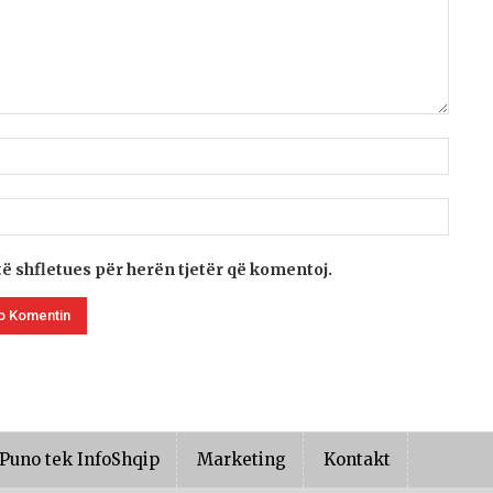
të shfletues për herën tjetër që komentoj.
Puno tek InfoShqip
Marketing
Kontakt