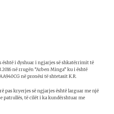
është i dyshuar i ngjarjes së shkatërrimit të
.2016 në rrugën “Arben Minga” ku i është
AA940CG në pronësi të shtetasit K.R.
ë pas kryerjes së ngjarjes është larguar me një
e patrullës, të cilët i ka kundërshtuar me