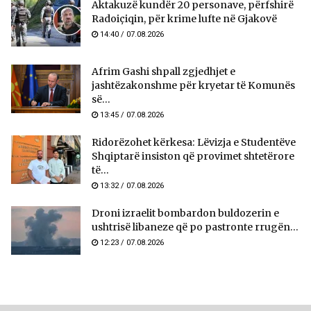
Aktakuzë kundër 20 personave, përfshirë
Radoiçiqin, për krime lufte në Gjakovë
14:40 / 07.08.2026
Afrim Gashi shpall zgjedhjet e
jashtëzakonshme për kryetar të Komunës
së...
13:45 / 07.08.2026
Ridorëzohet kërkesa: Lëvizja e Studentëve
Shqiptarë insiston që provimet shtetërore
të...
13:32 / 07.08.2026
Droni izraelit bombardon buldozerin e
ushtrisë libaneze që po pastronte rrugën...
12:23 / 07.08.2026