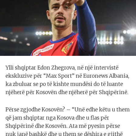
Ylli shqiptar Edon Zhegrova, në një intervistë
ekskluzive për “Max Sport” në Euronews Albania,
ka zbuluar se po të kishte mundësi do të luante
njëherë për Kosovën dhe njëherë për Shqipërinë.
Përse zgjodhe Kosovën? – “Unë edhe këtu u them
që jam shqiptar nga Kosova dhe u flas për
Shqipërinë dhe Kosovën. Ata më pyesin përse
nuk janë bashkë dhe u them se dëshira e gjithë