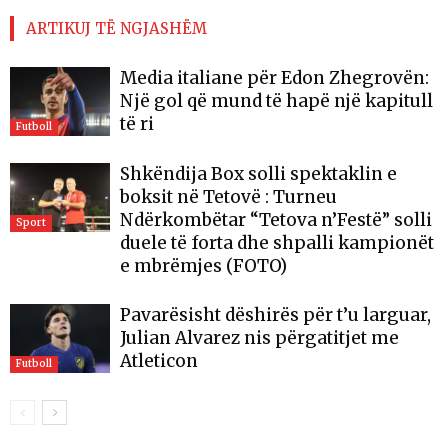
ARTIKUJ TË NGJASHËM
Media italiane për Edon Zhegrovën:
Një gol që mund të hapë një kapitull
të ri
Futboll
Shkëndija Box solli spektaklin e
boksit në Tetovë : Turneu
Ndërkombëtar “Tetova n’Festë” solli
Sport
duele të forta dhe shpalli kampionët
e mbrëmjes (FOTO)
Pavarësisht dëshirës për t’u larguar,
Julian Alvarez nis përgatitjet me
Atleticon
Futboll