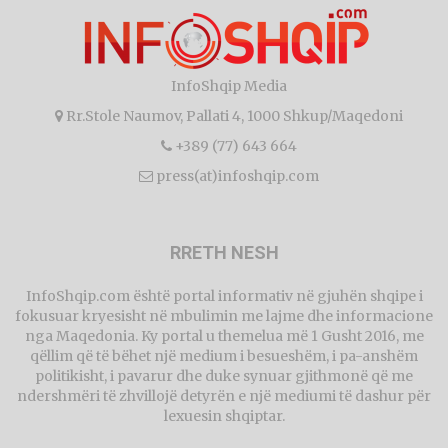
InfoShqip Media
Rr.Stole Naumov, Pallati 4, 1000 Shkup/Maqedoni
+389 (77) 643 664
press(at)infoshqip.com
RRETH NESH
InfoShqip.com është portal informativ në gjuhën shqipe i
fokusuar kryesisht në mbulimin me lajme dhe informacione
nga Maqedonia. Ky portal u themelua më 1 Gusht 2016, me
qëllim që të bëhet një medium i besueshëm, i pa-anshëm
politikisht, i pavarur dhe duke synuar gjithmonë që me
ndershmëri të zhvillojë detyrën e një mediumi të dashur për
lexuesin shqiptar.