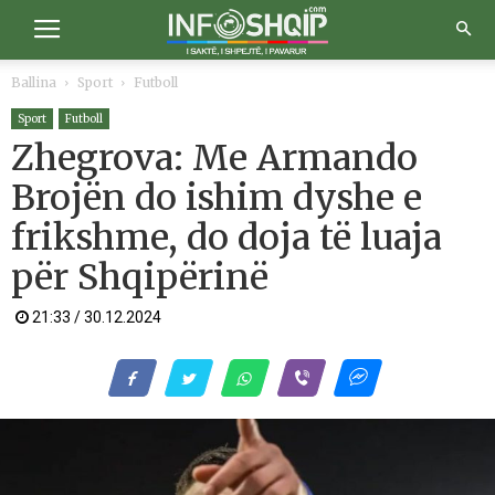
Ballina
Sport
Futboll
Sport
Futboll
Zhegrova: Me Armando
Brojën do ishim dyshe e
frikshme, do doja të luaja
për Shqipërinë
21:33 / 30.12.2024