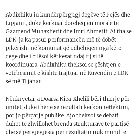
Abdixhiku iu kundërpërgjigj degëve të Pejës dhe
Lipjanit, duke kërkuar dorëheqjen morale të
Gazmend Muhaxherit dhe Imri Ahmetit. Ai tha se
LDK-ja ka pasur performancën më të dobët
pikërisht në komunat që udhëhiqen nga këto
degë dhe i cilësoi kërkesat ndaj tij si të
koordinuara. Abdixhiku theksoi se çështjen e
votëbesimit e kishte trajtuar në Kuvendin e LDK-
së më 31 janar.
Nënkryetarja Doarsa Kica-Xhelili bëri thirrje për
unitet, duke thënë se rezultati kërkon reflektim,
por jo përçarje publike. Ajo theksoi se debati
duhet të zhvillohet brenda strukturave të partisë
dhe se përgjegjësia për rezultatin nuk mund të