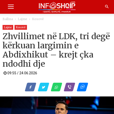
Ballina
Lajme
Kosovë
Lajme
Kosovë
Zhvillimet në LDK, tri degë
kërkuan largimin e
Abdixhikut – krejt çka
ndodhi dje
09:55 / 24.06.2026