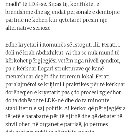
madh” të LDK-së. Sipas tij, konfliktet e
brendshme dhe agjendat personale e dëmtojnë
partinë në kohën kur qytetarët presin një
alternativë serioze.
Edhe kryetari i Komunës së Istogut, Ilir Ferati, i
doli në krah Abdixhikut. Ai tha se nuk mund të
kërkohet përgjegjësi vetëm nga niveli qendror,
pa u kërkuar llogari strukturave që kanë
menaxhuar degët dhe terrenin lokal. Ferati
paralajmëroi se krijimi i praktikës për të kërkuar
dorëheqjen e kryetarit pas çdo procesi zgjedhor
do ta dobësonte LDK-në dhe do ta minonte
stabilitetin e saj politik. Ai kërkoi që përgjegjësia
të jetë e barabartë për të gjithë dhe që debatet të
zhvillohen në organet e partisë, jo përmes