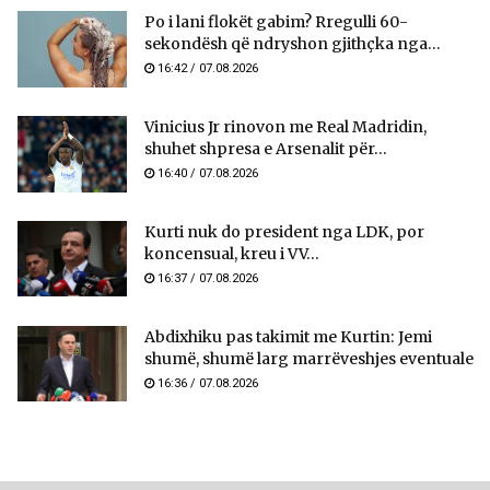
Po i lani flokët gabim? Rregulli 60-
sekondësh që ndryshon gjithçka nga...
16:42 / 07.08.2026
Vinicius Jr rinovon me Real Madridin,
shuhet shpresa e Arsenalit për...
16:40 / 07.08.2026
Kurti nuk do president nga LDK, por
koncensual, kreu i VV...
16:37 / 07.08.2026
Abdixhiku pas takimit me Kurtin: Jemi
shumë, shumë larg marrëveshjes eventuale
16:36 / 07.08.2026