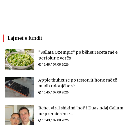
Lajmet e fundit
“Sallata Ozempic” po bëhet receta më e
përfolur e verës
16:48 / 07.08.2026
Apple thuhet se po teston iPhone më të
madh ndonjëherë
16:45 / 07.08.2026
Bëhet viral shikimi ‘hot’ i Duas ndaj Callum
në premierën e...
16:43 / 07.08.2026