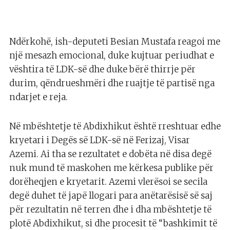
Ndërkohë, ish-deputeti Besian Mustafa reagoi me
një mesazh emocional, duke kujtuar periudhat e
vështira të LDK-së dhe duke bërë thirrje për
durim, qëndrueshmëri dhe ruajtje të partisë nga
ndarjet e reja.
Në mbështetje të Abdixhikut është rreshtuar edhe
kryetari i Degës së LDK-së në Ferizaj, Visar
Azemi. Ai tha se rezultatet e dobëta në disa degë
nuk mund të maskohen me kërkesa publike për
dorëheqjen e kryetarit. Azemi vlerësoi se secila
degë duhet të japë llogari para anëtarësisë së saj
për rezultatin në terren dhe i dha mbështetje të
plotë Abdixhikut, si dhe procesit të “bashkimit të