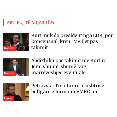
ARTIKUJ TË NGJASHËM
Kurti nuk do president nga LDK, por
koncensual, kreu i VV flet pas
takimit
Kosovë
Abdixhiku pas takimit me Kurtin:
Jemi shumë, shumë larg
marrëveshjes eventuale
Kosovë
Petrovski: Tre oficerë të ushtrisë
bullgare e formuan VMRO-në
Lajme