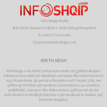
InfoShqip Media
Rr.Stole Naumov, Pallati 4, 1000 Shkup/Maqedoni
+389 (77) 643 664
press(at)infoshqip.com
RRETH NESH
InfoShqip.com është portal informativ në gjuhën shqipe i
fokusuar kryesisht në mbulimin me lajme dhe informacione
nga Maqedonia. Ky portal u themelua më 1 Gusht 2016, me
qëllim që të bëhet një medium i besueshëm, i pa-anshëm
politikisht, i pavarur dhe duke synuar gjithmonë që me
ndershmëri të zhvillojë detyrën e një mediumi të dashur për
lexuesin shqiptar.