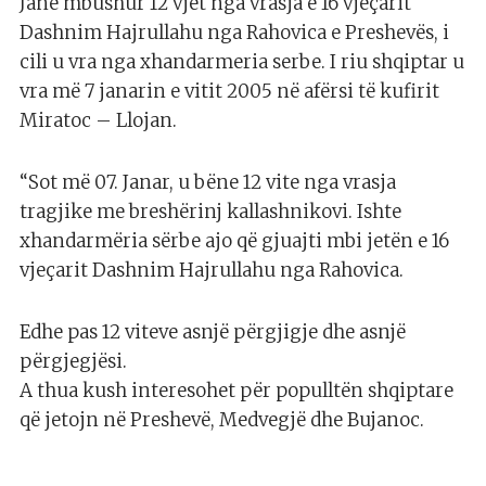
Janë mbushur 12 vjet nga vrasja e 16 vjeçarit
Dashnim Hajrullahu nga Rahovica e Preshevës, i
cili u vra nga xhandarmeria serbe. I riu shqiptar u
vra më 7 janarin e vitit 2005 në afërsi të kufirit
Miratoc – Llojan.
“Sot më 07. Janar, u bëne 12 vite nga vrasja
tragjike me breshërinj kallashnikovi. Ishte
xhandarmëria sërbe ajo që gjuajti mbi jetën e 16
vjeçarit Dashnim Hajrullahu nga Rahovica.
Edhe pas 12 viteve asnjë përgjigje dhe asnjë
përgjegjësi.
A thua kush interesohet për populltën shqiptare
që jetojn në Preshevë, Medvegjë dhe Bujanoc.