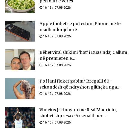
përfolur e verës
16:48 / 07.08.2026
Apple thuhet se po teston iPhone më të
madh ndonjëherë
16:45 / 07.08.2026
Bëhet viral shikimi ‘hot’ i Duas ndaj Callum
në premierën e...
16:43 / 07.08.2026
Po i lani flokët gabim? Rregulli 60-
sekondësh që ndryshon gjithçka nga...
16:42 / 07.08.2026
Vinicius Jr rinovon me Real Madridin,
shuhet shpresa e Arsenalit për...
16:40 / 07.08.2026