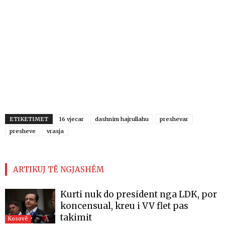
ETIKETIMET
16 vjecar
dashnim hajrullahu
preshevar
presheve
vrasja
ARTIKUJ TË NGJASHËM
Kurti nuk do president nga LDK, por
koncensual, kreu i VV flet pas
takimit
Kosovë