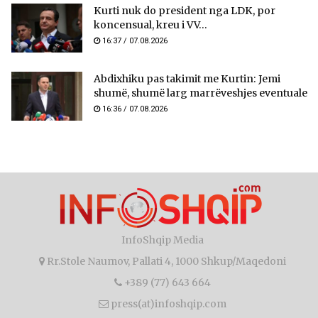
Kurti nuk do president nga LDK, por
koncensual, kreu i VV...
16:37 / 07.08.2026
Abdixhiku pas takimit me Kurtin: Jemi
shumë, shumë larg marrëveshjes eventuale
16:36 / 07.08.2026
InfoShqip Media
Rr.Stole Naumov, Pallati 4, 1000 Shkup/Maqedoni
+389 (77) 643 664
press(at)infoshqip.com