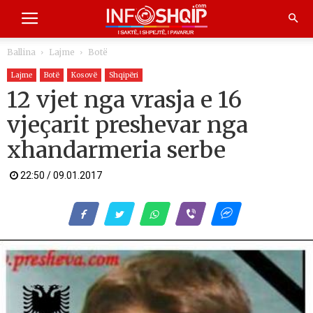
Ballina
Lajme
Botë
Lajme
Botë
Kosovë
Shqipëri
12 vjet nga vrasja e 16
vjeçarit preshevar nga
xhandarmeria serbe
22:50 / 09.01.2017