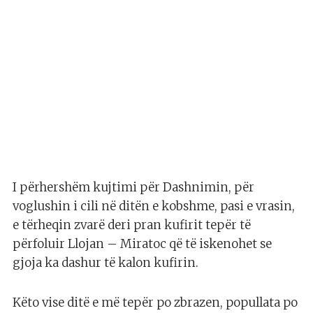
I përhershëm kujtimi për Dashnimin, për
voglushin i cili në ditën e kobshme, pasi e vrasin,
e tërheqin zvarë deri pran kufirit tepër të
përfoluir Llojan – Miratoc që të iskenohet se
gjoja ka dashur të kalon kufirin.
Këto vise ditë e më tepër po zbrazen, popullata po