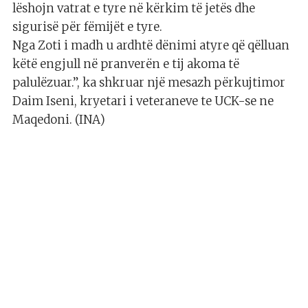
lëshojn vatrat e tyre në kërkim të jetës dhe
sigurisë për fëmijët e tyre.
Nga Zoti i madh u ardhtë dënimi atyre që qëlluan
këtë engjull në pranverën e tij akoma të
palulëzuar.”, ka shkruar një mesazh përkujtimor
Daim Iseni, kryetari i veteraneve te UCK-se ne
Maqedoni. (INA)