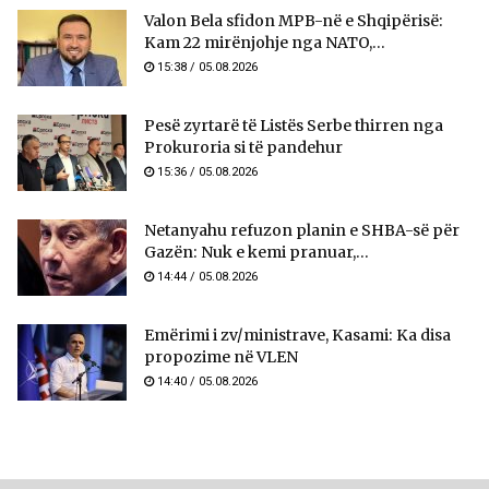
Valon Bela sfidon MPB-në e Shqipërisë:
Kam 22 mirënjohje nga NATO,...
15:38 / 05.08.2026
Pesë zyrtarë të Listës Serbe thirren nga
Prokuroria si të pandehur
15:36 / 05.08.2026
Netanyahu refuzon planin e SHBA-së për
Gazën: Nuk e kemi pranuar,...
14:44 / 05.08.2026
Emërimi i zv/ministrave, Kasami: Ka disa
propozime në VLEN
14:40 / 05.08.2026