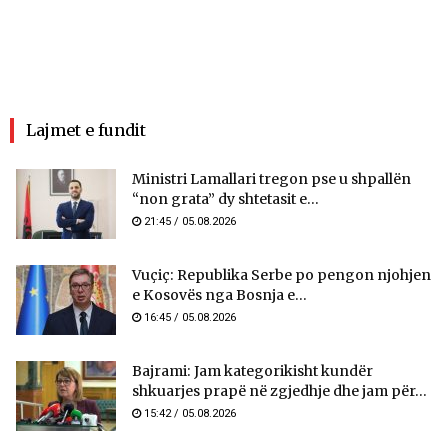
Lajmet e fundit
Ministri Lamallari tregon pse u shpallën
“non grata” dy shtetasit e...
21:45 / 05.08.2026
Vuçiç: Republika Serbe po pengon njohjen
e Kosovës nga Bosnja e...
16:45 / 05.08.2026
Bajrami: Jam kategorikisht kundër
shkuarjes prapë në zgjedhje dhe jam për...
15:42 / 05.08.2026