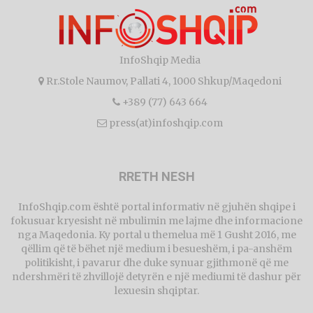
InfoShqip Media
Rr.Stole Naumov, Pallati 4, 1000 Shkup/Maqedoni
+389 (77) 643 664
press(at)infoshqip.com
RRETH NESH
InfoShqip.com është portal informativ në gjuhën shqipe i
fokusuar kryesisht në mbulimin me lajme dhe informacione
nga Maqedonia. Ky portal u themelua më 1 Gusht 2016, me
qëllim që të bëhet një medium i besueshëm, i pa-anshëm
politikisht, i pavarur dhe duke synuar gjithmonë që me
ndershmëri të zhvillojë detyrën e një mediumi të dashur për
lexuesin shqiptar.