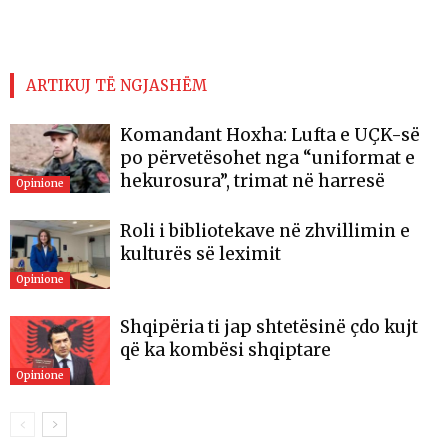
ARTIKUJ TË NGJASHËM
Komandant Hoxha: Lufta e UÇK-së
po përvetësohet nga “uniformat e
hekurosura”, trimat në harresë
Opinione
Roli i bibliotekave në zhvillimin e
kulturës së leximit
Opinione
Shqipëria ti jap shtetësinë çdo kujt
që ka kombësi shqiptare
Opinione