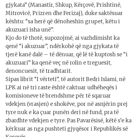
gjykata” (Manastir, Shkup, Kërçovë, Prishtinë,
Mitrovicë, Prizren dhe Ferizaj), duke saktësuar
kështu: “sa herë që dënoheshin grupet, këtu i
akuzuari isha unë”.
Kjo do të thotë, supozojmë, ai vazhdimisht ka
qenë “i akuzuar”, ndërkohë që nga gjykata të
tjerë kanë dalë – të dënuar, që lë të kuptosh se “i
akuzuari” ka qenë veç në rolin e treguesit,
denoncuesit, të tradhtarit.
Sipas librit “I vërteti”, të autorit Bedri Islami, në
LPK ai në tri raste është caktuar udhëheqës i
komisioneve të brendshme për të sqaruar
vdekjen (vrasjen) e shokëve, por në asnjërin prej
tyre nuk e ka çuar punën deri në fund, pra të
zbardhte vdekjen e tyre. Pas Pavarësisë, këtë s’e ka
kërkuar as nga pushteti gjyqësor i Republikës së