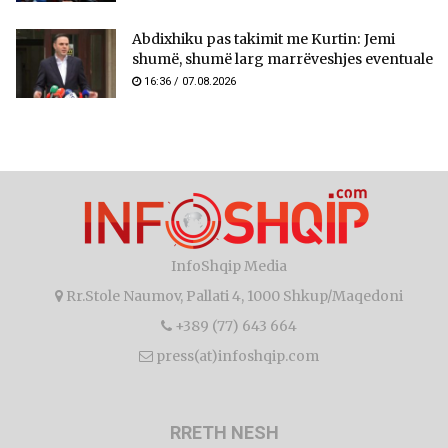
Abdixhiku pas takimit me Kurtin: Jemi
shumë, shumë larg marrëveshjes eventuale
16:36 / 07.08.2026
InfoShqip Media
Rr.Stole Naumov, Pallati 4, 1000 Shkup/Maqedoni
+389 (77) 643 664
press(at)infoshqip.com
RRETH NESH