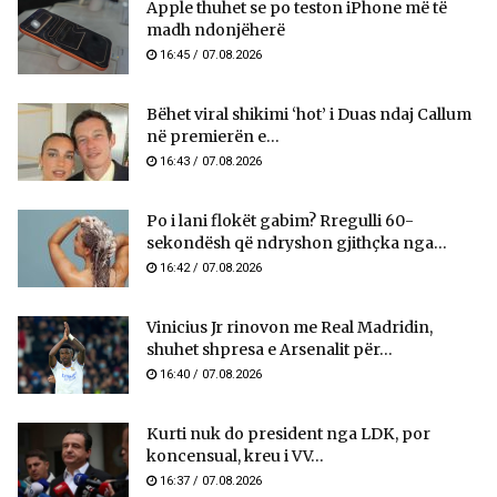
Apple thuhet se po teston iPhone më të
madh ndonjëherë
16:45 / 07.08.2026
Bëhet viral shikimi ‘hot’ i Duas ndaj Callum
në premierën e...
16:43 / 07.08.2026
Po i lani flokët gabim? Rregulli 60-
sekondësh që ndryshon gjithçka nga...
16:42 / 07.08.2026
Vinicius Jr rinovon me Real Madridin,
shuhet shpresa e Arsenalit për...
16:40 / 07.08.2026
Kurti nuk do president nga LDK, por
koncensual, kreu i VV...
16:37 / 07.08.2026