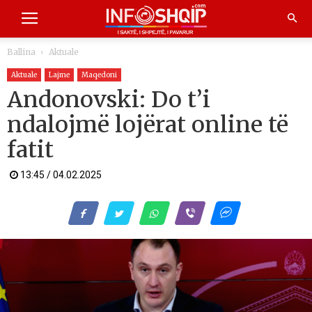
Ballina
Aktuale
Aktuale
Lajme
Maqedoni
Andonovski: Do t’i
ndalojmë lojërat online të
fatit
13:45 / 04.02.2025