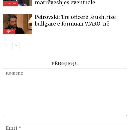
marrëveshjes eventuale
Kosovë
Petrovski: Tre oficerë të ushtrisë
bullgare e formuan VMRO-në
Lajme
PËRGJIGJU