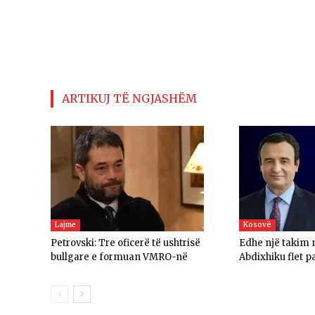
ARTIKUJ TË NGJASHËM
Lajme
Kosovë
Petrovski: Tre oficerë të ushtrisë
Edhe një takim
bullgare e formuan VMRO-në
Abdixhiku flet p