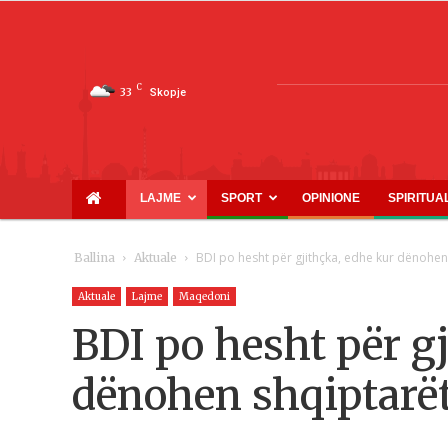
C
33
Skopje
LAJME
SPORT
OPINIONE
SPIRITUA
BDI po hesht për gjithçka, edhe kur dënohen
Ballina
Aktuale
Aktuale
Lajme
Maqedoni
BDI po hesht për g
dënohen shqiptarë