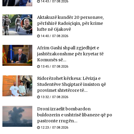
14:43 / 07.08.2026
Aktakuzë kundër 20 personave,
përfshirë Radoiçiqin, për krime
lufte në Gjakovë
14:40 / 07.08.2026
Afrim Gashi shpall zgjedhjet e
jashtëzakonshme për kryetar të
Komunës së...
13:45 / 07.08.2026
Ridorëzohet kërkesa: Lëvizja e
Studentëve Shqiptarë insiston që
provimet shtetërore të...
13:32 / 07.08.2026
Droni izraelit bombardon
buldozerin e ushtrisë libaneze që po
pastronte rrugën...
12:23 / 07.08.2026