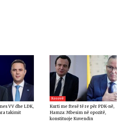
Kosovë
 mes VV dhe LDK,
Kurti me ftesë të re për PDK-në,
ara takimit
Hamza: Mbesim në opozitë,
konstituoje Kuvendin