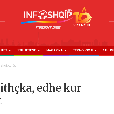
LITET
STIL JETESE
MAGAZINA
TEKNOLOGJI
#THUM
INFOSHQIP.COM
 shqiptarët
jithçka, edhe kur
t