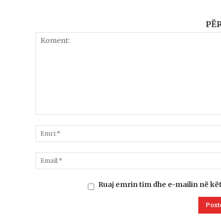
PË
Ruaj emrin tim dhe e-mailin në kë