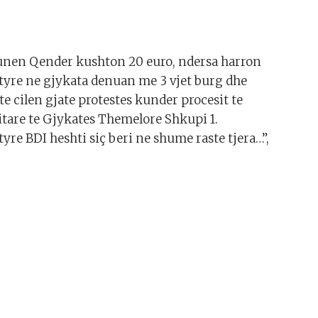
munen Qender kushton 20 euro, ndersa harron
e tyre ne gjykata denuan me 3 vjet burg dhe
e cilen gjate protestes kunder procesit te
are te Gjykates Themelore Shkupi 1.
tyre BDI heshti siç beri ne shume raste tjera…”,