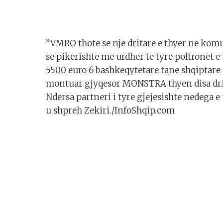
”VMRO thote se nje dritare e thyer ne ko
se pikerishte me urdher te tyre poltronet 
5500 euro 6 bashkeqytetare tane shqiptare t
montuar gjyqesor MONSTRA thyen disa drit
Ndersa partneri i tyre gjejesishte nedega e 
u shpreh Zekiri./InfoShqip.com