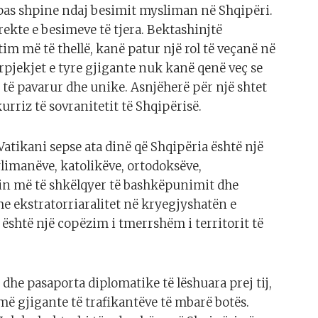
 pas shpine ndaj besimit mysliman në Shqipëri.
rekte e besimeve të tjera. Bektashinjtë
im më të thellë, kanë patur një rol të veçanë në
rpjekjet e tyre gjigante nuk kanë qenë veç se
i të pavarur dhe unike. Asnjëherë për një shtet
urriz të sovranitetit të Shqipërisë.
atikani sepse ata dinë që Shqipëria është një
ylimanëve, katolikëve, ortodoksëve,
in më të shkëlqyer të bashkëpunimit dhe
 me ekstratorriaralitet në kryegjyshatën e
është një copëzim i tmerrshëm i territorit të
 dhe pasaporta diplomatike të lëshuara prej tij,
ën më gjigante të trafikantëve të mbarë botës.