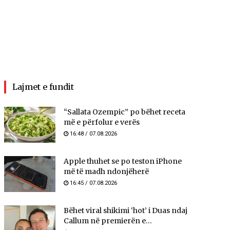
Lajmet e fundit
“Sallata Ozempic” po bëhet receta
më e përfolur e verës
16:48 / 07.08.2026
Apple thuhet se po teston iPhone
më të madh ndonjëherë
16:45 / 07.08.2026
Bëhet viral shikimi ‘hot’ i Duas ndaj
Callum në premierën e...