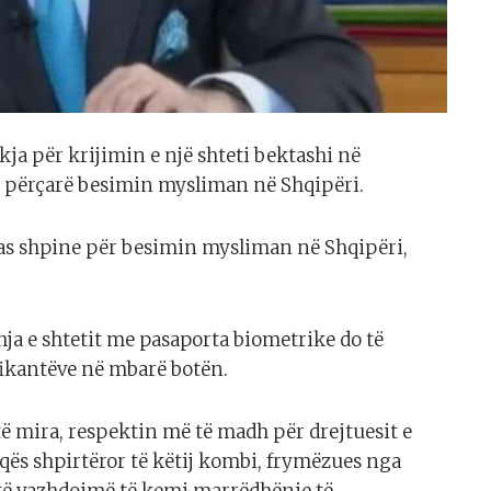
ja për krijimin e një shteti bektashi në
ë përçarë besimin mysliman në Shqipëri.
 pas shpine për besimin mysliman në Shqipëri,
hja e shtetit me pasaporta biometrike do të
afikantëve në mbarë botën.
ë mira, respektin më të madh për drejtuesit e
eqës shpirtëror të këtij kombi, frymëzues nga
 të vazhdojmë të kemi marrëdhënie të