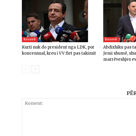
Kosovë
Kosovë
Kurti nuk do president nga LDK, por
Abdixhiku pas t
koncensual, kreu i VV flet pas takimit
Jemi shumë, sh
marrëveshjes e
PË