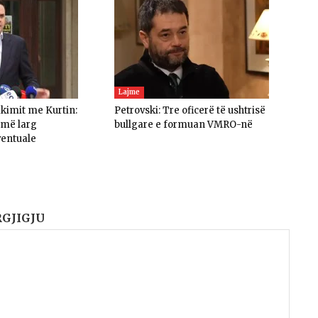
Lajme
akimit me Kurtin:
Petrovski: Tre oficerë të ushtrisë
umë larg
bullgare e formuan VMRO-në
ventuale
RGJIGJU