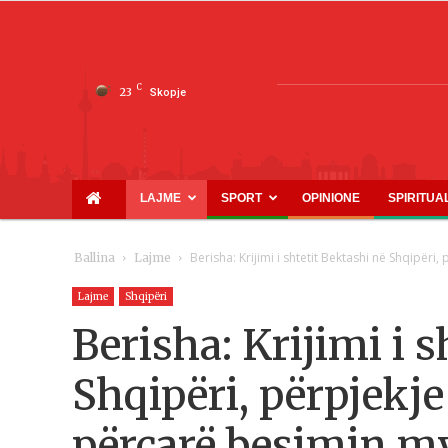
C
23
Skopje
LAJME
SPORT
OPINIONE
SPIRITUA
Berisha: Krijimi i shtetit Bektashi në Shqipëri
Ballina
Lajme
Lajme
Shqipëri
Berisha: Krijimi i s
Shqipëri, përpjekje
përçarë besimin m