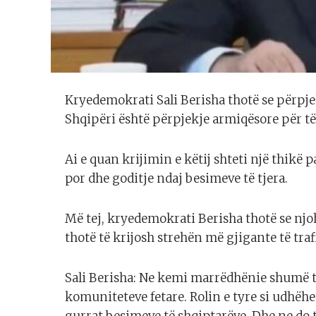
Kryedemokrati Sali Berisha thotë se përpjek
Shqipëri është përpjekje armiqësore për t
Ai e quan krijimin e këtij shteti një thikë
por dhe goditje ndaj besimeve të tjera.
Më tej, kryedemokrati Berisha thotë se njo
thotë të krijosh strehën më gjigante të tr
Sali Berisha: Ne kemi marrëdhënie shumë t
komuniteteve fetare. Rolin e tyre si udhëh
gurrat besimeve të shqiptarëve. Dhe ne do