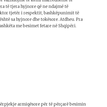
era të tjera hyjnore që ne ndajmë të
ktor tjetër i respektit, bashkëpunimit të
e është sa hyjnore dhe tokësore. Atdheu. Pra
bashkëta me besimet fetare në Shqipëri.
përpjekje armiqësore për të përçarë besimin