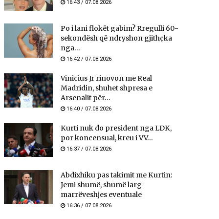
16:43 / 07.08.2026
Po i lani flokët gabim? Rregulli 60-
sekondësh që ndryshon gjithçka
nga...
16:42 / 07.08.2026
Vinicius Jr rinovon me Real
Madridin, shuhet shpresa e
Arsenalit për...
16:40 / 07.08.2026
Kurti nuk do president nga LDK,
por koncensual, kreu i VV...
16:37 / 07.08.2026
Abdixhiku pas takimit me Kurtin:
Jemi shumë, shumë larg
marrëveshjes eventuale
16:36 / 07.08.2026