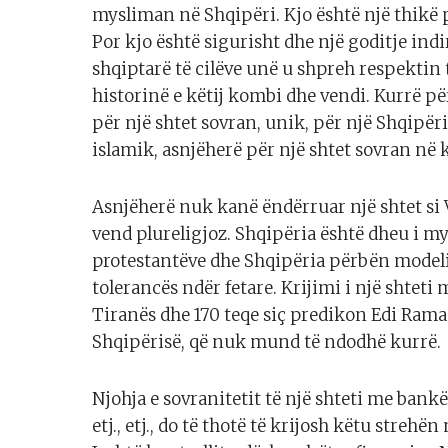
mysliman në Shqipëri. Kjo është një thikë
Por kjo është sigurisht dhe një goditje indi
shqiptarë të cilëve unë u shpreh respektin t
historinë e këtij kombi dhe vendi. Kurrë pë
për një shtet sovran, unik, për një Shqipër
islamik, asnjëherë për një shtet sovran në k
Asnjëherë nuk kanë ëndërruar një shtet si V
vend plureligjoz. Shqipëria është dheu i m
protestantëve dhe Shqipëria përbën model
tolerancës ndër fetare. Krijimi i një shteti
Tiranës dhe 170 teqe siç predikon Edi Rama 
Shqipërisë, që nuk mund të ndodhë kurrë.
Njohja e sovranitetit të një shteti me bankë
etj., etj., do të thotë të krijosh këtu streh