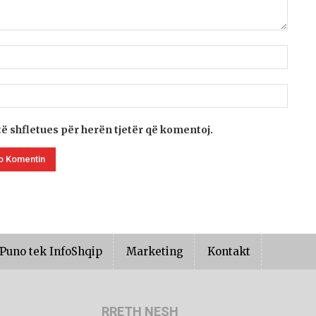
të shfletues për herën tjetër që komentoj.
Puno tek InfoShqip
Marketing
Kontakt
RRETH NESH