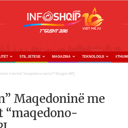
LITET
STIL JETESE
MAGAZINA
TEKNOLOGJI
#THUM
INFOSHQIP.COM
imin e termit “maqedono-verior”! Reagon MPJ
on” Maqedoninë me
it “maqedono-
PJ