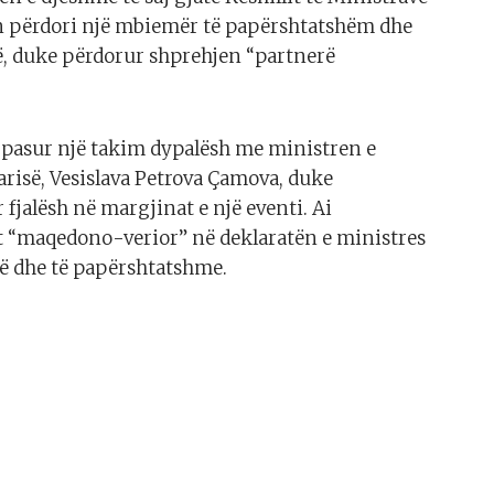
an përdori një mbiemër të papërshtatshëm dhe
në, duke përdorur shprehjen “partnerë
 pasur një takim dypalësh me ministren e
risë, Vesislava Petrova Çamova, duke
fjalësh në margjinat e një eventi. Ai
it “maqedono-verior” në deklaratën e ministres
të dhe të papërshtatshme.