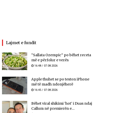
Lajmet e fundit
“Sallata Ozempic” po bëhet receta
më e përfolur e verës
16:48 / 07.08.2026
Apple thuhet se po teston iPhone
më të madh ndonjëherë
16:45 / 07.08.2026
Bëhet viral shikimi ‘hot’ i Duas ndaj
Callum në premierën e...