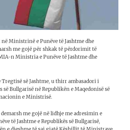
 në Ministrinë e Punëve të Jashtme dhe
marsh me gojë për shkak të përdorimit të
MIA-n Ministria e Punëve të Jashtme dhe
 Tregtisë së Jashtme, u thirr ambasadori i
s së Bullgarisë në Republikën e Maqedonisë së
macionin e Ministrisë.
ë demarsh me gojë në lidhje me adresimin e
ve të Jashtme e Republikës së Bullgarisë,
ën e djeshme të saj gjatë Këshillit të Ministrave