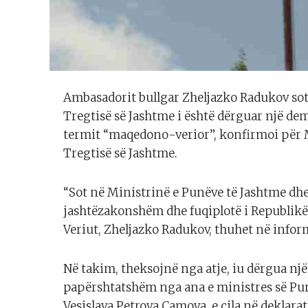
Ambasadorit bullgar Zheljazko Radukov sot
Tregtisë së Jashtme i është dërguar një de
termit “maqedono-verior”, konfirmoi për 
Tregtisë së Jashtme.
“Sot në Ministrinë e Punëve të Jashtme dhe
jashtëzakonshëm dhe fuqiplotë i Republikë
Veriut, Zheljazko Radukov, thuhet në infor
Në takim, theksojnë nga atje, iu dërgua nj
papërshtatshëm nga ana e ministres së Punë
Vesislava Petrova Çamova, e cila në deklarat