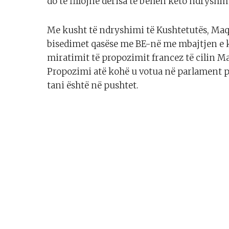
do të fillojnë derisa të bëhen këto ndryshi
Me kusht të ndryshimi të Kushtetutës, Maqedo
bisedimet qasëse me BE-në me mbajtjen e k
miratimit të propozimit francez të cilin M
Propozimi atë kohë u votua në parlament p
tani është në pushtet.