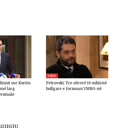
Lajme
akimit me Kurtin:
Petrovski: Tre oficerë të ushtrisë
umë larg
bullgare e formuan VMRO-në
ventuale
RGJIGJU