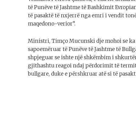
të Punëve të Jashtme të Bashkimit Evropi
të pasaktë të nxjerrë nga emri i vendit to
maqedono-verior”.
Ministri, Timço Mucunski dje mohoi se ka
sapoemëruar të Punëve të Jashtme të Bullga
shpjeguar se ishte një shkëmbim i shkurtër 
gjithashtu reagoi ndaj përdorimit të term
bullgare, duke e përshkruar atë si të pasak