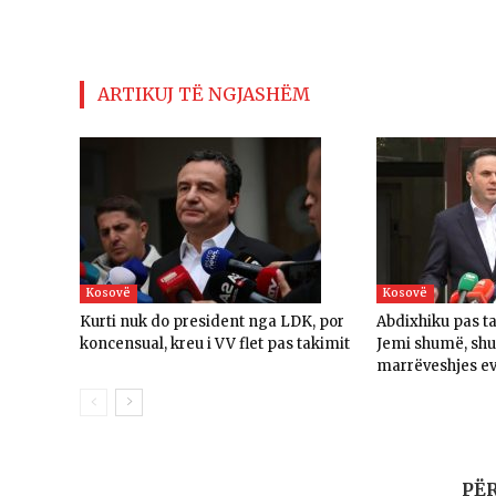
ARTIKUJ TË NGJASHËM
Kosovë
Kosovë
Kurti nuk do president nga LDK, por
Abdixhiku pas t
koncensual, kreu i VV flet pas takimit
Jemi shumë, sh
marrëveshjes e
PË