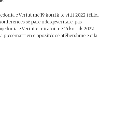
me.
nia e Veriut më 19 korrik të vitit 2022 i filloi
onferencës së parë ndërqeveritare, pas
aqedonia e Veriut e miratoi më 16 korrik 2022.
a pjesëmarrjen e opozitës së atëhershme e cila