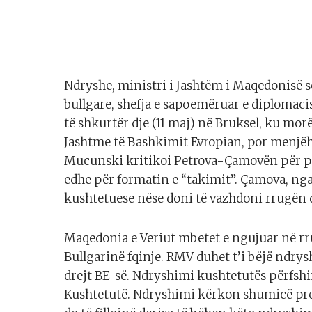
Ndryshe, ministri i Jashtëm i Maqedonisë s
bullgare, shefja e sapoemëruar e diplomaci
të shkurtër dje (11 maj) në Bruksel, ku mor
Jashtme të Bashkimit Evropian, por menjëhe
Mucunski kritikoi Petrova-Çamovën për pë
edhe për formatin e “takimit”. Çamova, nga 
kushtetuese nëse doni të vazhdoni rrugën d
Maqedonia e Veriut mbetet e ngujuar në rr
Bullgarinë fqinje. RMV duhet t’i bëjë ndry
drejt BE-së. Ndryshimi kushtetutës përfshi
Kushtetutë. Ndryshimi kërkon shumicë pre