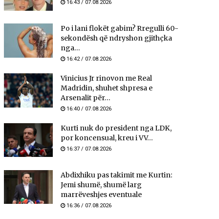
16:43 / 07.08.2026
Po i lani flokët gabim? Rregulli 60-
sekondësh që ndryshon gjithçka
nga...
16:42 / 07.08.2026
Vinicius Jr rinovon me Real
Madridin, shuhet shpresa e
Arsenalit për...
16:40 / 07.08.2026
Kurti nuk do president nga LDK,
por koncensual, kreu i VV...
16:37 / 07.08.2026
Abdixhiku pas takimit me Kurtin:
Jemi shumë, shumë larg
marrëveshjes eventuale
16:36 / 07.08.2026