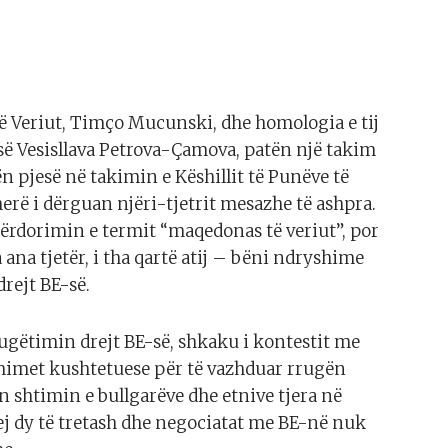
ë Veriut, Timço Mucunski, dhe homologia e tij
së Vesisllava Petrova-Çamova, patën një takim
ën pjesë në takimin e Këshillit të Punëve të
rë i dërguan njëri-tjetrit mesazhe të ashpra.
rdorimin e termit “maqedonas të veriut”, por
ana tjetër, i tha qartë atij – bëni ndryshime
rejt BE-së.
ugëtimin drejt BE-së, shkaku i kontestit me
shimet kushtetuese për të vazhduar rrugën
n shtimin e bullgarëve dhe etnive tjera në
j dy të tretash dhe negociatat me BE-në nuk