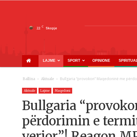
C
22
Skopje
LAJME
SPORT
OPINIONE
SPIRITUA
Bullgaria “provokon” Maqedoninë me përdor
Ballina
Aktuale
Aktuale
Lajme
Maqedoni
Bullgaria “provok
përdorimin e term
verior”! Reagon M