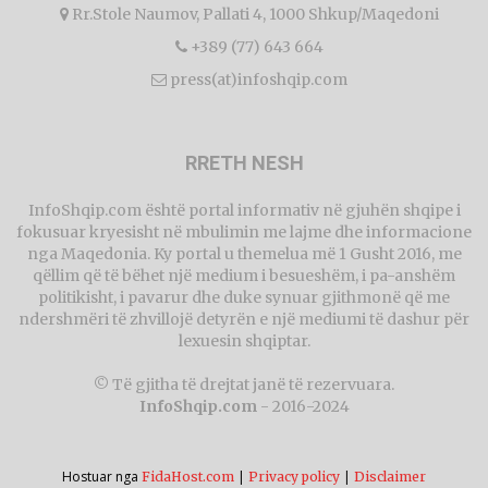
Rr.Stole Naumov, Pallati 4, 1000 Shkup/Maqedoni
+389 (77) 643 664
press(at)infoshqip.com
RRETH NESH
InfoShqip.com është portal informativ në gjuhën shqipe i
fokusuar kryesisht në mbulimin me lajme dhe informacione
nga Maqedonia. Ky portal u themelua më 1 Gusht 2016, me
qëllim që të bëhet një medium i besueshëm, i pa-anshëm
politikisht, i pavarur dhe duke synuar gjithmonë që me
ndershmëri të zhvillojë detyrën e një mediumi të dashur për
lexuesin shqiptar.
© Të gjitha të drejtat janë të rezervuara.
InfoShqip.com
- 2016-2024
Hostuar nga
|
|
FidaHost.com
Privacy policy
Disclaimer