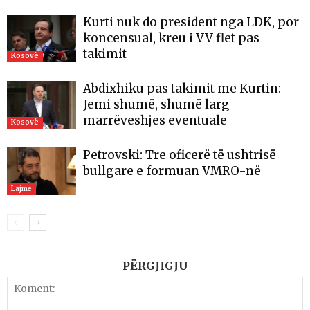
Kurti nuk do president nga LDK, por
koncensual, kreu i VV flet pas
takimit
Kosovë
Abdixhiku pas takimit me Kurtin:
Jemi shumë, shumë larg
marrëveshjes eventuale
Kosovë
Petrovski: Tre oficerë të ushtrisë
bullgare e formuan VMRO-në
Lajme
PËRGJIGJU