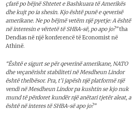
çfarë po bëjnë Shtetet e Bashkuara të Amerikës
dhe kujt po ia shesin. Kjo është punë e qeverisë
amerikane. Ne po bëjmë vetëm një pyetje: A është
në interesin e vërtetë të SHBA-së, po apo jo?”
tha
Dendias në një konferencë të Economist në
Athinë.
“Është e sigurt se për qeverinë amerikane, NATO
dhe veçanërisht stabiliteti në Mesdheun Lindor
është thelbësor. Pra, t’i japësh një platformë një
vendi në Mesdheun Lindor pa kushtin se kjo nuk
mund të përdoret kundër një anëtari tjetër aleat, a
është në interes të SHBA-së apo jo?”