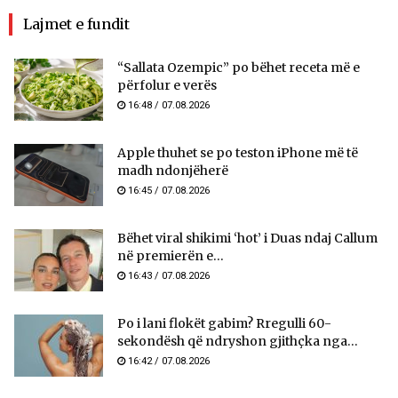
Lajmet e fundit
“Sallata Ozempic” po bëhet receta më e
përfolur e verës
16:48 / 07.08.2026
Apple thuhet se po teston iPhone më të
madh ndonjëherë
16:45 / 07.08.2026
Bëhet viral shikimi ‘hot’ i Duas ndaj Callum
në premierën e...
16:43 / 07.08.2026
Po i lani flokët gabim? Rregulli 60-
sekondësh që ndryshon gjithçka nga...
16:42 / 07.08.2026