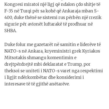
Kongresi miratoi një ligj që ndalon çdo shitje të
F-35 në Turqi për sa kohë që Ankaraja mban S-
400, duke thënë se sistemi rus përbën një rrezik
sigurie për avionët luftarakë të prodhuar në
SHBA.
Duke folur me gazetarët në samitin e liderëve të
NATO-s në Ankara, kryeministri grek Kyriakos
Mitsotakis shmangu komentimin e
drejtpërdrejtë mbi deklaratat e Trump, por
theksoi se uniteti i NATO-s varet nga respektimi
i ligjit ndërkombëtar dhe konsiderimi i
interesave të të gjithë anëtarëve.