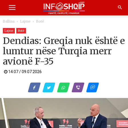
Ballina
Lajme
Botë
Lajme
Botë
Dendias: Greqia nuk është e
lumtur nëse Turqia merr
avionë F-35
14:07 / 09.07.2026