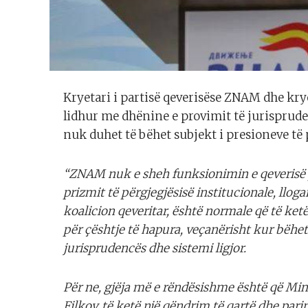
Kryetari i partisë qeverisëse ZNAM dhe k
lidhur me dhënine e provimit të jurisprude
nuk duhet të bëhet subjekt i presioneve të 
“ZNAM nuk e sheh funksionimin e qeverisë p
prizmit të përgjegjësisë institucionale, llog
koalicion qeveritar, është normale që të ke
për çështje të hapura, veçanërisht kur bëhet
jurisprudencës dhe sistemi ligjor.
Për ne, gjëja më e rëndësishme është që Mini
Filkov, të ketë një qëndrim të qartë dhe pari