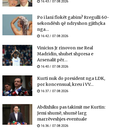
16:43 / 07.08.2026
Po i lani flokët gabim? Rregulli 60-
sekondësh që ndryshon gjithçka
nga...
16:42 / 07.08.2026
Vinicius Jr rinovon me Real
Madridin, shuhet shpresa e
Arsenalit për...
16:40 / 07.08.2026
Kurti nuk do president nga LDK,
por koncensual, kreu i VV...
16:37 / 07.08.2026
Abdixhiku pas takimit me Kurtin:
Jemi shumë, shumë larg
marrëveshjes eventuale
16:36 / 07.08.2026