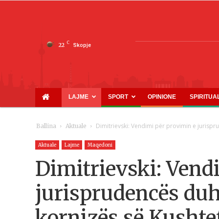
C
22
Skopje
LAJME
SPORT
OPINIONE
SPIRITUA
Dimitrievski: Vendimi për provimin e jurispr
Ballina
Aktuale
Aktuale
Lajme
Maqedoni
Dimitrievski: Vend
jurisprudencës duhe
kornizës së Kushtet