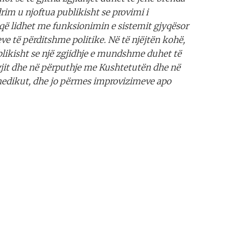
rim u njoftua publikisht se provimi i
 që lidhet me funksionimin e sistemit gjyqësor
ve të përditshme politike. Në të njëjtën kohë,
blikisht se një zgjidhje e mundshme duhet të
jit dhe në përputhje me Kushtetutën dhe në
edikut, dhe jo përmes improvizimeve apo