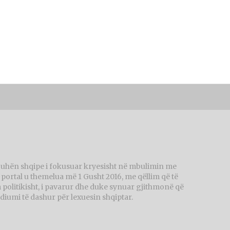
juhën shqipe i fokusuar kryesisht në mbulimin me
ortal u themelua më 1 Gusht 2016, me qëllim që të
politikisht, i pavarur dhe duke synuar gjithmonë që
diumi të dashur për lexuesin shqiptar.