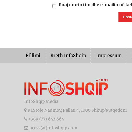
Ruaj emrin tim dhe e-mailin në kë
Fillimi
Rreth InfoShqip
Impressum
InfoShqip Media
Rr.Stole Naumov, Pallati 4, 1000 Shkup/Maqedoni
+389 (77) 643 664
press(at)infoshqip.com