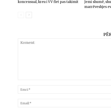
koncensual, kreu i VV flet pas takimit
Jemi shumë, sh
marrëveshjes e
PË