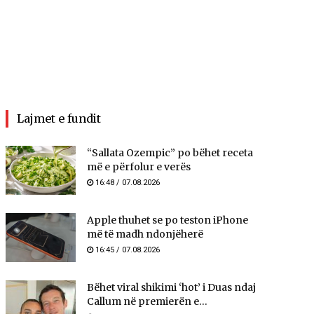
Lajmet e fundit
“Sallata Ozempic” po bëhet receta
më e përfolur e verës
16:48 / 07.08.2026
Apple thuhet se po teston iPhone
më të madh ndonjëherë
16:45 / 07.08.2026
Bëhet viral shikimi ‘hot’ i Duas ndaj
Callum në premierën e...