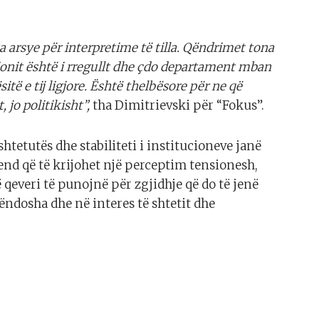
arsye për interpretime të tilla. Qëndrimet tona
cionit është i rregullt dhe çdo departament mban
itë e tij ligjore. Është thelbësore për ne që
 jo politikisht”,
tha Dimitrievski për “Fokus”.
shtetutës dhe stabiliteti i institucioneve janë
end që të krijohet një perceptim tensionesh,
 qeveri të punojnë për zgjidhje që do të jenë
hëndosha dhe në interes të shtetit dhe