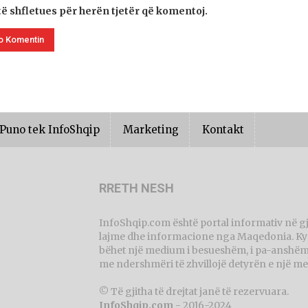
të shfletues për herën tjetër që komentoj.
Puno tek InfoShqip
Marketing
Kontakt
RRETH NESH
InfoShqip.com është portal informativ në g
lajme dhe informacione nga Maqedonia. Ky p
bëhet një medium i besueshëm, i pa-anshëm 
me ndershmëri të zhvillojë detyrën e një me
© Të gjitha të drejtat janë të rezervuara.
InfoShqip.com
- 2016-2024