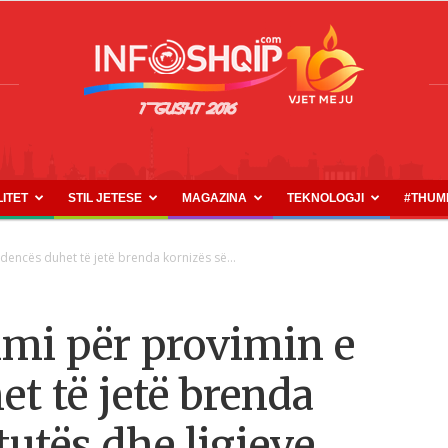
LITET
STIL JETESE
MAGAZINA
TEKNOLOGJI
#THUM
INFOSHQIP.COM
udencës duhet të jetë brenda kornizës së...
imi për provimin e
t të jetë brenda
utës dhe ligjeve