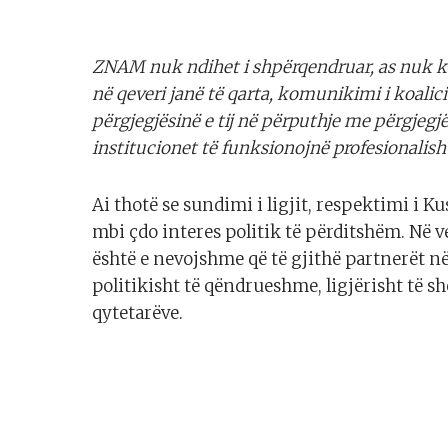
ZNAM nuk ndihet i shpërqendruar, as nuk ka 
në qeveri janë të qarta, komunikimi i koali
përgjegjësinë e tij në përputhje me përgjegjës
institucionet të funksionojnë profesionalisht,
Ai thotë se sundimi i ligjit, respektimi i Ku
mbi çdo interes politik të përditshëm. Në v
është e nevojshme që të gjithë partnerët në
politikisht të qëndrueshme, ligjërisht të s
qytetarëve.