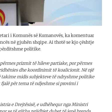
ryetari i Komunës së Kumanovës, ka komentuar
ncës në gjuhën shqipe. Ai thotë se kjo çështje
përditshme politike.
ërmes prizmit të hileve partiake, por përmes
aridhënies dhe koordinimit të koalicionit. Në një
të takime midis subjekteve të ndryshme politike
 fjalë për tema të ndjeshme si provimi i
stria e Drejtësisë, e udhëhequr nga Ministri
mor se të gjitha zgjidhjet duhet të jenë brenda