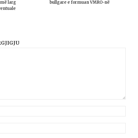
umë larg
bullgare e formuan VMRO-në
ventuale
RGJIGJU