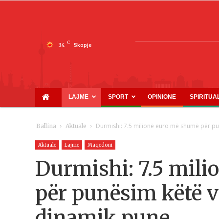
C
34
Skopje
LAJME
SPORT
OPINIONE
SPIRITUA
Durmishi: 7.5 milionë euro më shumë për punë
Ballina
Aktuale
Aktuale
Lajme
Maqedoni
Durmishi: 7.5 mil
për punësim këtë v
dinamik pune