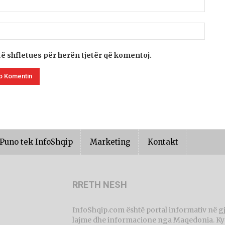
të shfletues për herën tjetër që komentoj.
Puno tek InfoShqip
Marketing
Kontakt
RRETH NESH
InfoShqip.com është portal informativ në g
lajme dhe informacione nga Maqedonia. Ky p