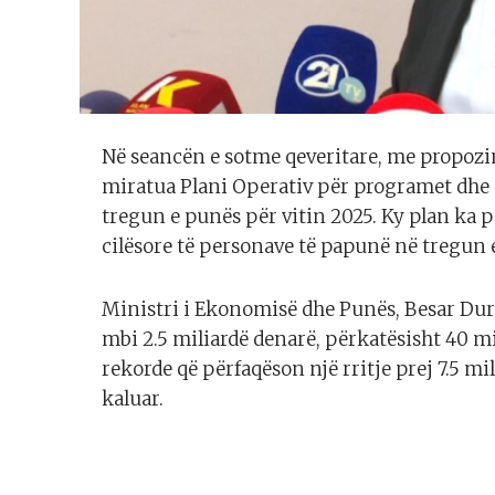
Në seancën e sotme qeveritare, me propozi
miratua Plani Operativ për programet dhe
tregun e punës për vitin 2025. Ky plan ka 
cilësore të personave të papunë në tregun
Ministri i Ekonomisë dhe Punës, Besar Durmi
mbi 2.5 miliardë denarë, përkatësisht 40 m
rekorde që përfaqëson një rritje prej 7.5 
kaluar.