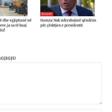
Kosovë
në dhe egjiptianë në
Hamza: Nuk ndryshojmë qëndrim
ve, ja sa të huaj
për çështjen e presidentit
ëri!
RGJIGJU