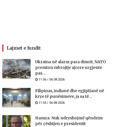
Lajmet e fundit
Ukraina në alarm para dimrit, NATO
premton mbrojtje ajrore urgjente
pas...
11:56 / 06.08.2026
Filipinas, indianë dhe egjiptianë në
krye të punësimeve, ja sa të...
11:55 / 06.08.2026
Hamza: Nuk ndryshojmë qëndrim
për çështjen e presidentit