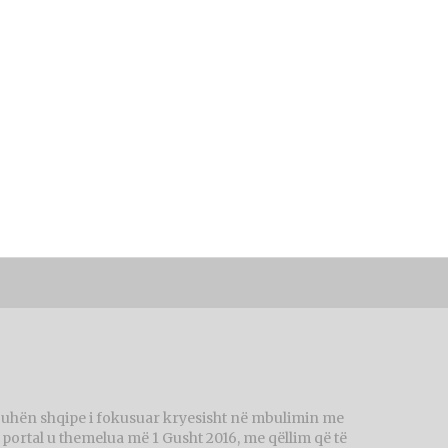
juhën shqipe i fokusuar kryesisht në mbulimin me
ortal u themelua më 1 Gusht 2016, me qëllim që të