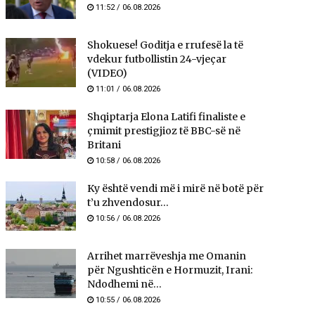
11:52 / 06.08.2026
Shokuese! Goditja e rrufesë la të
vdekur futbollistin 24-vjeçar
(VIDEO)
11:01 / 06.08.2026
Shqiptarja Elona Latifi finaliste e
çmimit prestigjioz të BBC-së në
Britani
10:58 / 06.08.2026
Ky është vendi më i mirë në botë për
t’u zhvendosur...
10:56 / 06.08.2026
Arrihet marrëveshja me Omanin
për Ngushticën e Hormuzit, Irani:
Ndodhemi në...
10:55 / 06.08.2026