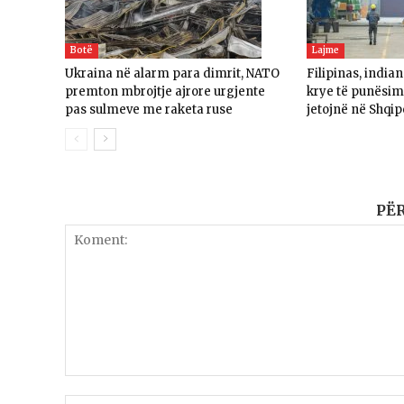
Botë
Lajme
Ukraina në alarm para dimrit, NATO
Filipinas, india
premton mbrojtje ajrore urgjente
krye të punësime
pas sulmeve me raketa ruse
jetojnë në Shqip
PË