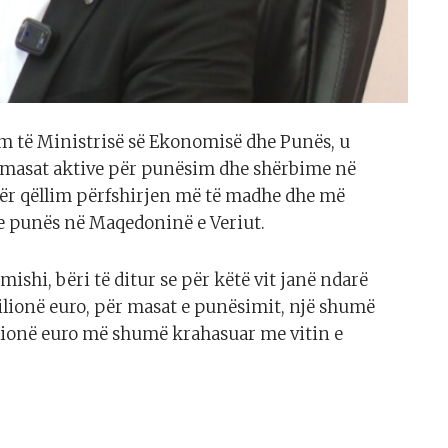
m të Ministrisë së Ekonomisë dhe Punës, u
 masat aktive për punësim dhe shërbime në
për qëllim përfshirjen më të madhe dhe më
 e punës në Maqedoninë e Veriut.
shi, bëri të ditur se për këtë vit janë ndarë
ilionë euro, për masat e punësimit, një shumë
milionë euro më shumë krahasuar me vitin e