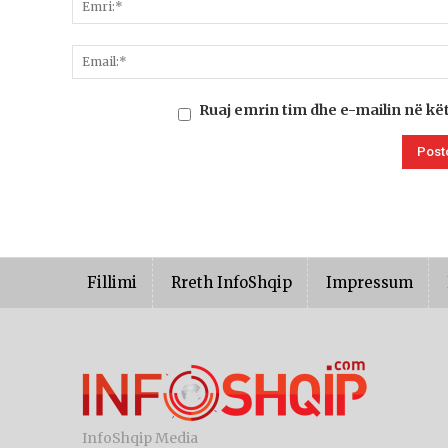
Ruaj emrin tim dhe e-mailin në kë
Fillimi
Rreth InfoShqip
Impressum
InfoShqip Media