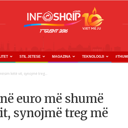
LITET
STIL JETESE
MAGAZINA
TEKNOLOGJI
#THUM
INFOSHQIP.COM
sim këtë vit, synojmë treg...
ionë euro më shumë
it, synojmë treg më