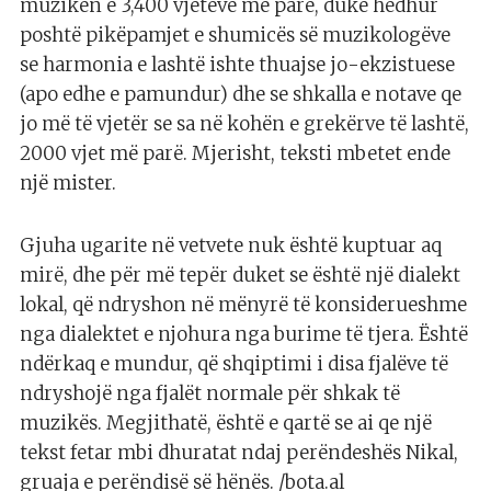
muzikën e 3,400 vjetëve më pare, duke hedhur
poshtë pikëpamjet e shumicës së muzikologëve
se harmonia e lashtë ishte thuajse jo-ekzistuese
(apo edhe e pamundur) dhe se shkalla e notave qe
jo më të vjetër se sa në kohën e grekërve të lashtë,
2000 vjet më parë. Mjerisht, teksti mbetet ende
një mister.
Gjuha ugarite në vetvete nuk është kuptuar aq
mirë, dhe për më tepër duket se është një dialekt
lokal, që ndryshon në mënyrë të konsiderueshme
nga dialektet e njohura nga burime të tjera. Është
ndërkaq e mundur, që shqiptimi i disa fjalëve të
ndryshojë nga fjalët normale për shkak të
muzikës. Megjithatë, është e qartë se ai qe një
tekst fetar mbi dhuratat ndaj perëndeshës Nikal,
gruaja e perëndisë së hënës. /bota.al