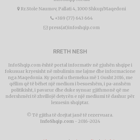
Rr.Stole Naumov, Pallati 4, 1000 Shkup/Maqedoni
+389 (77) 643 664
press(at)infoshqip.com
RRETH NESH
InfoShqip.com është portal informativ në gjuhën shqipe i
fokusuar kryesisht në mbulimin me lajme dhe informacione
nga Maqedonia. Ky portal u themelua më 1 Gusht 2016, me
qëllim që të bëhet një medium i besueshëm, i pa-anshëm
politikisht, i pavarur dhe duke synuar gjithmonë që me
ndershmëri të zhvillojë detyrën e një mediumi të dashur për
lexuesin shqiptar.
© Të gjitha të drejtat janë të rezervuara.
InfoShqip.com
- 2016-2024