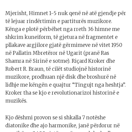
Mjerisht, Himnet 1-5 nuk qenë në atë gjendje për
të lejuar rindërtimin e partiturës muzikore.
Kënga e plotë përbëhet nga rreth 36 himne me
shkrim kuneiform, të gjetura në fragmentet e
pllakave argjilore gjatë gërmimeve në vitet 1950
në Pallatin Mbretëror në Ugarit (pranë Ras
Shamra në Sirinë e sotme). Riçard Kroker dhe
Robert R. Braun, të cilët studiojnë historinë
muzikore, prodhuan një disk dhe broshurë në
lidhje me këngën e quajtur “Tingujt nga heshtja”.
Kroker tha se kjo e revolutionarizoi historinë e
muzikës.
Kjo dëshmi provon se si shkalla 7 notëshe
diatonike dhe ajo harmonike, janë përdorur në