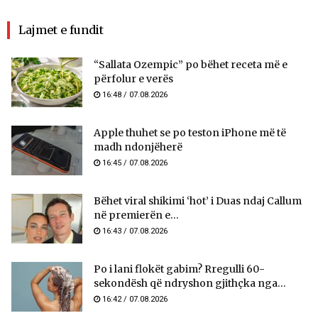
Lajmet e fundit
“Sallata Ozempic” po bëhet receta më e
përfolur e verës
16:48 / 07.08.2026
Apple thuhet se po teston iPhone më të
madh ndonjëherë
16:45 / 07.08.2026
Bëhet viral shikimi ‘hot’ i Duas ndaj Callum
në premierën e...
16:43 / 07.08.2026
Po i lani flokët gabim? Rregulli 60-
sekondësh që ndryshon gjithçka nga...
16:42 / 07.08.2026