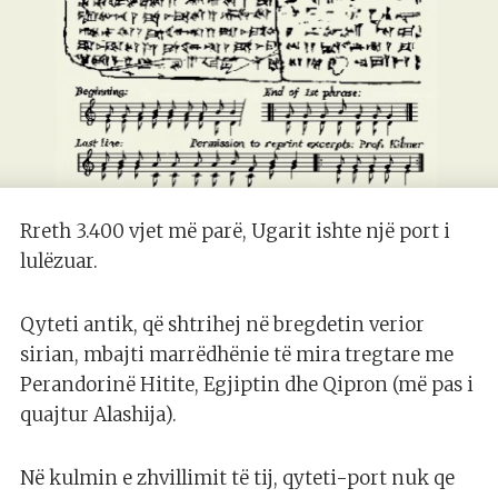
Rreth 3.400 vjet më parë, Ugarit ishte një port i
lulëzuar.
Qyteti antik, që shtrihej në bregdetin verior
sirian, mbajti marrëdhënie të mira tregtare me
Perandorinë Hitite, Egjiptin dhe Qipron (më pas i
quajtur Alashija).
Në kulmin e zhvillimit të tij, qyteti-port nuk qe