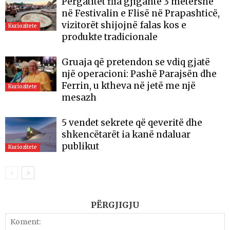
Përgatitet flia gjigante 3 metërshe
në Festivalin e Flisë në Prapashticë,
vizitorët shijojnë falas kos e
Kuriozitete
produkte tradicionale
Gruaja që pretendon se vdiq gjatë
një operacioni: Pashë Parajsën dhe
Ferrin, u ktheva në jetë me një
Kuriozitete
mesazh
5 vendet sekrete që qeveritë dhe
shkencëtarët ia kanë ndaluar
publikut
Kuriozitete
PËRGJIGJU