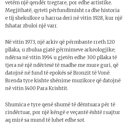
vetëm një qendër tregtare, por edhe artistike.
Megjithatë, qyteti përfundimisht ra dhe historia
e tij shekullore u harrua deri në vitin 1928, kur një
fshatar zbuloi një varr.
Në vitin 1973, një arkiv që përmbante rreth 120
pllaka, u zbulua gjatë gërmimeve arkeologjike;
ndërsa në vitin 1994 u gjetën edhe 300 pllaka të
tjera në një ndërtesë të madhe me mure guri, që
datojnë në fund të epokës së Bronzit të Vonë.
Brenda tyre kishte shënime muzikore që datojnë
në vitin 1400 Para Krishtit.
Shumica e tyre qenë shumë të dëmtuara për të
rindërtuar, por një këngë e veçantë është ruajtur
aq mirë sa mund të luhet edhe sot.