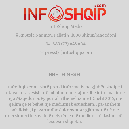
InfoShqip Media
Rr.Stole Naumov, Pallati 4, 1000 Shkup/Maqedoni
+389 (77) 643 664
press(at)infoshqip.com
RRETH NESH
InfoShqip.com është portal informativ në gjuhën shqipe i
fokusuar kryesisht në mbulimin me lajme dhe informacione
nga Maqedonia. Ky portal u themelua më 1 Gusht 2016, me
qëllim që të bëhet një medium i besueshëm, i pa-anshëm
politikisht, i pavarur dhe duke synuar gjithmonë që me
ndershmëri të zhvillojë detyrën e një mediumi të dashur për
lexuesin shqiptar.