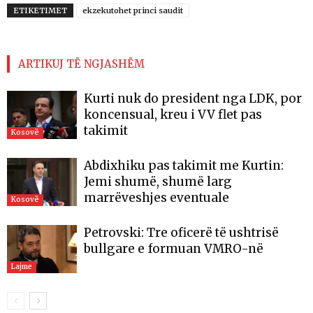
ETIKETIMET
ekzekutohet princi saudit
ARTIKUJ TË NGJASHËM
Kurti nuk do president nga LDK, por
koncensual, kreu i VV flet pas
takimit
Kosovë
Abdixhiku pas takimit me Kurtin:
Jemi shumë, shumë larg
marrëveshjes eventuale
Kosovë
Petrovski: Tre oficerë të ushtrisë
bullgare e formuan VMRO-në
Lajme