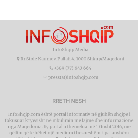
InfoShqip Media
Rr.Stole Naumov, Pallati 4, 1000 Shkup/Maqedoni
+389 (77) 643 664
press(at)infoshqip.com
RRETH NESH
InfoShqip.com është portal informativ në gjuhën shqipe i
fokusuar kryesisht në mbulimin me lajme dhe informacione
nga Maqedonia. Ky portal u themelua më 1 Gusht 2016, me
qëllim që të bëhet një medium i besueshëm, i pa-anshëm