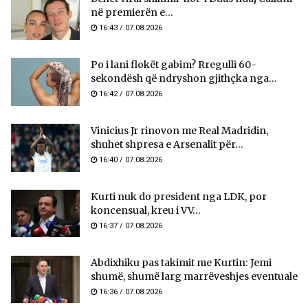
në premierën e...
16:43 / 07.08.2026
Po i lani flokët gabim? Rregulli 60-
sekondësh që ndryshon gjithçka nga...
16:42 / 07.08.2026
Vinicius Jr rinovon me Real Madridin,
shuhet shpresa e Arsenalit për...
16:40 / 07.08.2026
Kurti nuk do president nga LDK, por
koncensual, kreu i VV...
16:37 / 07.08.2026
Abdixhiku pas takimit me Kurtin: Jemi
shumë, shumë larg marrëveshjes eventuale
16:36 / 07.08.2026