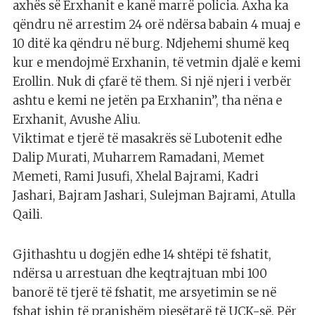
axhës së Erxhanit e kanë marrë policia. Axha ka
qëndru në arrestim 24 orë ndërsa babain 4 muaj e
10 ditë ka qëndru në burg. Ndjehemi shumë keq
kur e mendojmë Erxhanin, të vetmin djalë e kemi
Erollin. Nuk di çfarë të them. Si një njeri i verbër
ashtu e kemi ne jetën pa Erxhanin”, tha nëna e
Erxhanit, Avushe Aliu.
Viktimat e tjerë të masakrës së Lubotenit edhe
Dalip Murati, Muharrem Ramadani, Memet
Memeti, Rami Jusufi, Xhelal Bajrami, Kadri
Jashari, Bajram Jashari, Sulejman Bajrami, Atulla
Qaili.
Gjithashtu u dogjën edhe 14 shtëpi të fshatit,
ndërsa u arrestuan dhe keqtrajtuan mbi 100
banorë të tjerë të fshatit, me arsyetimin se në
fshat ishin të pranishëm pjesëtarë të UÇK-së. Për