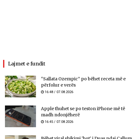
Lajmet e fundit
“Sallata Ozempic” po bëhet receta më e
përfolur e verës
16:48 / 07.08.2026
Apple thuhet se po teston iPhone më të
madh ndonjëherë
16:45 / 07.08.2026
Bëhet viral shikimi ‘hot’ i Duas ndaj Callum