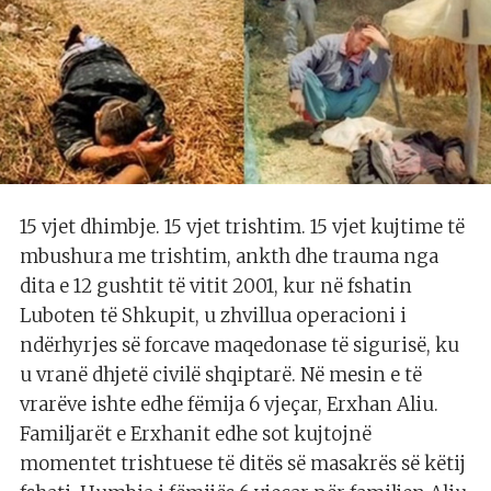
15 vjet dhimbje. 15 vjet trishtim. 15 vjet kujtime të
mbushura me trishtim, ankth dhe trauma nga
dita e 12 gushtit të vitit 2001, kur në fshatin
Luboten të Shkupit, u zhvillua operacioni i
ndërhyrjes së forcave maqedonase të sigurisë, ku
u vranë dhjetë civilë shqiptarë. Në mesin e të
vrarëve ishte edhe fëmija 6 vjeçar, Erxhan Aliu.
Familjarët e Erxhanit edhe sot kujtojnë
momentet trishtuese të ditës së masakrës së këtij