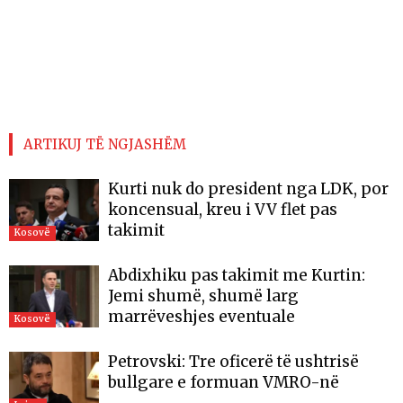
ARTIKUJ TË NGJASHËM
Kurti nuk do president nga LDK, por
koncensual, kreu i VV flet pas
takimit
Kosovë
Abdixhiku pas takimit me Kurtin:
Jemi shumë, shumë larg
marrëveshjes eventuale
Kosovë
Petrovski: Tre oficerë të ushtrisë
bullgare e formuan VMRO-në