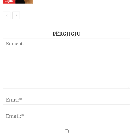
Lajme
PËRGJIGJU