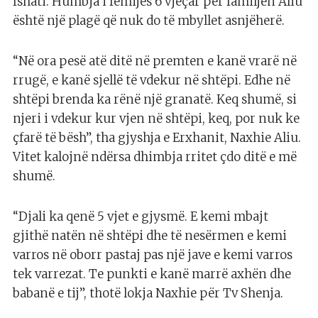
fshati. Humbja i fëmijës 6 vjeçar për familjen Aliu
është një plagë që nuk do të mbyllet asnjëherë.
“Në ora pesë atë ditë në premten e kanë vrarë në
rrugë, e kanë sjellë të vdekur në shtëpi. Edhe në
shtëpi brenda ka rënë një granatë. Keq shumë, si
njeri i vdekur kur vjen në shtëpi, keq, por nuk ke
çfarë të bësh”, tha gjyshja e Erxhanit, Naxhie Aliu.
Vitet kalojnë ndërsa dhimbja rritet çdo ditë e më
shumë.
“Djali ka qenë 5 vjet e gjysmë. E kemi mbajt
gjithë natën në shtëpi dhe të nesërmen e kemi
varros në oborr pastaj pas një jave e kemi varros
tek varrezat. Te punkti e kanë marrë axhën dhe
babanë e tij”, thotë lokja Naxhie për Tv Shenja.