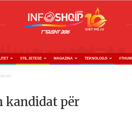
LITET
STIL JETESE
MAGAZINA
TEKNOLOGJI
#THUM
INFOSHQIP.COM
Likovës
m kandidat për