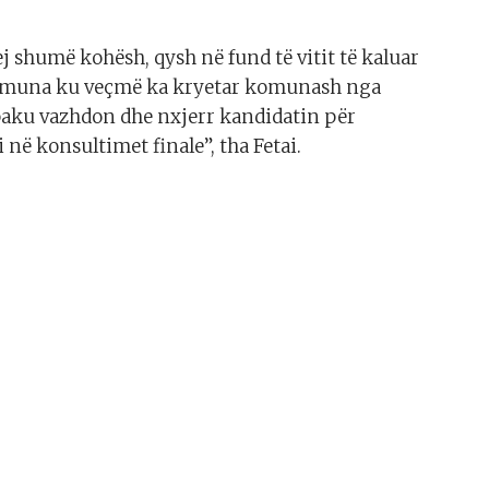
ej shumë kohësh, qysh në fund të vitit të kaluar
 komuna ku veçmë ka kryetar komunash nga
së paku vazhdon dhe nxjerr kandidatin për
 në konsultimet finale”, tha Fetai.