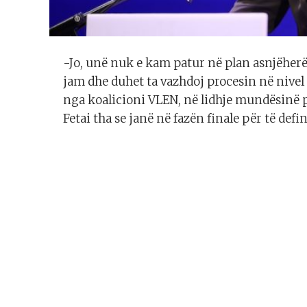
-Jo, unë nuk e kam patur në plan asnjëher
jam dhe duhet ta vazhdoj procesin në nivel
nga koalicioni VLEN, në lidhje mundësinë 
Fetai tha se janë në fazën finale për të defi