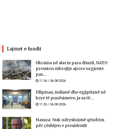
Lajmet e fundit
Ukraina në alarm para dimrit, NATO
premton mbrojtje ajrore urgjente
pas...
11:56 / 06.08.2026
Filipinas, indianë dhe egjiptianë në
krye të punësimeve, ja sa të...
11:55 / 06.08.2026
Hamza: Nuk ndryshojmë qëndrim
për çështjen e presidentit