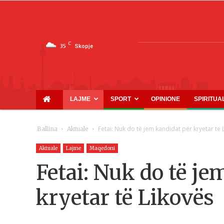
C
35
Skopje
LAJME
SPORT
OPINIONE
SPIRITUA
Fetai: Nuk do të jem kandidat për kryetar të 
Ballina
Aktuale
Aktuale
Lajme
Maqedoni
Fetai: Nuk do të je
kryetar të Likovës