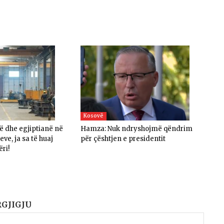
Kosovë
në dhe egjiptianë në
Hamza: Nuk ndryshojmë qëndrim
ve, ja sa të huaj
për çështjen e presidentit
ëri!
RGJIGJU