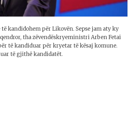
ë të kandidohem për Likovën. Sepse jam aty ky
 qendror, tha zëvendëskryeministri Arben Fetai
për të kandiduar për kryetar të kësaj komune.
nuar të gjithë kandidatët.