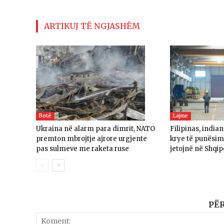
ARTIKUJ TË NGJASHËM
Botë
Lajme
Ukraina në alarm para dimrit, NATO
Filipinas, india
premton mbrojtje ajrore urgjente
krye të punësime
pas sulmeve me raketa ruse
jetojnë në Shqip
PË