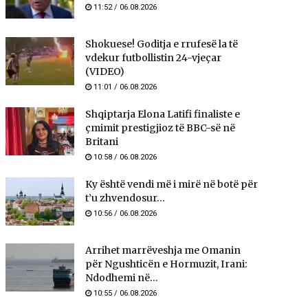
11:52 / 06.08.2026
Shokuese! Goditja e rrufesë la të
vdekur futbollistin 24-vjeçar
(VIDEO)
11:01 / 06.08.2026
Shqiptarja Elona Latifi finaliste e
çmimit prestigjioz të BBC-së në
Britani
10:58 / 06.08.2026
Ky është vendi më i mirë në botë për
t’u zhvendosur...
10:56 / 06.08.2026
Arrihet marrëveshja me Omanin
për Ngushticën e Hormuzit, Irani:
Ndodhemi në...
10:55 / 06.08.2026