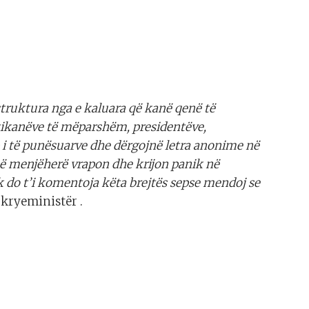
struktura nga e kaluara që kanë qenë të
itikanëve të mëparshëm, presidentëve,
p i të punësuarve dhe dërgojnë letra anonime në
 që menjëherë vrapon dhe krijon panik në
 do t’i komentoja këta brejtës sepse mendoj se
 kryeministër .