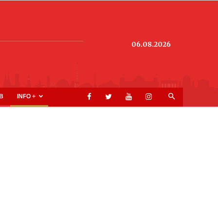
06.08.2026
B
INFO +