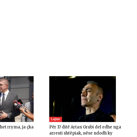
Lajme
ohet rryma, ja çka
Për 17 ditë Artan Grubi del edhe nga
arresti shtëpiak, nëse ndodh ky