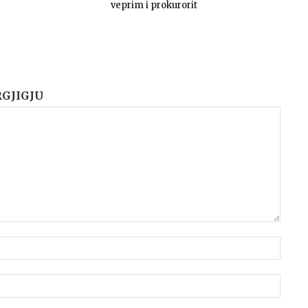
veprim i prokurorit
RGJIGJU