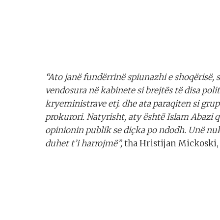
“Ato janë fundërrinë spiunazhi e shoqërisë, 
vendosura në kabinete si brejtës të disa pol
kryeministrave etj. dhe ata paraqiten si gru
prokurori. Natyrisht, aty është Islam Abazi
opinionin publik se diçka po ndodh. Unë nuk
duhet t’i harrojmë”,
tha Hristijan Mickoski,