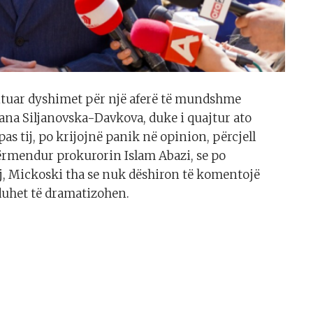
tuar dyshimet për një aferë të mundshme
ana Siljanovska-Davkova, duke i quajtur ato
as tij, po krijojnë panik në opinion, përcjell
përmendur prokurorin Islam Abazi, se po
ej, Mickoski tha se nuk dëshiron të komentojë
k duhet të dramatizohen.