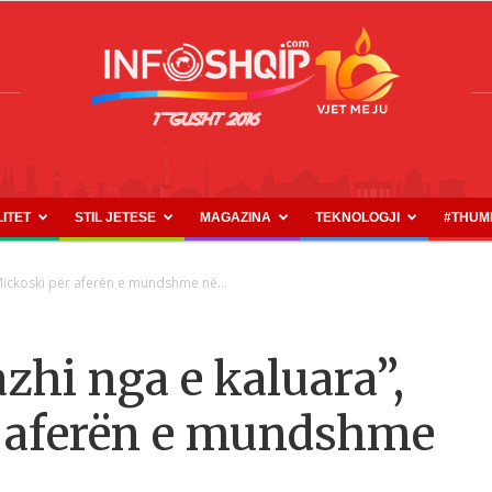
LITET
STIL JETESE
MAGAZINA
TEKNOLOGJI
#THUM
INFOSHQIP.COM
 Mickoski për aferën e mundshme në...
zhi nga e kaluara”,
r aferën e mundshme