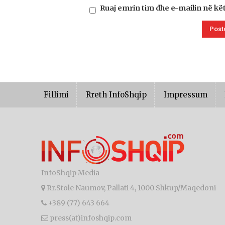
Ruaj emrin tim dhe e-mailin në kë
Fillimi
Rreth InfoShqip
Impressum
InfoShqip Media
Rr.Stole Naumov, Pallati 4, 1000 Shkup/Maqedoni
+389 (77) 643 664
press(at)infoshqip.com