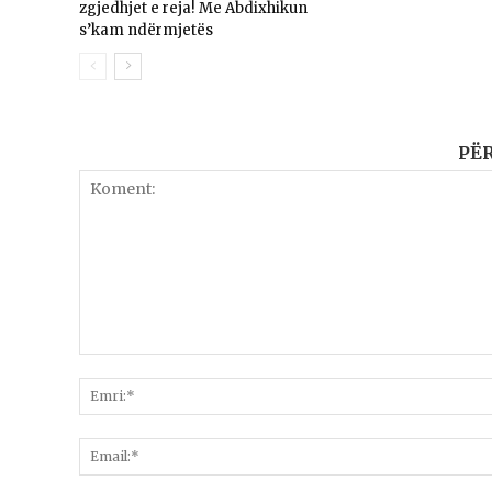
zgjedhjet e reja! Me Abdixhikun
s’kam ndërmjetës
PË