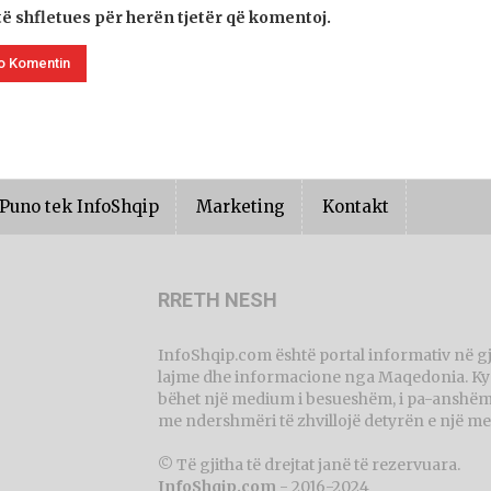
të shfletues për herën tjetër që komentoj.
Puno tek InfoShqip
Marketing
Kontakt
RRETH NESH
InfoShqip.com është portal informativ në g
lajme dhe informacione nga Maqedonia. Ky p
bëhet një medium i besueshëm, i pa-anshëm 
me ndershmëri të zhvillojë detyrën e një me
© Të gjitha të drejtat janë të rezervuara.
InfoShqip.com
- 2016-2024