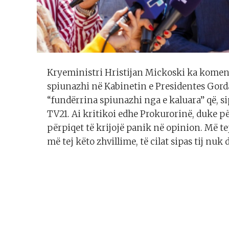
Kryeministri Hristijan Mickoski ka komen
spiunazhi në Kabinetin e Presidentes Gord
“fundërrina spiunazhi nga e kaluara” që, sip
TV21. Ai kritikoi edhe Prokurorinë, duke 
përpiqet të krijojë panik në opinion. Më t
më tej këto zhvillime, të cilat sipas tij nu