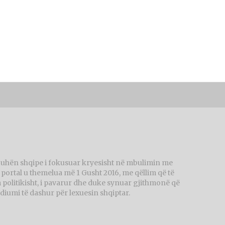
juhën shqipe i fokusuar kryesisht në mbulimin me
ortal u themelua më 1 Gusht 2016, me qëllim që të
politikisht, i pavarur dhe duke synuar gjithmonë që
diumi të dashur për lexuesin shqiptar.