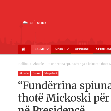
C
23
Skopje
LAJME
SPORT
OPINIONE
SPIRITUA
“Fundërrina spiunazhi nga e kaluara”, thotë
Ballina
Aktuale
Aktuale
Lajme
Maqedoni
“Fundërrina spiuna
thotë Mickoski pë
në Presidencë