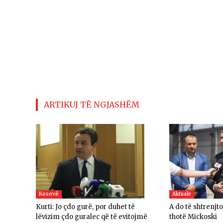
ARTIKUJ TË NGJASHËM
Kosovë
Aktuale
Kurti: Jo çdo gurë, por duhet të
A do të shtrenjt
lëvizim çdo guralec që të evitojmë
thotë Mickoski