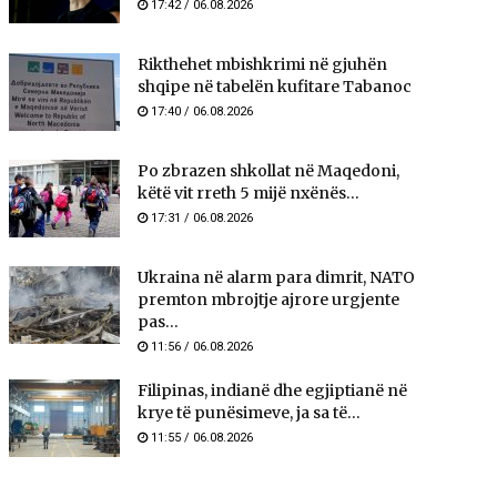
17:42 / 06.08.2026
Rikthehet mbishkrimi në gjuhën
shqipe në tabelën kufitare Tabanoc
17:40 / 06.08.2026
Po zbrazen shkollat në Maqedoni,
këtë vit rreth 5 mijë nxënës...
17:31 / 06.08.2026
Ukraina në alarm para dimrit, NATO
premton mbrojtje ajrore urgjente
pas...
11:56 / 06.08.2026
Filipinas, indianë dhe egjiptianë në
krye të punësimeve, ja sa të...
11:55 / 06.08.2026