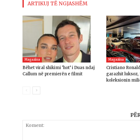
ARTIKUJ TË NGJASHËM
Magazina
Magazina
Bëhet viral shikimi ‘hot’ i Duas ndaj
Cristiano Ronal
Callum në premierën e filmit
garazhit luksoz
koleksionin mili
PË