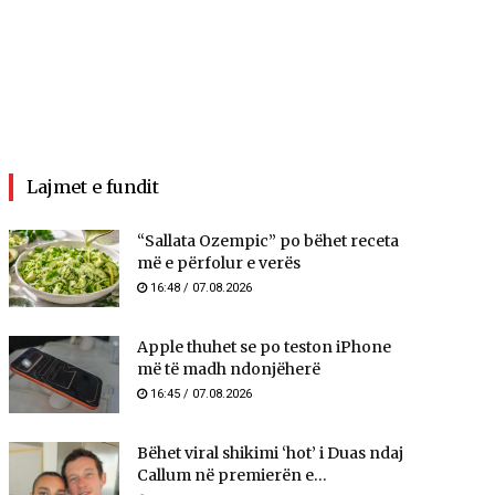
Lajmet e fundit
“Sallata Ozempic” po bëhet receta
më e përfolur e verës
16:48 / 07.08.2026
Apple thuhet se po teston iPhone
më të madh ndonjëherë
16:45 / 07.08.2026
Bëhet viral shikimi ‘hot’ i Duas ndaj
Callum në premierën e...