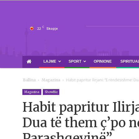
C
22
Skopje
LAJME
SPORT
OPINIONE
SPIRITUA
Habit papritur Ilirjani: “E rëndësishme!
Ballina
Magazina
Magazina
ShowBiz
Habit papritur Ilir
Dua të them ç’po 
Parashqevinë”