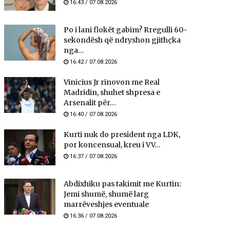
16:43 / 07.08.2026
Po i lani flokët gabim? Rregulli 60-
sekondësh që ndryshon gjithçka
nga...
16:42 / 07.08.2026
Vinicius Jr rinovon me Real
Madridin, shuhet shpresa e
Arsenalit për...
16:40 / 07.08.2026
Kurti nuk do president nga LDK,
por koncensual, kreu i VV...
16:37 / 07.08.2026
Abdixhiku pas takimit me Kurtin:
Jemi shumë, shumë larg
marrëveshjes eventuale
16:36 / 07.08.2026