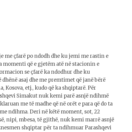
hje me çfarë po ndodh dhe ku jemi me rastin e
a momenti që e gjetëm atë në stacionin e
nformacion se çfarë ka ndodhur dhe ku
 dhënë asaj dhe me premtimet që janë bërë
Kosova, etj., kudo që ka shqiptarë. Për
rashqevi Simakut nuk kemi parë asnjë ndihmë
klaruan me të madhe që në orët e para që do ta
e ndihma. Deri në këtë moment, sot, 22
isë, nipi, mbesa, të gjithë, nuk kemi marrë asnjë
iznesmen shqiptar për ta ndihmuar Parashqevi