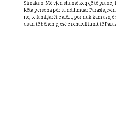
Simakun. Më vjen shumë keq që të pranoj f
këta persona për ta ndihmuar Parashqevinë
ne, te familjarët e afërt, por nuk kam asnj
duan të bëhen pjesë e rehabilitimit të Para