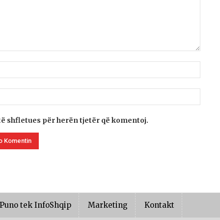
të shfletues për herën tjetër që komentoj.
Puno tek InfoShqip
Marketing
Kontakt