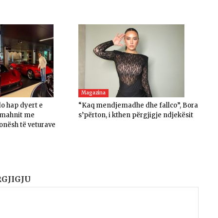
Magazina
do hap dyert e
“Kaq mendjemadhe dhe fallco”, Bora
, mahnit me
s’përton, i kthen përgjigje ndjekësit
onësh të veturave
RGJIGJU