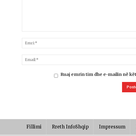
Ruaj emrin tim dhe e-mailin në kë
Fillimi
Rreth InfoShqip
Impressum