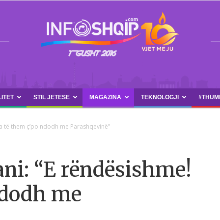
LITET
STIL JETESE
MAGAZINA
TEKNOLOGJI
#THUM
INFOSHQIP.COM
 Dua të them ç’po ndodh me Parashqevinë”
jani: “E rëndësishme!
ndodh me