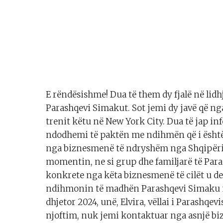
E rëndësishme! Dua të them dy fjalë në lid
Parashqevi Simakut. Sot jemi dy javë që ng
trenit këtu në New York City. Dua të jap i
ndodhemi të paktën me ndihmën që i është
nga biznesmenë të ndryshëm nga Shqipëria, 
momentin, ne si grup dhe familjarë të Pa
konkrete nga këta biznesmenë të cilët u de
ndihmonin të madhën Parashqevi Simaku m
dhjetor 2024, unë, Elvira, vëllai i Parashqev
njoftim, nuk jemi kontaktuar nga asnjë b