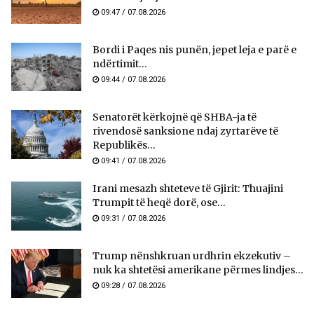
09:47 / 07.08.2026
Bordi i Paqes nis punën, jepet leja e parë e
ndërtimit...
09:44 / 07.08.2026
Senatorët kërkojnë që SHBA-ja të
rivendosë sanksione ndaj zyrtarëve të
Republikës...
09:41 / 07.08.2026
Irani mesazh shteteve të Gjirit: Thuajini
Trumpit të heqë dorë, ose...
09:31 / 07.08.2026
Trump nënshkruan urdhrin ekzekutiv –
nuk ka shtetësi amerikane përmes lindjes...
09:28 / 07.08.2026