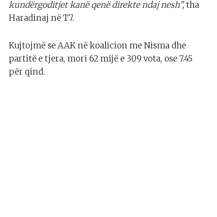
kundërgoditjet kanë qenë direkte ndaj nesh”,
tha
Haradinaj në T7.
Kujtojmë se AAK në koalicion me Nisma dhe
partitë e tjera, mori 62 mijë e 309 vota, ose 7.45
për qind.