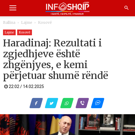
Ballina
Lajme
Kosovë
Lajme
Kosovë
Haradinaj: Rezultati i
zgjedhjeve është
zhgënjyes, e kemi
përjetuar shumë rëndë
22:02 / 14.02.2025