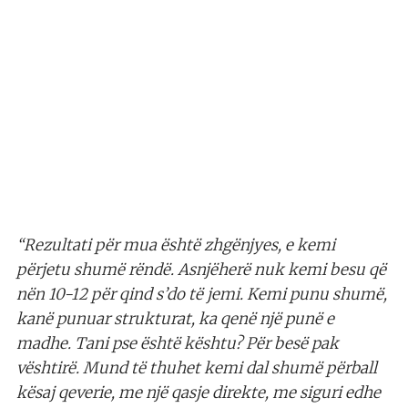
“Rezultati për mua është zhgënjyes, e kemi
përjetu shumë rëndë. Asnjëherë nuk kemi besu që
nën 10-12 për qind s’do të jemi. Kemi punu shumë,
kanë punuar strukturat, ka qenë një punë e
madhe. Tani pse është kështu? Për besë pak
vështirë. Mund të thuhet kemi dal shumë përball
kësaj qeverie, me një qasje direkte, me siguri edhe