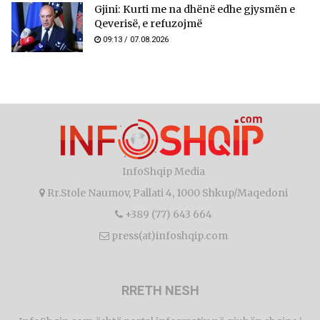
Gjini: Kurti me na dhënë edhe gjysmën e
Qeverisë, e refuzojmë
09:13 / 07.08.2026
InfoShqip Media
Rr.Stole Naumov, Pallati 4, 1000 Shkup/Maqedoni
+389 (77) 643 664
press(at)infoshqip.com
RRETH NESH