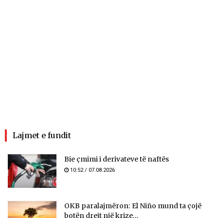
Lajmet e fundit
Bie çmimi i derivateve të naftës
10:52 / 07.08.2026
OKB paralajmëron: El Niño mund ta çojë
botën drejt një krize...