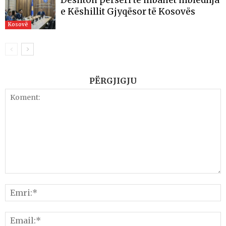
​Dështon përsëri të mbahet mbledhja
e Këshillit Gjyqësor të Kosovës
Kosovë
PËRGJIGJU