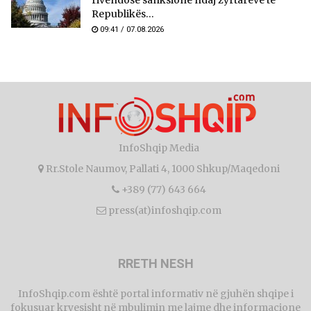
rivendosë sanksione ndaj zyrtarëve të
Republikës...
09:41 / 07.08.2026
InfoShqip Media
Rr.Stole Naumov, Pallati 4, 1000 Shkup/Maqedoni
+389 (77) 643 664
press(at)infoshqip.com
RRETH NESH
InfoShqip.com është portal informativ në gjuhën shqipe i
fokusuar kryesisht në mbulimin me lajme dhe informacione