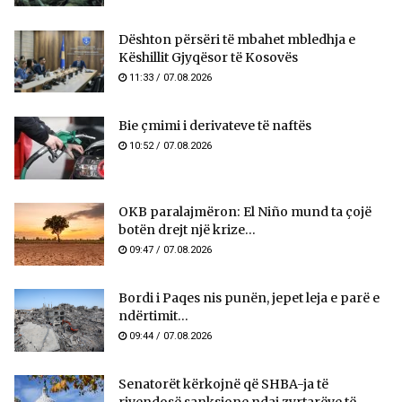
​Dështon përsëri të mbahet mbledhja e
Këshillit Gjyqësor të Kosovës
11:33 / 07.08.2026
Bie çmimi i derivateve të naftës
10:52 / 07.08.2026
OKB paralajmëron: El Niño mund ta çojë
botën drejt një krize...
09:47 / 07.08.2026
Bordi i Paqes nis punën, jepet leja e parë e
ndërtimit...
09:44 / 07.08.2026
Senatorët kërkojnë që SHBA-ja të