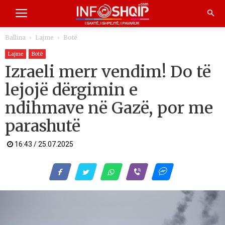
Ballina
Lajme
Botë
Lajme
Botë
Izraeli merr vendim! Do të
lejojë dërgimin e
ndihmave në Gazë, por me
parashutë
16:43 / 25.07.2025