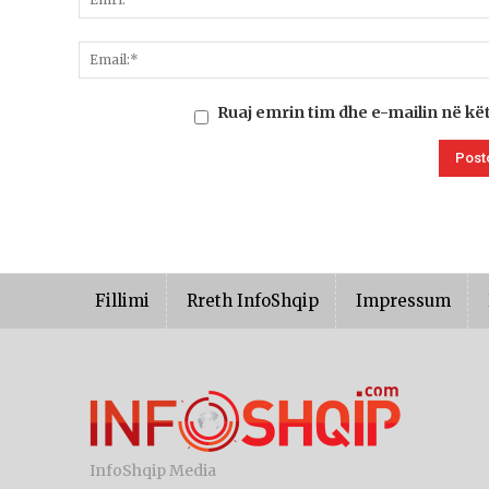
Ruaj emrin tim dhe e-mailin në kë
Fillimi
Rreth InfoShqip
Impressum
InfoShqip Media