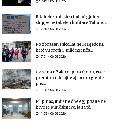
17:42 / 06.08.2026
Rikthehet mbishkrimi në gjuhën
shqipe në tabelën kufitare Tabanoc
17:40 / 06.08.2026
Po zbrazen shkollat në Maqedoni,
këtë vit rreth 5 mijë nxënës...
17:31 / 06.08.2026
Ukraina në alarm para dimrit, NATO
premton mbrojtje ajrore urgjente
pas...
11:56 / 06.08.2026
Filipinas, indianë dhe egjiptianë në
krye të punësimeve, ja sa të...
11:55 / 06.08.2026