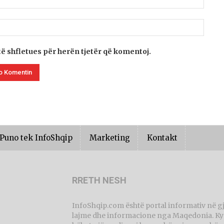
të shfletues për herën tjetër që komentoj.
Puno tek InfoShqip
Marketing
Kontakt
RRETH NESH
InfoShqip.com është portal informativ në g
lajme dhe informacione nga Maqedonia. Ky p