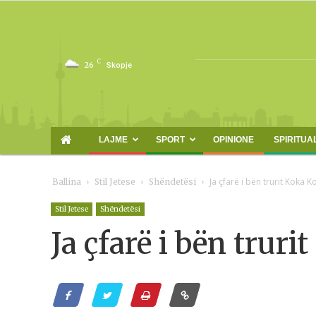
C
26
Skopje
LAJME
SPORT
OPINIONE
SPIRITUA
Ja çfarë i bën trurit Koka K
Ballina
Stil Jetese
Shëndetësi
Stil Jetese
Shëndetësi
Ja çfarë i bën truri