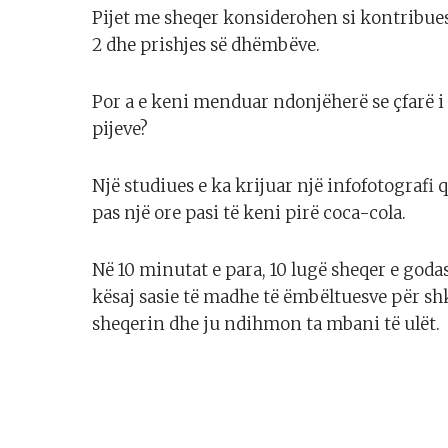
Pijet me sheqer konsiderohen si kontribuesi
2 dhe prishjes së dhëmbëve.
Por a e keni menduar ndonjëherë se çfarë i
pijeve?
Një studiues e ka krijuar një infofotografi 
pas një ore pasi të keni pirë coca-cola.
Në 10 minutat e para, 10 lugë sheqer e goda
kësaj sasie të madhe të ëmbëltuesve për shk
sheqerin dhe ju ndihmon ta mbani të ulët.