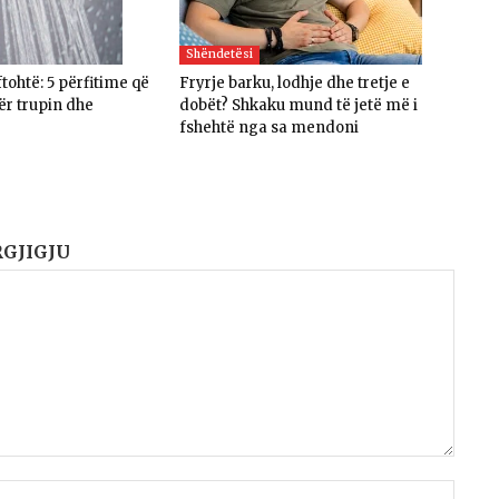
Shëndetësi
ftohtë: 5 përfitime që
Fryrje barku, lodhje dhe tretje e
ër trupin dhe
dobët? Shkaku mund të jetë më i
fshehtë nga sa mendoni
RGJIGJU