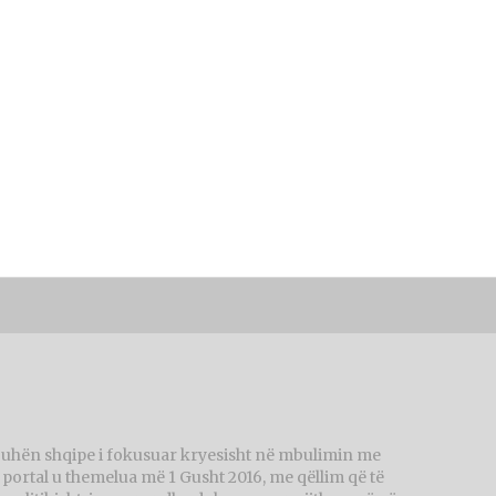
juhën shqipe i fokusuar kryesisht në mbulimin me
ortal u themelua më 1 Gusht 2016, me qëllim që të