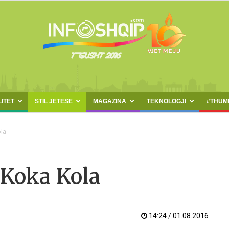
LITET
STIL JETESE
MAGAZINA
TEKNOLOGJI
#THUM
INFOSHQIP.COM
ola
t Koka Kola
14:24 / 01.08.2016