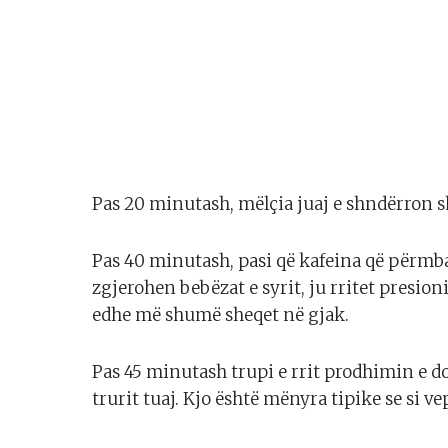
Pas 20 minutash, mëlçia juaj e shndërron sh
Pas 40 minutash, pasi që kafeina që përmba
zgjerohen bebëzat e syrit, ju rritet presion
edhe më shumë sheqet në gjak.
Pas 45 minutash trupi e rrit prodhimin e 
trurit tuaj. Kjo është mënyra tipike se si v