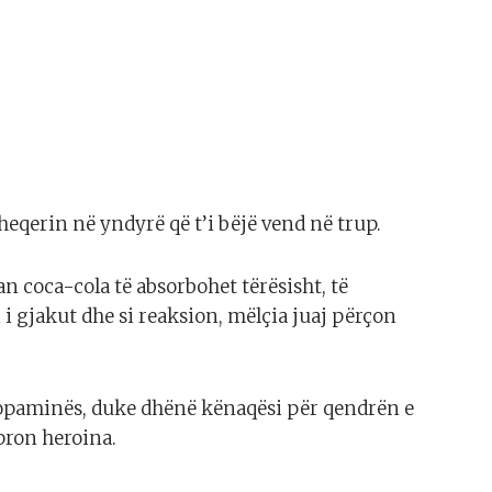
eqerin në yndyrë që t’i bëjë vend në trup.
n coca-cola të absorbohet tërësisht, të
i i gjakut dhe si reaksion, mëlçia juaj përçon
dopaminës, duke dhënë kënaqësi për qendrën e
epron heroina.