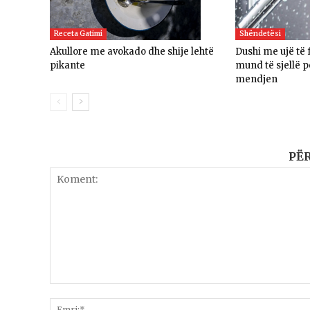
Receta Gatimi
Shëndetësi
Akullore me avokado dhe shije lehtë
Dushi me ujë të 
pikante
mund të sjellë p
mendjen
PË