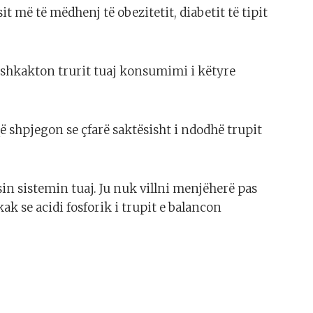
t më të mëdhenj të obezitetit, diabetit të tipit
 shkakton trurit tuaj konsumimi i këtyre
që shpjegon se çfarë saktësisht i ndodhë trupit
sin sistemin tuaj. Ju nuk villni menjëherë pas
ak se acidi fosforik i trupit e balancon