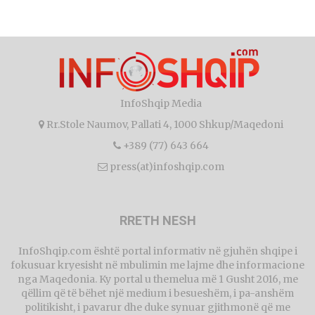
InfoShqip Media
Rr.Stole Naumov, Pallati 4, 1000 Shkup/Maqedoni
+389 (77) 643 664
press(at)infoshqip.com
RRETH NESH
InfoShqip.com është portal informativ në gjuhën shqipe i
fokusuar kryesisht në mbulimin me lajme dhe informacione
nga Maqedonia. Ky portal u themelua më 1 Gusht 2016, me
qëllim që të bëhet një medium i besueshëm, i pa-anshëm
politikisht, i pavarur dhe duke synuar gjithmonë që me