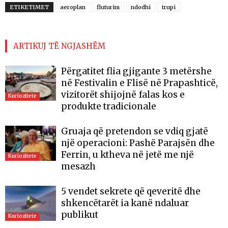
ETIKETIMET
aeroplan
fluturim
ndodhi
trupi
ARTIKUJ TË NGJASHËM
Përgatitet flia gjigante 3 metërshe
në Festivalin e Flisë në Prapashticë,
vizitorët shijojnë falas kos e
Kuriozitete
produkte tradicionale
Gruaja që pretendon se vdiq gjatë
një operacioni: Pashë Parajsën dhe
Ferrin, u ktheva në jetë me një
Kuriozitete
mesazh
5 vendet sekrete që qeveritë dhe
shkencëtarët ia kanë ndaluar
publikut
Kuriozitete