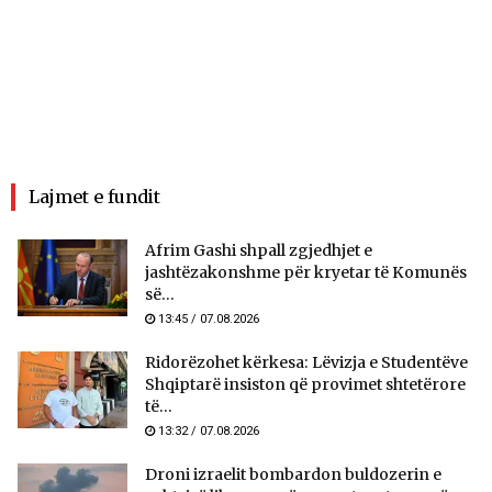
Lajmet e fundit
Afrim Gashi shpall zgjedhjet e
jashtëzakonshme për kryetar të Komunës
së...
13:45 / 07.08.2026
Ridorëzohet kërkesa: Lëvizja e Studentëve
Shqiptarë insiston që provimet shtetërore
të...
13:32 / 07.08.2026
Droni izraelit bombardon buldozerin e