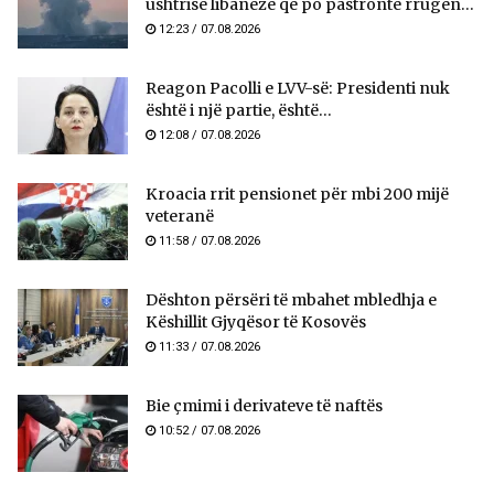
ushtrisë libaneze që po pastronte rrugën...
12:23 / 07.08.2026
Reagon Pacolli e LVV-së: Presidenti nuk
është i një partie, është...
12:08 / 07.08.2026
Kroacia rrit pensionet për mbi 200 mijë
veteranë
11:58 / 07.08.2026
​Dështon përsëri të mbahet mbledhja e
Këshillit Gjyqësor të Kosovës
11:33 / 07.08.2026
Bie çmimi i derivateve të naftës
10:52 / 07.08.2026