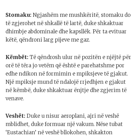
Stomaku:
Ngjashëm me mushkëritë, stomaku do
të zgjerohet në shkallë të lartë, duke shkaktuar
dhimbje abdominale dhe kapsllëk. Për ta evituar
këtë, qëndroni larg pijeve me gaz.
Këmbët:
Të qëndrosh ulur në pozitën e njëjtë për
orë të tëra jo vetëm që është e parehatshme por
edhe ndikon në formimin e mpiksjeve të gjakut.
Një mpiksje mund të ndalojë rrjedhjen e gjakut
në këmbë, duke shkaktuar ënjtje dhe zgjerim të
venave.
Veshët:
Duke u nisur aeroplani, ajri në veshë
mblidhet, duke formuar një vakum. Nëse tubat
‘Eustachian’ në veshë bllokohen, shkakton