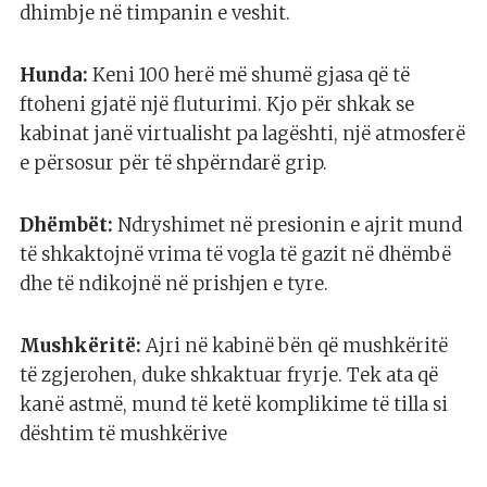
dhimbje në timpanin e veshit.
Hunda:
Keni 100 herë më shumë gjasa që të
ftoheni gjatë një fluturimi. Kjo për shkak se
kabinat janë virtualisht pa lagështi, një atmosferë
e përsosur për të shpërndarë grip.
Dhëmbët:
Ndryshimet në presionin e ajrit mund
të shkaktojnë vrima të vogla të gazit në dhëmbë
dhe të ndikojnë në prishjen e tyre.
Mushkëritë:
Ajri në kabinë bën që mushkëritë
të zgjerohen, duke shkaktuar fryrje. Tek ata që
kanë astmë, mund të ketë komplikime të tilla si
dështim të mushkërive