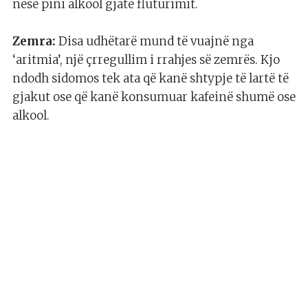
nëse pini alkool gjatë fluturimit.
Zemra:
Disa udhëtarë mund të vuajnë nga
‘aritmia’, një çrregullim i rrahjes së zemrës. Kjo
ndodh sidomos tek ata që kanë shtypje të lartë të
gjakut ose që kanë konsumuar kafeinë shumë ose
alkool.