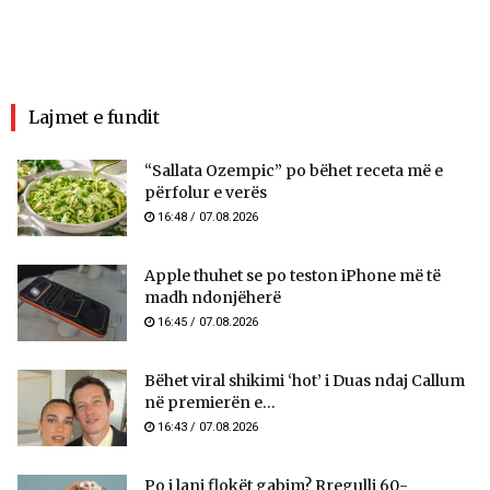
Lajmet e fundit
“Sallata Ozempic” po bëhet receta më e
përfolur e verës
16:48 / 07.08.2026
Apple thuhet se po teston iPhone më të
madh ndonjëherë
16:45 / 07.08.2026
Bëhet viral shikimi ‘hot’ i Duas ndaj Callum
në premierën e...
16:43 / 07.08.2026
Po i lani flokët gabim? Rregulli 60-