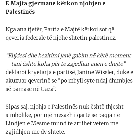
E Majta gjermane kërkon njohjen e
Palestinës
Nga ana tjetër, Partia e Majtë kërkoi sot që
qeveria federale të njohë shtetin palestinez.
“Kujdesi dhe hezitimi janë gabim në këtë moment
– tani është koha për të zgjedhur anën e drejtë”
,
deklaroi kryetarja e partisë, Janine Wissler, duke e
akuzuar qeverinë se “po mbyll sytë ndaj dhimbjes
së pamasë në Gaza”.
Sipas saj, njohja e Palestinës nuk është thjesht
simbolike, por një mesazh i qartë se paqja në
Lindjen e Mesme mund të arrihet vetëm me
zgjidhjen me dy shtete.