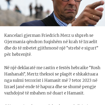
Kancelari gjerman Friedrich Merz u shpreh se
Gjermania qëndron fuqishëm në krah të Izraelit
dhe do të mbetet gjithmonë një “strehë e sigurt”
për hebrenjtë.
Në një deklaratë me rastin e festës hebraike “Rosh
Hashanah”, Mertz theksoi se plagët e shkaktuara
nga sulmi terrorist i Hamasit më 7 tetor 2023 në
Izrael janë ende të hapura dhe se shumë pengje
vazhdojnë të mbahen në duart e Hamasit.