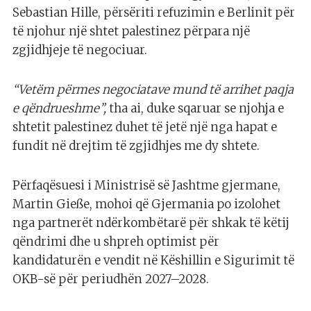
Sebastian Hille, përsëriti refuzimin e Berlinit për
të njohur një shtet palestinez përpara një
zgjidhjeje të negociuar.
“Vetëm përmes negociatave mund të arrihet paqja
e qëndrueshme”,
tha ai, duke sqaruar se njohja e
shtetit palestinez duhet të jetë një nga hapat e
fundit në drejtim të zgjidhjes me dy shtete.
Përfaqësuesi i Ministrisë së Jashtme gjermane,
Martin Gieße, mohoi që Gjermania po izolohet
nga partnerët ndërkombëtarë për shkak të këtij
qëndrimi dhe u shpreh optimist për
kandidaturën e vendit në Këshillin e Sigurimit të
OKB-së për periudhën 2027–2028.