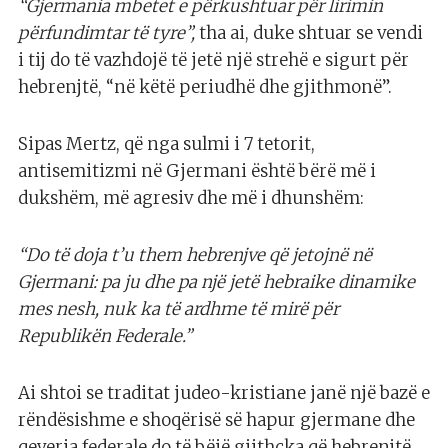
“Gjermania mbetet e përkushtuar për lirimin
përfundimtar të tyre”,
tha ai, duke shtuar se vendi
i tij do të vazhdojë të jetë një strehë e sigurt për
hebrenjtë, “në këtë periudhë dhe gjithmonë”.
Sipas Mertz, që nga sulmi i 7 tetorit,
antisemitizmi në Gjermani është bërë më i
dukshëm, më agresiv dhe më i dhunshëm:
“Do të doja t’u them hebrenjve që jetojnë në
Gjermani: pa ju dhe pa një jetë hebraike dinamike
mes nesh, nuk ka të ardhme të mirë për
Republikën Federale.”
Ai shtoi se traditat judeo-kristiane janë një bazë e
rëndësishme e shoqërisë së hapur gjermane dhe
qeveria federale do të bëjë gjithçka që hebrenjtë