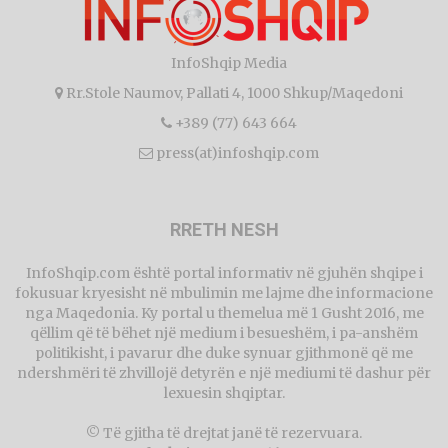
InfoShqip Media
Rr.Stole Naumov, Pallati 4, 1000 Shkup/Maqedoni
+389 (77) 643 664
press(at)infoshqip.com
RRETH NESH
InfoShqip.com është portal informativ në gjuhën shqipe i
fokusuar kryesisht në mbulimin me lajme dhe informacione
nga Maqedonia. Ky portal u themelua më 1 Gusht 2016, me
qëllim që të bëhet një medium i besueshëm, i pa-anshëm
politikisht, i pavarur dhe duke synuar gjithmonë që me
ndershmëri të zhvillojë detyrën e një mediumi të dashur për
lexuesin shqiptar.
© Të gjitha të drejtat janë të rezervuara.