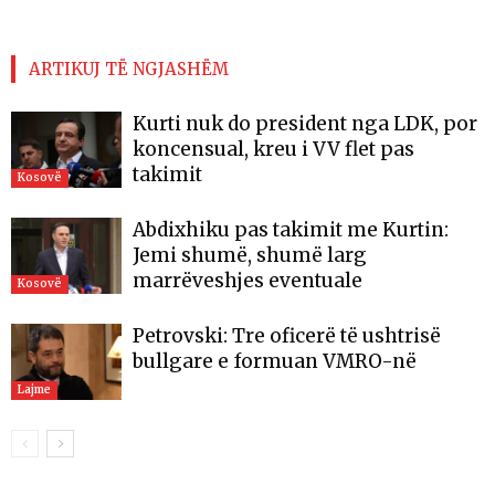
ARTIKUJ TË NGJASHËM
Kurti nuk do president nga LDK, por
koncensual, kreu i VV flet pas
takimit
Kosovë
Abdixhiku pas takimit me Kurtin:
Jemi shumë, shumë larg
marrëveshjes eventuale
Kosovë
Petrovski: Tre oficerë të ushtrisë
bullgare e formuan VMRO-në
Lajme