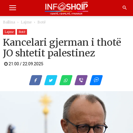
Ballina
Lajme
Botë
Lajme
Botë
Kancelari gjerman i thotë
JO shtetit palestinez
21:00 / 22.09.2025