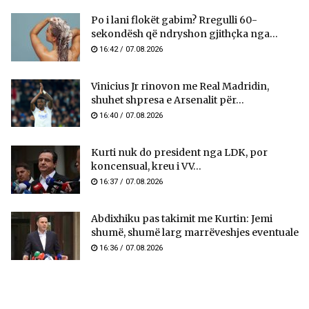
Po i lani flokët gabim? Rregulli 60-
sekondësh që ndryshon gjithçka nga...
16:42 / 07.08.2026
Vinicius Jr rinovon me Real Madridin,
shuhet shpresa e Arsenalit për...
16:40 / 07.08.2026
Kurti nuk do president nga LDK, por
koncensual, kreu i VV...
16:37 / 07.08.2026
Abdixhiku pas takimit me Kurtin: Jemi
shumë, shumë larg marrëveshjes eventuale
16:36 / 07.08.2026