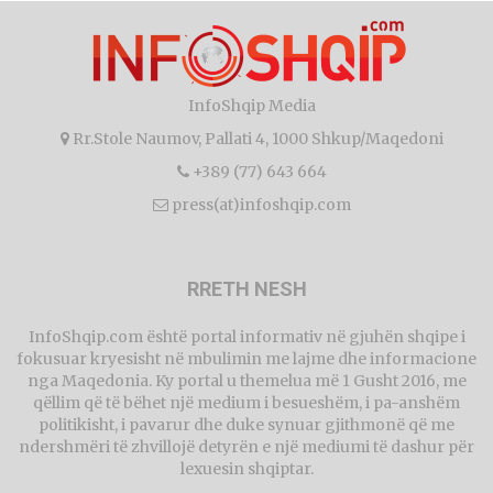
InfoShqip Media
Rr.Stole Naumov, Pallati 4, 1000 Shkup/Maqedoni
+389 (77) 643 664
press(at)infoshqip.com
RRETH NESH
InfoShqip.com është portal informativ në gjuhën shqipe i
fokusuar kryesisht në mbulimin me lajme dhe informacione
nga Maqedonia. Ky portal u themelua më 1 Gusht 2016, me
qëllim që të bëhet një medium i besueshëm, i pa-anshëm
politikisht, i pavarur dhe duke synuar gjithmonë që me
ndershmëri të zhvillojë detyrën e një mediumi të dashur për
lexuesin shqiptar.