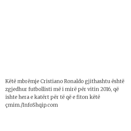
Këtë mbrëmje Cristiano Ronaldo gjithashtu është
zgjedhur futbollisti më i mirë për vitin 2016, që
ishte hera e katërt për të që e fiton këtë
çmim./InfoShqip.com