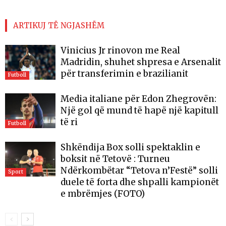
ARTIKUJ TË NGJASHËM
Vinicius Jr rinovon me Real
Madridin, shuhet shpresa e Arsenalit
për transferimin e brazilianit
Futboll
Media italiane për Edon Zhegrovën:
Një gol që mund të hapë një kapitull
të ri
Futboll
Shkëndija Box solli spektaklin e
boksit në Tetovë : Turneu
Ndërkombëtar “Tetova n’Festë” solli
Sport
duele të forta dhe shpalli kampionët
e mbrëmjes (FOTO)