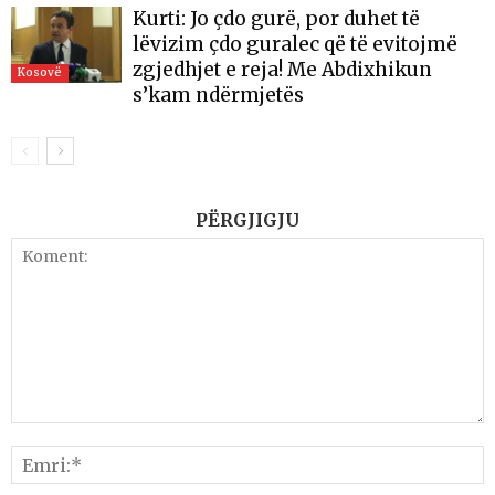
Kurti: Jo çdo gurë, por duhet të
lëvizim çdo guralec që të evitojmë
zgjedhjet e reja! Me Abdixhikun
Kosovë
s’kam ndërmjetës
PËRGJIGJU