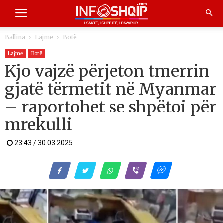
Ballina
Lajme
Botë
Lajme
Botë
Kjo vajzë përjeton tmerrin
gjatë tërmetit në Myanmar
– raportohet se shpëtoi për
mrekulli
23:43 / 30.03.2025