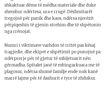
shkaktuar dëme të mëdha materiale dhe duke
shembur ndërtesa, ura e rrugë. Dëshmitarët
tregojnë për panik dhe kaos, ndërsa njerëzit
përpiqeshin të gjenin strehim dhe të shpëtonin
nga rrënojat.
Numri i viktimave vazhdon të rritet pas kësaj
tragjedie, dhe ekipet e shpëtimit po punojnë pa
ndërprerje për të gjetur të mbijetuarit nën
gërmadha. Spitalet janë të mbingarkuara me të
plagosur, ndërsa shumë familje ende nuk kanë
marrë lajme për të dashurit e tyre të zhdukur.