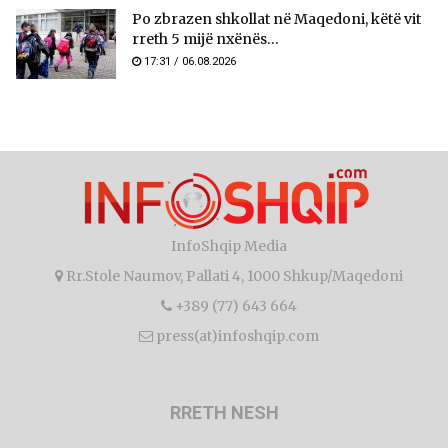
Po zbrazen shkollat në Maqedoni, këtë vit
rreth 5 mijë nxënës...
17:31 / 06.08.2026
InfoShqip Media
Rr.Stole Naumov, Pallati 4, 1000 Shkup/Maqedoni
+389 (77) 643 664
press(at)infoshqip.com
RRETH NESH