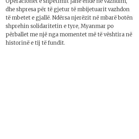
Operacionet e shpëtimit janë ende në vazhdim,
dhe shpresa për të gjetur të mbijetuarit vazhdon
të mbetet e gjallë. Ndërsa njerëzit në mbarë botën
shprehin solidaritetin e tyre, Myanmar po
përballet me një nga momentet më të vështira në
historinë e tij të fundit.