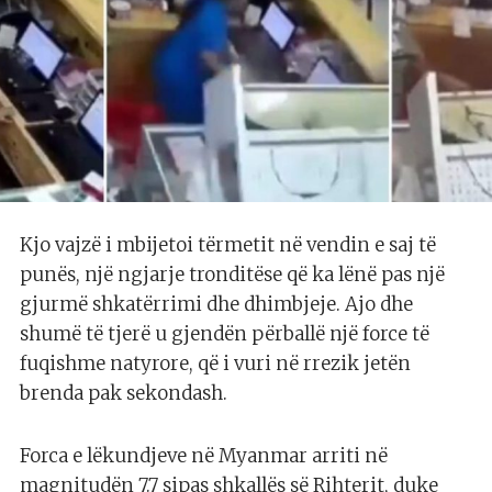
Kjo vajzë i mbijetoi tërmetit në vendin e saj të
punës, një ngjarje tronditëse që ka lënë pas një
gjurmë shkatërrimi dhe dhimbjeje. Ajo dhe
shumë të tjerë u gjendën përballë një force të
fuqishme natyrore, që i vuri në rrezik jetën
brenda pak sekondash.
Forca e lëkundjeve në Myanmar arriti në
magnitudën 7.7 sipas shkallës së Rihterit, duke