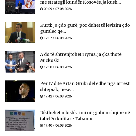
me strategji kundër Kosovës, ja kush...
09:09 / 07.08.2026
Kurti: Jo çdo gurë, por duhet të lëvizim çdo
guralec që...
17:57 / 06.08.2026
A do të shtrenjtohet rryma, ja çka thotë
Mickoski
17:50 / 06.08.2026
Për 17 ditë Artan Grubi del edhe nga arresti
shtëpiak, nëse...
17:42 / 06.08.2026
Rikthehet mbishkrimi në gjuhën shqipe në
tabelën kufitare Tabanoc
17:40 / 06.08.2026