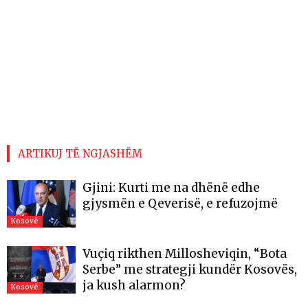
ARTIKUJ TË NGJASHËM
Gjini: Kurti me na dhënë edhe
gjysmën e Qeverisë, e refuzojmë
Kosovë
Vuçiq rikthen Millosheviqin, “Bota
Serbe” me strategji kundër Kosovës,
ja kush alarmon?
Kosovë